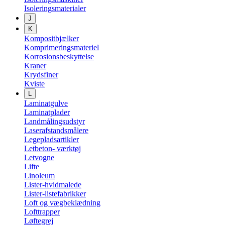
Isoleringsmaterialer
J
K
Kompositbjælker
Komprimeringsmateriel
Korrosionsbeskyttelse
Kraner
Krydsfiner
Kviste
L
Laminatgulve
Laminatplader
Landmålingsudstyr
Laserafstandsmålere
Legepladsartikler
Letbeton- værktøj
Letvogne
Lifte
Linoleum
Lister-hvidmalede
Lister-listefabrikker
Loft og vægbeklædning
Lofttrapper
Løftegrej