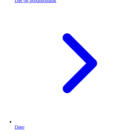
Dør og portautomatik
Døre