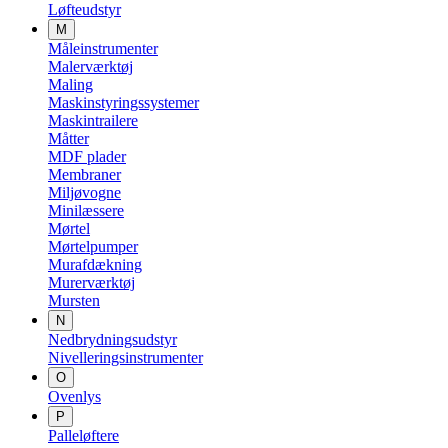
Løfteudstyr
M
Måleinstrumenter
Malerværktøj
Maling
Maskinstyringssystemer
Maskintrailere
Måtter
MDF plader
Membraner
Miljøvogne
Minilæssere
Mørtel
Mørtelpumper
Murafdækning
Murerværktøj
Mursten
N
Nedbrydningsudstyr
Nivelleringsinstrumenter
O
Ovenlys
P
Palleløftere