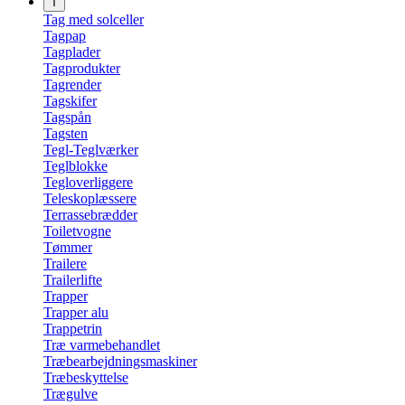
T
Tag med solceller
Tagpap
Tagplader
Tagprodukter
Tagrender
Tagskifer
Tagspån
Tagsten
Tegl-Teglværker
Teglblokke
Tegloverliggere
Teleskoplæssere
Terrassebrædder
Toiletvogne
Tømmer
Trailere
Trailerlifte
Trapper
Trapper alu
Trappetrin
Træ varmebehandlet
Træbearbejdningsmaskiner
Træbeskyttelse
Trægulve