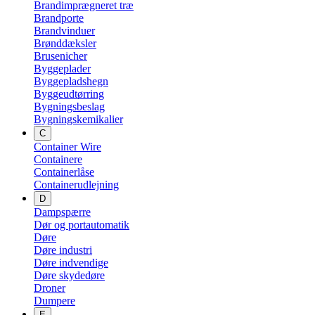
Brandimprægneret træ
Brandporte
Brandvinduer
Brønddæksler
Brusenicher
Byggeplader
Byggepladshegn
Byggeudtørring
Bygningsbeslag
Bygningskemikalier
C
Container Wire
Containere
Containerlåse
Containerudlejning
D
Dampspærre
Dør og portautomatik
Døre
Døre industri
Døre indvendige
Døre skydedøre
Droner
Dumpere
E