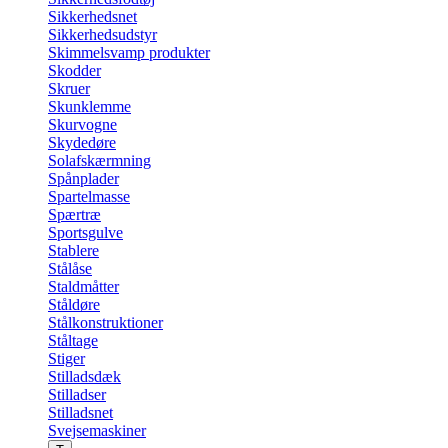
Sikkerhedsnet
Sikkerhedsudstyr
Skimmelsvamp produkter
Skodder
Skruer
Skunklemme
Skurvogne
Skydedøre
Solafskærmning
Spånplader
Spartelmasse
Spærtræ
Sportsgulve
Stablere
Stålåse
Staldmåtter
Ståldøre
Stålkonstruktioner
Ståltage
Stiger
Stilladsdæk
Stilladser
Stilladsnet
Svejsemaskiner