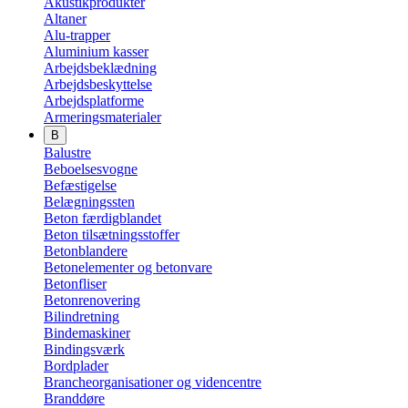
Akustikprodukter
Altaner
Alu-trapper
Aluminium kasser
Arbejdsbeklædning
Arbejdsbeskyttelse
Arbejdsplatforme
Armeringsmaterialer
B
Balustre
Beboelsesvogne
Befæstigelse
Belægningssten
Beton færdigblandet
Beton tilsætningsstoffer
Betonblandere
Betonelementer og betonvare
Betonfliser
Betonrenovering
Bilindretning
Bindemaskiner
Bindingsværk
Bordplader
Brancheorganisationer og videncentre
Branddøre