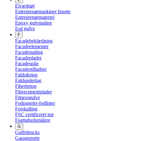
Elværktøj
Entreprenørmaskiner brugte
Entreprenørmateriel
Epoxy gulvmaling
Esd gulve
F
Facadebeklædning
Facadeelementer
Facademaling
Facadeplader
Facadespån
Facadestilladser
Faldsikring
Faldunderlag
Fiberbeton
Fibercementplader
Fitnessgulve
Fodpaneler-fodlister
Forskalling
FSC certificeret træ
Fugtighedsmålere
G
Gaffeltrucks
Garageporte