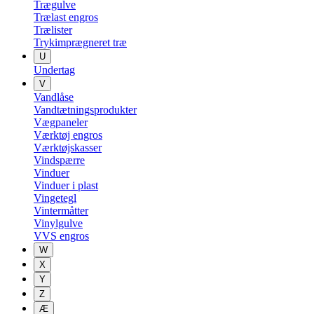
Trægulve
Trælast engros
Trælister
Trykimprægneret træ
U
Undertag
V
Vandlåse
Vandtætningsprodukter
Vægpaneler
Værktøj engros
Værktøjskasser
Vindspærre
Vinduer
Vinduer i plast
Vingetegl
Vintermåtter
Vinylgulve
VVS engros
W
X
Y
Z
Æ