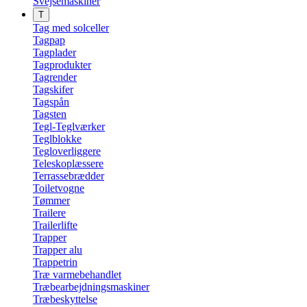
Svejsemaskiner
T
Tag med solceller
Tagpap
Tagplader
Tagprodukter
Tagrender
Tagskifer
Tagspån
Tagsten
Tegl-Teglværker
Teglblokke
Tegloverliggere
Teleskoplæssere
Terrassebrædder
Toiletvogne
Tømmer
Trailere
Trailerlifte
Trapper
Trapper alu
Trappetrin
Træ varmebehandlet
Træbearbejdningsmaskiner
Træbeskyttelse