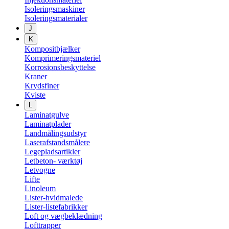
Isoleringsmaskiner
Isoleringsmaterialer
J
K
Kompositbjælker
Komprimeringsmateriel
Korrosionsbeskyttelse
Kraner
Krydsfiner
Kviste
L
Laminatgulve
Laminatplader
Landmålingsudstyr
Laserafstandsmålere
Legepladsartikler
Letbeton- værktøj
Letvogne
Lifte
Linoleum
Lister-hvidmalede
Lister-listefabrikker
Loft og vægbeklædning
Lofttrapper