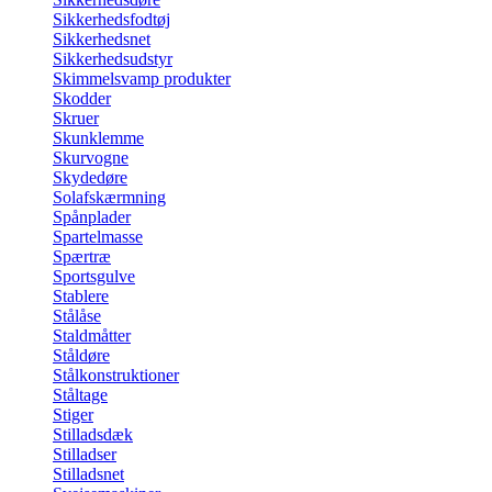
Sikkerhedsfodtøj
Sikkerhedsnet
Sikkerhedsudstyr
Skimmelsvamp produkter
Skodder
Skruer
Skunklemme
Skurvogne
Skydedøre
Solafskærmning
Spånplader
Spartelmasse
Spærtræ
Sportsgulve
Stablere
Stålåse
Staldmåtter
Ståldøre
Stålkonstruktioner
Ståltage
Stiger
Stilladsdæk
Stilladser
Stilladsnet