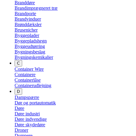
Branddøre
Brandimprægneret træ
Brandporte
Brandvinduer
Brønddæksler
Brusenicher
Byggeplader
Byggepladshegn
Byggeudtørring
Bygningsbeslag
Bygningskemikalier
C
Container Wire
Containere
Containerlåse
Containerudlejning
D
Dampspærre
Dør og portautomatik
Døre
Døre industri
Døre indvendige
Døre skydedøre
Droner
Dumpere