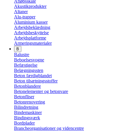
Afløbsskåle
Akustikprodukter
Altaner
Alu-trapper
Aluminium kasser
Arbejdsbeklædning
Arbejdsbeskyttelse
Arbejdsplatforme
Armeringsmaterialer
B
Balustre
Beboelsesvogne
Befæstigelse
Belægningssten
Beton færdigblandet
Beton tilsætningsstoffer
Betonblandere
Betonelementer og betonvare
Betonfliser
Betonrenovering
Bilindretning
Bindemaskiner
Bindingsværk
Bordplader
Brancheorganisationer og videncentre