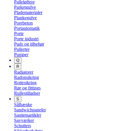
Palleløftere
Parketgulve
Pladematerialer
Plankegulve
Porebeton
Portautomatik
Porte
Porte industri
Puds og tilbehør
Pullerter
Pumper
Q
R
Radiatorer
Radonsikring
Rottesikring
Rør og fittings
Rullestilladser
S
Sålbænke
Sandwichpaneler
Sanitetsartikler
Savværker
Schutters
Sikkerhedsdøre