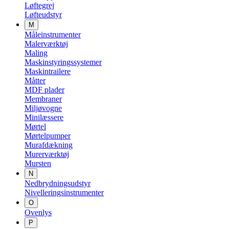
Løftegrej
Løfteudstyr
M
Måleinstrumenter
Malerværktøj
Maling
Maskinstyringssystemer
Maskintrailere
Måtter
MDF plader
Membraner
Miljøvogne
Minilæssere
Mørtel
Mørtelpumper
Murafdækning
Murerværktøj
Mursten
N
Nedbrydningsudstyr
Nivelleringsinstrumenter
O
Ovenlys
P