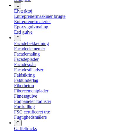
E
Elværktøj
Entreprenørmaskiner brugte
Entreprenørmateriel
Epoxy gulvmaling
Esd gulve
F
Facadebeklædning
Facadeelementer
Facademaling
Facadeplader
Facadespån
Facadestilladser
Faldsikring
Faldunderlag
Fiberbeton
Fibercementplader
Fitnessgulve
Fodpaneler-fodlister
Forskalling
FSC certificeret træ
Fugtighedsmålere
G
Gaffeltrucks