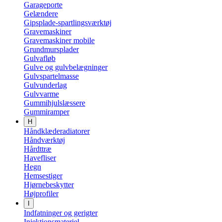
Garageporte
Gelændere
Gipsplade-spartlingsværktøj
Gravemaskiner
Gravemaskiner mobile
Grundmursplader
Gulvafløb
Gulve og gulvbelægninger
Gulvspartelmasse
Gulvunderlag
Gulvvarme
Gummihjulslæssere
Gummiramper
H
Håndklæderadiatorer
Håndværktøj
Hårdttræ
Havefliser
Hegn
Hemsestiger
Hjørnebeskytter
Højprofiler
I
Indfatninger og gerigter
Injektionsmateriel