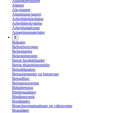
Akustikprodukter
Altaner
Alu-trapper
Aluminium kasser
Arbejdsbeklædning
Arbejdsbeskyttelse
Arbejdsplatforme
Armeringsmaterialer
B
Balustre
Beboelsesvogne
Befæstigelse
Belægningssten
Beton færdigblandet
Beton tilsætningsstoffer
Betonblandere
Betonelementer og betonvare
Betonfliser
Betonrenovering
Bilindretning
Bindemaskiner
Bindingsværk
Bordplader
Brancheorganisationer og videncentre
Branddøre