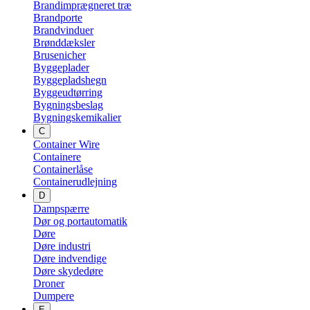
Brandimprægneret træ
Brandporte
Brandvinduer
Brønddæksler
Brusenicher
Byggeplader
Byggepladshegn
Byggeudtørring
Bygningsbeslag
Bygningskemikalier
C
Container Wire
Containere
Containerlåse
Containerudlejning
D
Dampspærre
Dør og portautomatik
Døre
Døre industri
Døre indvendige
Døre skydedøre
Droner
Dumpere
E