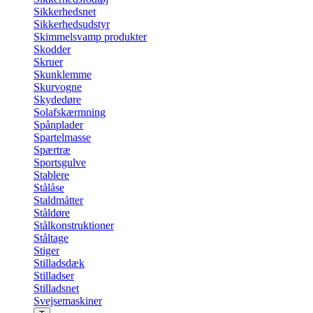
Sikkerhedsnet
Sikkerhedsudstyr
Skimmelsvamp produkter
Skodder
Skruer
Skunklemme
Skurvogne
Skydedøre
Solafskærmning
Spånplader
Spartelmasse
Spærtræ
Sportsgulve
Stablere
Stålåse
Staldmåtter
Ståldøre
Stålkonstruktioner
Ståltage
Stiger
Stilladsdæk
Stilladser
Stilladsnet
Svejsemaskiner