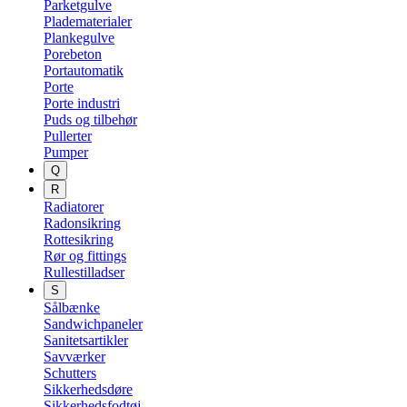
Parketgulve
Pladematerialer
Plankegulve
Porebeton
Portautomatik
Porte
Porte industri
Puds og tilbehør
Pullerter
Pumper
Q
R
Radiatorer
Radonsikring
Rottesikring
Rør og fittings
Rullestilladser
S
Sålbænke
Sandwichpaneler
Sanitetsartikler
Savværker
Schutters
Sikkerhedsdøre
Sikkerhedsfodtøj