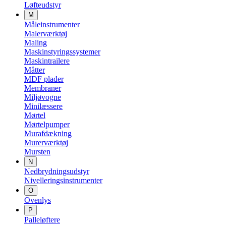
Løfteudstyr
M
Måleinstrumenter
Malerværktøj
Maling
Maskinstyringssystemer
Maskintrailere
Måtter
MDF plader
Membraner
Miljøvogne
Minilæssere
Mørtel
Mørtelpumper
Murafdækning
Murerværktøj
Mursten
N
Nedbrydningsudstyr
Nivelleringsinstrumenter
O
Ovenlys
P
Palleløftere