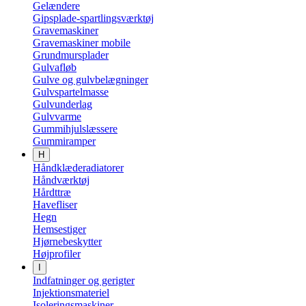
Gelændere
Gipsplade-spartlingsværktøj
Gravemaskiner
Gravemaskiner mobile
Grundmursplader
Gulvafløb
Gulve og gulvbelægninger
Gulvspartelmasse
Gulvunderlag
Gulvvarme
Gummihjulslæssere
Gummiramper
H
Håndklæderadiatorer
Håndværktøj
Hårdttræ
Havefliser
Hegn
Hemsestiger
Hjørnebeskytter
Højprofiler
I
Indfatninger og gerigter
Injektionsmateriel
Isoleringsmaskiner