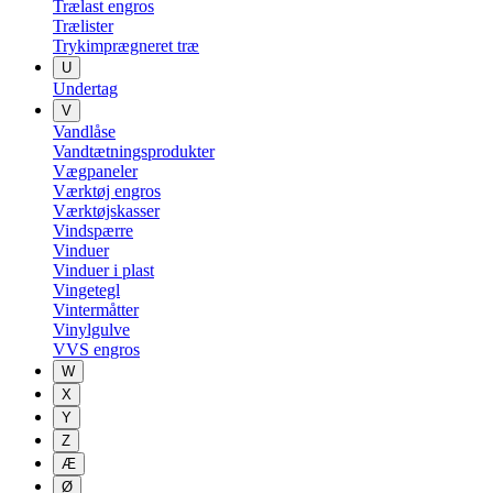
Trælast engros
Trælister
Trykimprægneret træ
U
Undertag
V
Vandlåse
Vandtætningsprodukter
Vægpaneler
Værktøj engros
Værktøjskasser
Vindspærre
Vinduer
Vinduer i plast
Vingetegl
Vintermåtter
Vinylgulve
VVS engros
W
X
Y
Z
Æ
Ø