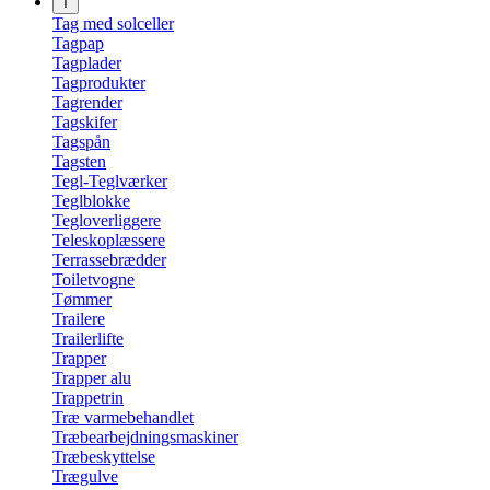
T
Tag med solceller
Tagpap
Tagplader
Tagprodukter
Tagrender
Tagskifer
Tagspån
Tagsten
Tegl-Teglværker
Teglblokke
Tegloverliggere
Teleskoplæssere
Terrassebrædder
Toiletvogne
Tømmer
Trailere
Trailerlifte
Trapper
Trapper alu
Trappetrin
Træ varmebehandlet
Træbearbejdningsmaskiner
Træbeskyttelse
Trægulve