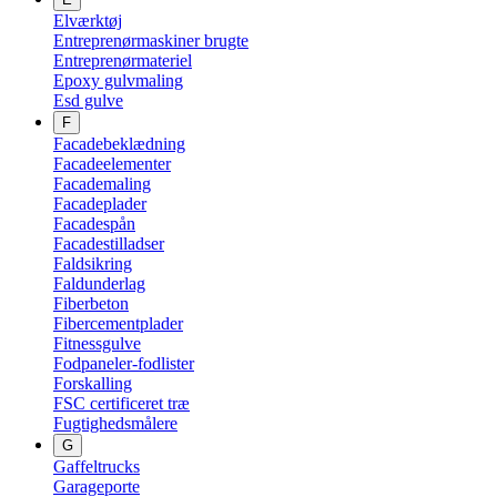
Elværktøj
Entreprenørmaskiner brugte
Entreprenørmateriel
Epoxy gulvmaling
Esd gulve
F
Facadebeklædning
Facadeelementer
Facademaling
Facadeplader
Facadespån
Facadestilladser
Faldsikring
Faldunderlag
Fiberbeton
Fibercementplader
Fitnessgulve
Fodpaneler-fodlister
Forskalling
FSC certificeret træ
Fugtighedsmålere
G
Gaffeltrucks
Garageporte