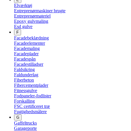
Elværktøj
Entreprenørmaskiner brugte
Entreprenørmateriel
Epoxy gulvmaling
Esd gulve
F
Facadebeklædning
Facadeelementer
Facademaling
Facadeplader
Facadespån
Facadestilladser
Faldsikring
Faldunderlag
Fiberbeton
Fibercementplader
Fitnessgulve
Fodpaneler-fodlister
Forskalling
FSC certificeret træ
Fugtighedsmålere
G
Gaffeltrucks
Garageporte