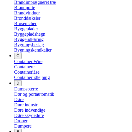
Brandimprægneret træ
Brandporte
Brandvinduer
Brønddæksler
Brusenicher
Byggeplader
Byggepladshegn
Byggeudtørring
Bygningsbeslag
Bygningskemikalier
C
Container Wire
Containere
Containerlåse
Containerudlejning
D
Dampspærre
Dør og portautomatik
Døre
Døre industri
Døre indvendige
Døre skydedøre
Droner
Dumpere
E