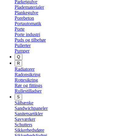
Parketgulve
Pladematerialer
Plankegulve
Porebeton
Portautomatik
Porte
Porte industri
Puds og tilbehør
Pullerter
Pumper
Q
R
Radiatorer
Radonsikring
Rottesikring
Rør og fittings
Rullestilladser
S
Sålbænke
Sandwichpaneler
Sanitetsartikler
Savværker
Schutters
Sikkerhedsdøre
Sikkerhedsfodtøj