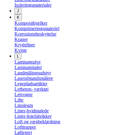
Isoleringsmaterialer
J
K
Kompositbjælker
Komprimeringsmateriel
Korrosionsbeskyttelse
Kraner
Krydsfiner
Kviste
L
Laminatgulve
Laminatplader
Landmålingsudstyr
Laserafstandsmålere
Legepladsartikler
Letbeton- værktøj
Letvogne
Lifte
Linoleum
Lister-hvidmalede
Lister-listefabrikker
Loft og vægbeklædning
Lofttrapper
Løftegrej