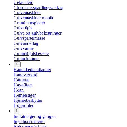
Gelændere
Gipsplade-spartlingsværktøj
Gravemaskiner
Gravemaskiner mobile
Grundmursplader
Gulvafløb
Gulve og gulvbelægninger
Gulvspartelmasse
Gulvunderlag
Gulvvarme
Gummihjulslæssere
Gummiramper
H
Håndklæderadiatorer
Håndværktøj
Hårdttræ
Havefliser
Hegn
Hemsestiger
Hjørnebeskytter
Højprofiler
I
Indfatninger og gerigter
Injektionsmateriel
Isoleringsmaskiner