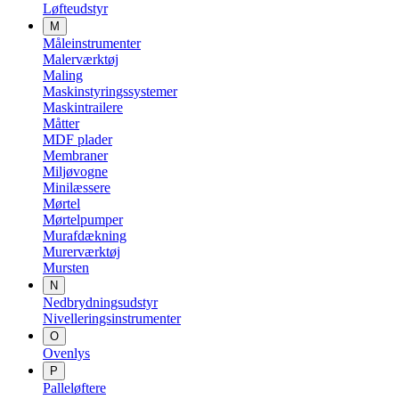
Løfteudstyr
M
Måleinstrumenter
Malerværktøj
Maling
Maskinstyringssystemer
Maskintrailere
Måtter
MDF plader
Membraner
Miljøvogne
Minilæssere
Mørtel
Mørtelpumper
Murafdækning
Murerværktøj
Mursten
N
Nedbrydningsudstyr
Nivelleringsinstrumenter
O
Ovenlys
P
Palleløftere