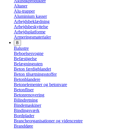
Akustikprodukter
Altaner
Alu-trapper
Aluminium kasser
Arbejdsbeklædning
Arbejdsbeskyttelse
Arbejdsplatforme
Armeringsmaterialer
B
Balustre
Beboelsesvogne
Befæstigelse
Belægningssten
Beton færdigblandet
Beton tilsætningsstoffer
Betonblandere
Betonelementer og betonvare
Betonfliser
Betonrenovering
Bilindretning
Bindemaskiner
Bindingsværk
Bordplader
Brancheorganisationer og videncentre
Branddøre