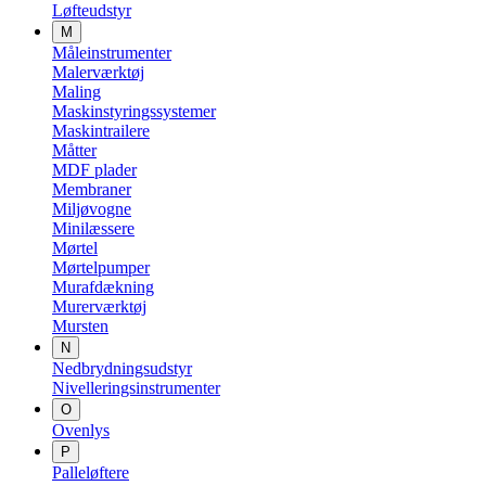
Løfteudstyr
M
Måleinstrumenter
Malerværktøj
Maling
Maskinstyringssystemer
Maskintrailere
Måtter
MDF plader
Membraner
Miljøvogne
Minilæssere
Mørtel
Mørtelpumper
Murafdækning
Murerværktøj
Mursten
N
Nedbrydningsudstyr
Nivelleringsinstrumenter
O
Ovenlys
P
Palleløftere