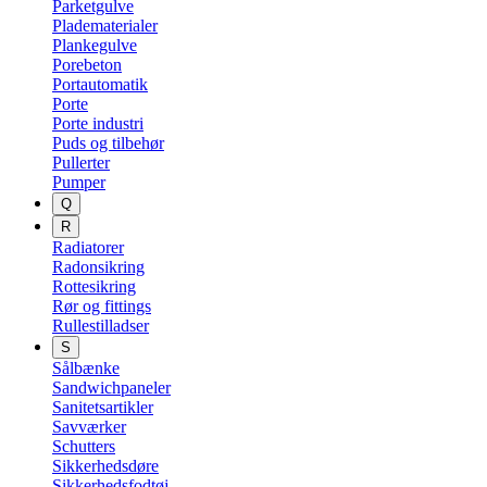
Parketgulve
Pladematerialer
Plankegulve
Porebeton
Portautomatik
Porte
Porte industri
Puds og tilbehør
Pullerter
Pumper
Q
R
Radiatorer
Radonsikring
Rottesikring
Rør og fittings
Rullestilladser
S
Sålbænke
Sandwichpaneler
Sanitetsartikler
Savværker
Schutters
Sikkerhedsdøre
Sikkerhedsfodtøj