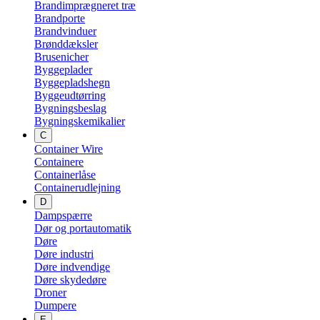
Brandimprægneret træ
Brandporte
Brandvinduer
Brønddæksler
Brusenicher
Byggeplader
Byggepladshegn
Byggeudtørring
Bygningsbeslag
Bygningskemikalier
C
Container Wire
Containere
Containerlåse
Containerudlejning
D
Dampspærre
Dør og portautomatik
Døre
Døre industri
Døre indvendige
Døre skydedøre
Droner
Dumpere
E