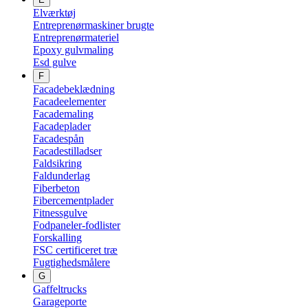
Elværktøj
Entreprenørmaskiner brugte
Entreprenørmateriel
Epoxy gulvmaling
Esd gulve
F
Facadebeklædning
Facadeelementer
Facademaling
Facadeplader
Facadespån
Facadestilladser
Faldsikring
Faldunderlag
Fiberbeton
Fibercementplader
Fitnessgulve
Fodpaneler-fodlister
Forskalling
FSC certificeret træ
Fugtighedsmålere
G
Gaffeltrucks
Garageporte