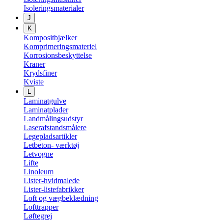
Isoleringsmaterialer
J
K
Kompositbjælker
Komprimeringsmateriel
Korrosionsbeskyttelse
Kraner
Krydsfiner
Kviste
L
Laminatgulve
Laminatplader
Landmålingsudstyr
Laserafstandsmålere
Legepladsartikler
Letbeton- værktøj
Letvogne
Lifte
Linoleum
Lister-hvidmalede
Lister-listefabrikker
Loft og vægbeklædning
Lofttrapper
Løftegrej