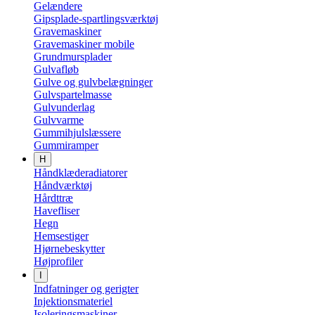
Gelændere
Gipsplade-spartlingsværktøj
Gravemaskiner
Gravemaskiner mobile
Grundmursplader
Gulvafløb
Gulve og gulvbelægninger
Gulvspartelmasse
Gulvunderlag
Gulvvarme
Gummihjulslæssere
Gummiramper
H
Håndklæderadiatorer
Håndværktøj
Hårdttræ
Havefliser
Hegn
Hemsestiger
Hjørnebeskytter
Højprofiler
I
Indfatninger og gerigter
Injektionsmateriel
Isoleringsmaskiner