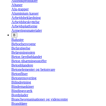
Akustikprodukter
Altaner
Alu-trapper
Aluminium kasser
Arbejdsbeklædning
Arbejdsbeskyttelse
Arbejdsplatforme
Armeringsmaterialer
B
Balustre
Beboelsesvogne
Befæstigelse
Belægningssten
Beton færdigblandet
Beton tilsætningsstoffer
Betonblandere
Betonelementer og betonvare
Betonfliser
Betonrenovering
Bilindretning
Bindemaskiner
Bindingsværk
Bordplader
Brancheorganisationer og videncentre
Branddøre