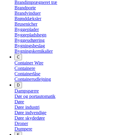
Brandimprægneret træ
Brandporte
Brandvinduer
Brønddæksler
Brusenicher
Byggeplader
Byggepladshegn
Byggeudtørring
Bygningsbeslag
Bygningskemikalier
C
Container Wire
Containere
Containerlåse
Containerudlejning
D
Dampspærre
Dør og portautomatik
Døre
Døre industri
Døre indvendige
Døre skydedøre
Droner
Dumpere
E