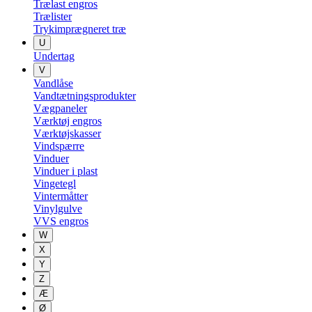
Trælast engros
Trælister
Trykimprægneret træ
U
Undertag
V
Vandlåse
Vandtætningsprodukter
Vægpaneler
Værktøj engros
Værktøjskasser
Vindspærre
Vinduer
Vinduer i plast
Vingetegl
Vintermåtter
Vinylgulve
VVS engros
W
X
Y
Z
Æ
Ø