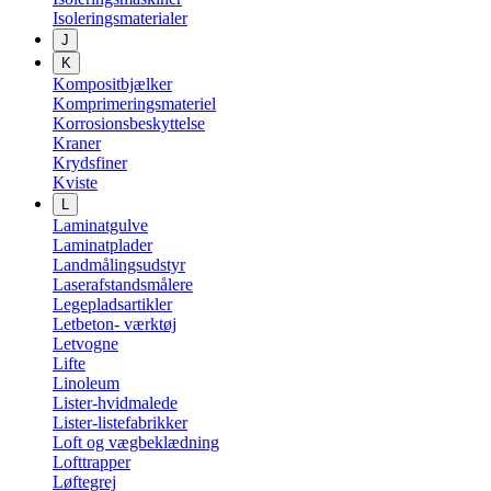
Isoleringsmaterialer
J
K
Kompositbjælker
Komprimeringsmateriel
Korrosionsbeskyttelse
Kraner
Krydsfiner
Kviste
L
Laminatgulve
Laminatplader
Landmålingsudstyr
Laserafstandsmålere
Legepladsartikler
Letbeton- værktøj
Letvogne
Lifte
Linoleum
Lister-hvidmalede
Lister-listefabrikker
Loft og vægbeklædning
Lofttrapper
Løftegrej