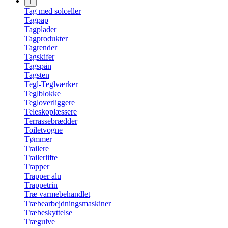
T
Tag med solceller
Tagpap
Tagplader
Tagprodukter
Tagrender
Tagskifer
Tagspån
Tagsten
Tegl-Teglværker
Teglblokke
Tegloverliggere
Teleskoplæssere
Terrassebrædder
Toiletvogne
Tømmer
Trailere
Trailerlifte
Trapper
Trapper alu
Trappetrin
Træ varmebehandlet
Træbearbejdningsmaskiner
Træbeskyttelse
Trægulve