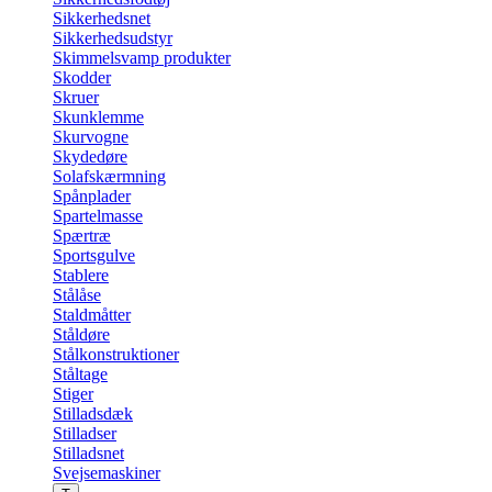
Sikkerhedsnet
Sikkerhedsudstyr
Skimmelsvamp produkter
Skodder
Skruer
Skunklemme
Skurvogne
Skydedøre
Solafskærmning
Spånplader
Spartelmasse
Spærtræ
Sportsgulve
Stablere
Stålåse
Staldmåtter
Ståldøre
Stålkonstruktioner
Ståltage
Stiger
Stilladsdæk
Stilladser
Stilladsnet
Svejsemaskiner