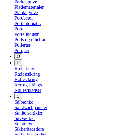
Parketgulve
Pladematerialer
Plankegulve
Porebeton
Portautomatik
Porte
Porte industri
Puds og tilbehør
Pullerter
Pumper
Q
R
Radiatorer
Radonsikring
Rottesikring
Rør og fittings
Rullestilladser
S
Sålbænke
Sandwichpaneler
Sanitetsartikler
Savværker
Schutters
Sikkerhedsdøre
Sikkerhedsfodtøj