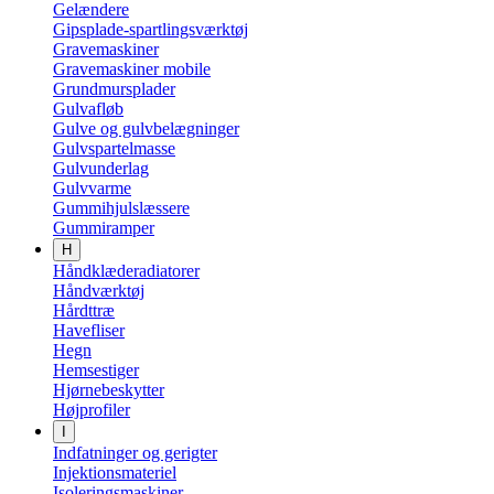
Gelændere
Gipsplade-spartlingsværktøj
Gravemaskiner
Gravemaskiner mobile
Grundmursplader
Gulvafløb
Gulve og gulvbelægninger
Gulvspartelmasse
Gulvunderlag
Gulvvarme
Gummihjulslæssere
Gummiramper
H
Håndklæderadiatorer
Håndværktøj
Hårdttræ
Havefliser
Hegn
Hemsestiger
Hjørnebeskytter
Højprofiler
I
Indfatninger og gerigter
Injektionsmateriel
Isoleringsmaskiner