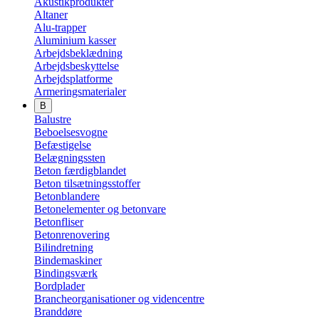
Akustikprodukter
Altaner
Alu-trapper
Aluminium kasser
Arbejdsbeklædning
Arbejdsbeskyttelse
Arbejdsplatforme
Armeringsmaterialer
B
Balustre
Beboelsesvogne
Befæstigelse
Belægningssten
Beton færdigblandet
Beton tilsætningsstoffer
Betonblandere
Betonelementer og betonvare
Betonfliser
Betonrenovering
Bilindretning
Bindemaskiner
Bindingsværk
Bordplader
Brancheorganisationer og videncentre
Branddøre