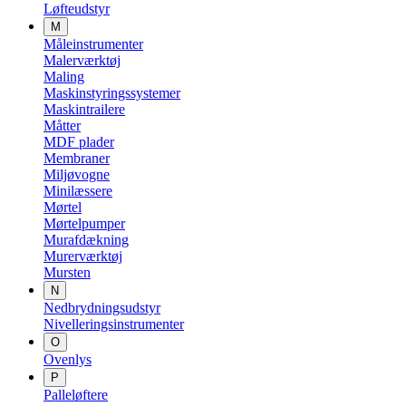
Løfteudstyr
M
Måleinstrumenter
Malerværktøj
Maling
Maskinstyringssystemer
Maskintrailere
Måtter
MDF plader
Membraner
Miljøvogne
Minilæssere
Mørtel
Mørtelpumper
Murafdækning
Murerværktøj
Mursten
N
Nedbrydningsudstyr
Nivelleringsinstrumenter
O
Ovenlys
P
Palleløftere