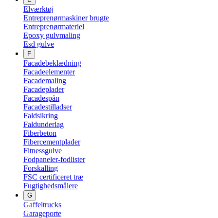
Elværktøj
Entreprenørmaskiner brugte
Entreprenørmateriel
Epoxy gulvmaling
Esd gulve
F
Facadebeklædning
Facadeelementer
Facademaling
Facadeplader
Facadespån
Facadestilladser
Faldsikring
Faldunderlag
Fiberbeton
Fibercementplader
Fitnessgulve
Fodpaneler-fodlister
Forskalling
FSC certificeret træ
Fugtighedsmålere
G
Gaffeltrucks
Garageporte