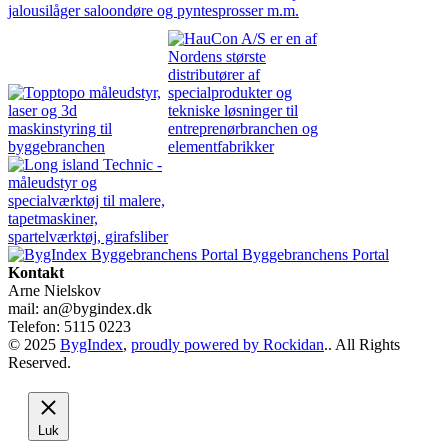
Byggebranchens Portal
Kontakt
Arne Nielskov
mail: an@bygindex.dk
Telefon: 5115 0223
© 2025
BygIndex
,
proudly powered by Rockidan
.. All Rights
Reserved.
Luk