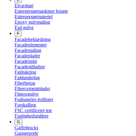
Elværktøj
Entreprenørmaskiner brugte
Entreprenørmateriel
Epoxy gulvmaling
Esd gulve
F
Facadebeklædning
Facadeelementer
Facademaling
Facadeplader
Facadespån
Facadestilladser
Faldsikring
Faldunderlag
Fiberbeton
Fibercementplader
Fitnessgulve
Fodpaneler-fodlister
Forskalling
FSC certificeret træ
Fugtighedsmålere
G
Gaffeltrucks
Garageporte