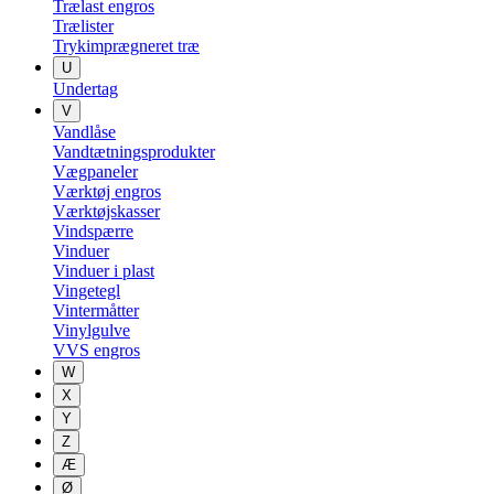
Trælast engros
Trælister
Trykimprægneret træ
U
Undertag
V
Vandlåse
Vandtætningsprodukter
Vægpaneler
Værktøj engros
Værktøjskasser
Vindspærre
Vinduer
Vinduer i plast
Vingetegl
Vintermåtter
Vinylgulve
VVS engros
W
X
Y
Z
Æ
Ø