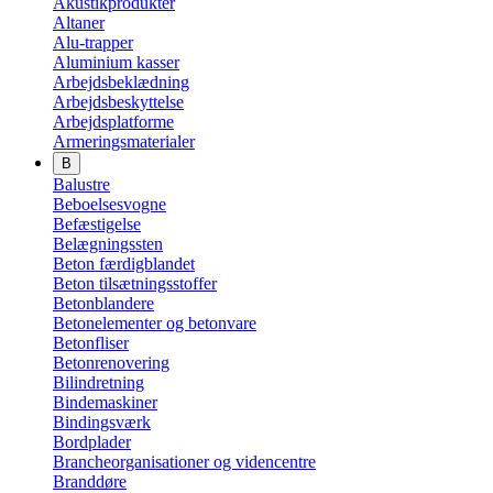
Akustikprodukter
Altaner
Alu-trapper
Aluminium kasser
Arbejdsbeklædning
Arbejdsbeskyttelse
Arbejdsplatforme
Armeringsmaterialer
B
Balustre
Beboelsesvogne
Befæstigelse
Belægningssten
Beton færdigblandet
Beton tilsætningsstoffer
Betonblandere
Betonelementer og betonvare
Betonfliser
Betonrenovering
Bilindretning
Bindemaskiner
Bindingsværk
Bordplader
Brancheorganisationer og videncentre
Branddøre