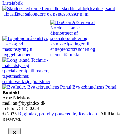
Byggebranchens Portal
Kontakt
Arne Nielskov
mail: an@bygindex.dk
Telefon: 5115 0223
© 2025
BygIndex
,
proudly powered by Rockidan
.. All Rights
Reserved.