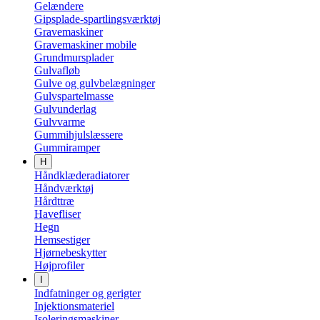
Gelændere
Gipsplade-spartlingsværktøj
Gravemaskiner
Gravemaskiner mobile
Grundmursplader
Gulvafløb
Gulve og gulvbelægninger
Gulvspartelmasse
Gulvunderlag
Gulvvarme
Gummihjulslæssere
Gummiramper
H
Håndklæderadiatorer
Håndværktøj
Hårdttræ
Havefliser
Hegn
Hemsestiger
Hjørnebeskytter
Højprofiler
I
Indfatninger og gerigter
Injektionsmateriel
Isoleringsmaskiner