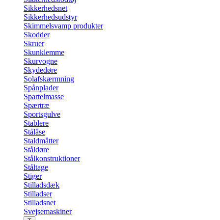
Sikkerhedsnet
Sikkerhedsudstyr
Skimmelsvamp produkter
Skodder
Skruer
Skunklemme
Skurvogne
Skydedøre
Solafskærmning
Spånplader
Spartelmasse
Spærtræ
Sportsgulve
Stablere
Stålåse
Staldmåtter
Ståldøre
Stålkonstruktioner
Ståltage
Stiger
Stilladsdæk
Stilladser
Stilladsnet
Svejsemaskiner