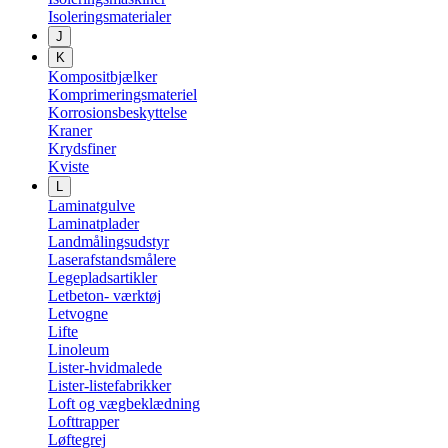
Isoleringsmaterialer
J
K
Kompositbjælker
Komprimeringsmateriel
Korrosionsbeskyttelse
Kraner
Krydsfiner
Kviste
L
Laminatgulve
Laminatplader
Landmålingsudstyr
Laserafstandsmålere
Legepladsartikler
Letbeton- værktøj
Letvogne
Lifte
Linoleum
Lister-hvidmalede
Lister-listefabrikker
Loft og vægbeklædning
Lofttrapper
Løftegrej