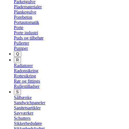
Parketgulve
Pladematerialer
Plankegulve
Porebeton
Portautomatik
Porte
Porte industri
Puds og tilbehør
Pullerter
Pumper
Q
R
Radiatorer
Radonsikring
Rottesikring
Rør og fittings
Rullestilladser
S
Sålbænke
Sandwichpaneler
Sanitetsartikler
Savværker
Schutters
Sikkerhedsdøre
Sikkerhedsfodtøj