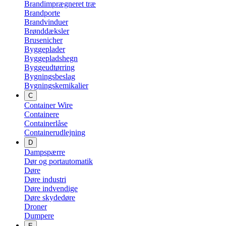
Brandimprægneret træ
Brandporte
Brandvinduer
Brønddæksler
Brusenicher
Byggeplader
Byggepladshegn
Byggeudtørring
Bygningsbeslag
Bygningskemikalier
C
Container Wire
Containere
Containerlåse
Containerudlejning
D
Dampspærre
Dør og portautomatik
Døre
Døre industri
Døre indvendige
Døre skydedøre
Droner
Dumpere
E