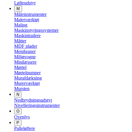
Løfteudstyr
M
Måleinstrumenter
Malerværktøj
Maling
Maskinstyringssystemer
Maskintrailere
Måtter
MDF plader
Membraner
Miljøvogne
Minilæssere
Mørtel
Mørtelpumper
Murafdækning
Murerværktøj
Mursten
N
Nedbrydningsudstyr
Nivelleringsinstrumenter
O
Ovenlys
P
Palleløftere