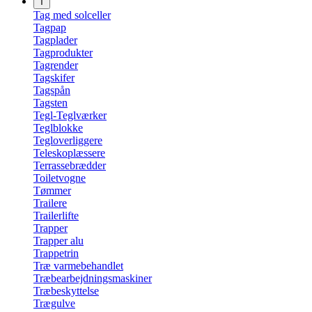
T
Tag med solceller
Tagpap
Tagplader
Tagprodukter
Tagrender
Tagskifer
Tagspån
Tagsten
Tegl-Teglværker
Teglblokke
Tegloverliggere
Teleskoplæssere
Terrassebrædder
Toiletvogne
Tømmer
Trailere
Trailerlifte
Trapper
Trapper alu
Trappetrin
Træ varmebehandlet
Træbearbejdningsmaskiner
Træbeskyttelse
Trægulve