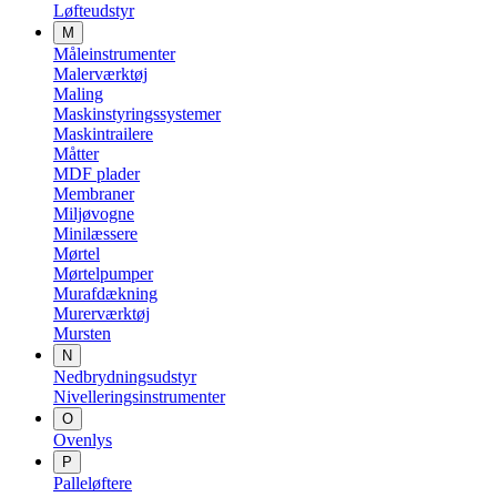
Løfteudstyr
M
Måleinstrumenter
Malerværktøj
Maling
Maskinstyringssystemer
Maskintrailere
Måtter
MDF plader
Membraner
Miljøvogne
Minilæssere
Mørtel
Mørtelpumper
Murafdækning
Murerværktøj
Mursten
N
Nedbrydningsudstyr
Nivelleringsinstrumenter
O
Ovenlys
P
Palleløftere