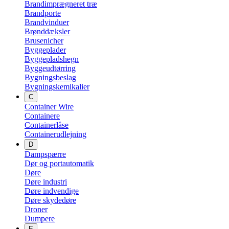
Brandimprægneret træ
Brandporte
Brandvinduer
Brønddæksler
Brusenicher
Byggeplader
Byggepladshegn
Byggeudtørring
Bygningsbeslag
Bygningskemikalier
C
Container Wire
Containere
Containerlåse
Containerudlejning
D
Dampspærre
Dør og portautomatik
Døre
Døre industri
Døre indvendige
Døre skydedøre
Droner
Dumpere
E