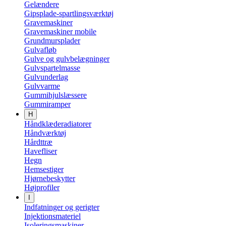
Gelændere
Gipsplade-spartlingsværktøj
Gravemaskiner
Gravemaskiner mobile
Grundmursplader
Gulvafløb
Gulve og gulvbelægninger
Gulvspartelmasse
Gulvunderlag
Gulvvarme
Gummihjulslæssere
Gummiramper
H
Håndklæderadiatorer
Håndværktøj
Hårdttræ
Havefliser
Hegn
Hemsestiger
Hjørnebeskytter
Højprofiler
I
Indfatninger og gerigter
Injektionsmateriel
Isoleringsmaskiner