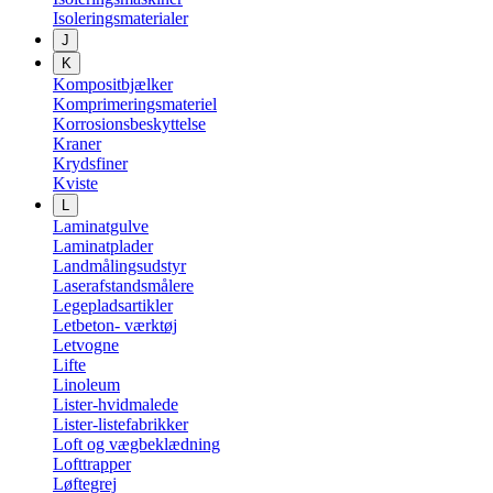
Isoleringsmaterialer
J
K
Kompositbjælker
Komprimeringsmateriel
Korrosionsbeskyttelse
Kraner
Krydsfiner
Kviste
L
Laminatgulve
Laminatplader
Landmålingsudstyr
Laserafstandsmålere
Legepladsartikler
Letbeton- værktøj
Letvogne
Lifte
Linoleum
Lister-hvidmalede
Lister-listefabrikker
Loft og vægbeklædning
Lofttrapper
Løftegrej