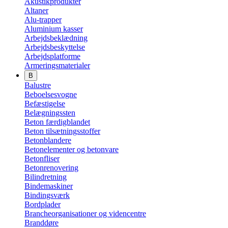
Akustikprodukter
Altaner
Alu-trapper
Aluminium kasser
Arbejdsbeklædning
Arbejdsbeskyttelse
Arbejdsplatforme
Armeringsmaterialer
B
Balustre
Beboelsesvogne
Befæstigelse
Belægningssten
Beton færdigblandet
Beton tilsætningsstoffer
Betonblandere
Betonelementer og betonvare
Betonfliser
Betonrenovering
Bilindretning
Bindemaskiner
Bindingsværk
Bordplader
Brancheorganisationer og videncentre
Branddøre