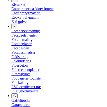
Elværktøj
Entreprenørmaskiner brugte
Entreprenørmateriel
Epoxy gulvmaling
Esd gulve
F
Facadebeklædning
Facadeelementer
Facademaling
Facadeplader
Facadespån
Facadestilladser
Faldsikring
Faldunderlag
Fiberbeton
Fibercementplader
Fitnessgulve
Fodpaneler-fodlister
Forskalling
FSC certificeret træ
Fugtighedsmålere
G
Gaffeltrucks
Garageporte