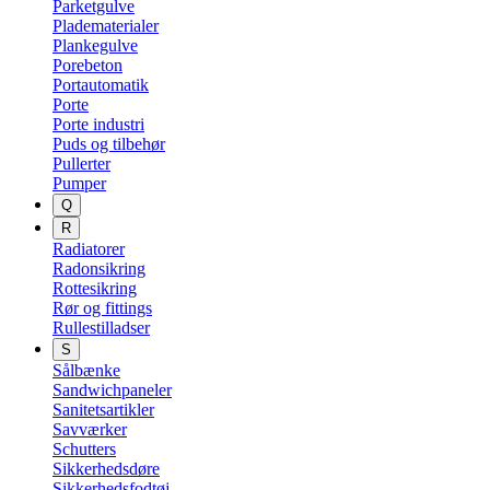
Parketgulve
Pladematerialer
Plankegulve
Porebeton
Portautomatik
Porte
Porte industri
Puds og tilbehør
Pullerter
Pumper
Q
R
Radiatorer
Radonsikring
Rottesikring
Rør og fittings
Rullestilladser
S
Sålbænke
Sandwichpaneler
Sanitetsartikler
Savværker
Schutters
Sikkerhedsdøre
Sikkerhedsfodtøj