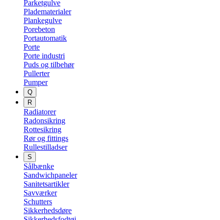
Parketgulve
Pladematerialer
Plankegulve
Porebeton
Portautomatik
Porte
Porte industri
Puds og tilbehør
Pullerter
Pumper
Q
R
Radiatorer
Radonsikring
Rottesikring
Rør og fittings
Rullestilladser
S
Sålbænke
Sandwichpaneler
Sanitetsartikler
Savværker
Schutters
Sikkerhedsdøre
Sikkerhedsfodtøj