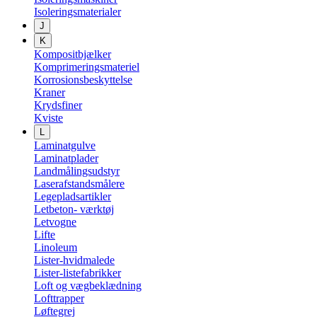
Isoleringsmaterialer
J
K
Kompositbjælker
Komprimeringsmateriel
Korrosionsbeskyttelse
Kraner
Krydsfiner
Kviste
L
Laminatgulve
Laminatplader
Landmålingsudstyr
Laserafstandsmålere
Legepladsartikler
Letbeton- værktøj
Letvogne
Lifte
Linoleum
Lister-hvidmalede
Lister-listefabrikker
Loft og vægbeklædning
Lofttrapper
Løftegrej