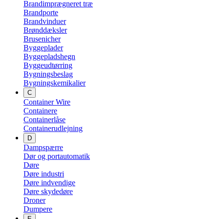
Brandimprægneret træ
Brandporte
Brandvinduer
Brønddæksler
Brusenicher
Byggeplader
Byggepladshegn
Byggeudtørring
Bygningsbeslag
Bygningskemikalier
C
Container Wire
Containere
Containerlåse
Containerudlejning
D
Dampspærre
Dør og portautomatik
Døre
Døre industri
Døre indvendige
Døre skydedøre
Droner
Dumpere
E