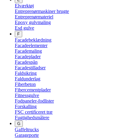
Elværktøj
Entreprenørmaskiner brugte
Entreprenørmateriel
Epoxy gulvmaling
Esd gulve
F
Facadebeklædning
Facadeelementer
Facademaling
Facadeplader
Facadespån
Facadestilladser
Faldsikring
Faldunderlag
Fiberbeton
Fibercementplader
Fitnessgulve
Fodpaneler-fodlister
Forskalling
FSC certificeret træ
Fugtighedsmålere
G
Gaffeltrucks
Garageporte