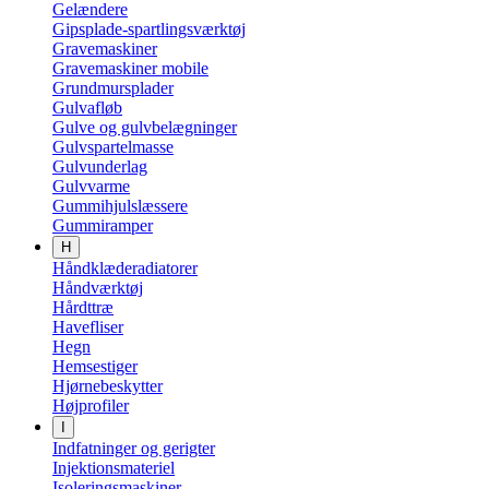
Gelændere
Gipsplade-spartlingsværktøj
Gravemaskiner
Gravemaskiner mobile
Grundmursplader
Gulvafløb
Gulve og gulvbelægninger
Gulvspartelmasse
Gulvunderlag
Gulvvarme
Gummihjulslæssere
Gummiramper
H
Håndklæderadiatorer
Håndværktøj
Hårdttræ
Havefliser
Hegn
Hemsestiger
Hjørnebeskytter
Højprofiler
I
Indfatninger og gerigter
Injektionsmateriel
Isoleringsmaskiner