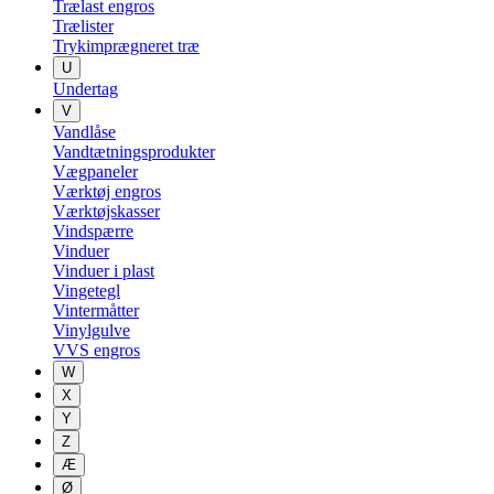
Trælast engros
Trælister
Trykimprægneret træ
U
Undertag
V
Vandlåse
Vandtætningsprodukter
Vægpaneler
Værktøj engros
Værktøjskasser
Vindspærre
Vinduer
Vinduer i plast
Vingetegl
Vintermåtter
Vinylgulve
VVS engros
W
X
Y
Z
Æ
Ø