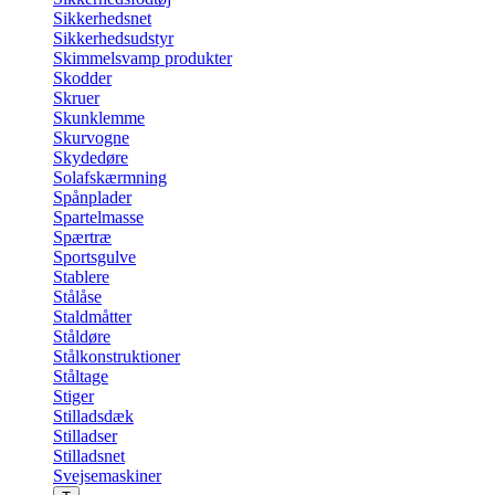
Sikkerhedsnet
Sikkerhedsudstyr
Skimmelsvamp produkter
Skodder
Skruer
Skunklemme
Skurvogne
Skydedøre
Solafskærmning
Spånplader
Spartelmasse
Spærtræ
Sportsgulve
Stablere
Stålåse
Staldmåtter
Ståldøre
Stålkonstruktioner
Ståltage
Stiger
Stilladsdæk
Stilladser
Stilladsnet
Svejsemaskiner