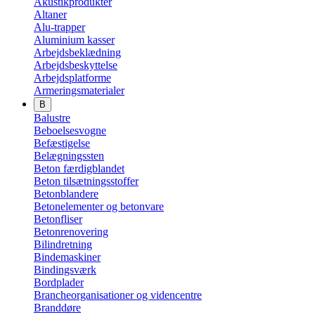
Akustikprodukter
Altaner
Alu-trapper
Aluminium kasser
Arbejdsbeklædning
Arbejdsbeskyttelse
Arbejdsplatforme
Armeringsmaterialer
B
Balustre
Beboelsesvogne
Befæstigelse
Belægningssten
Beton færdigblandet
Beton tilsætningsstoffer
Betonblandere
Betonelementer og betonvare
Betonfliser
Betonrenovering
Bilindretning
Bindemaskiner
Bindingsværk
Bordplader
Brancheorganisationer og videncentre
Branddøre