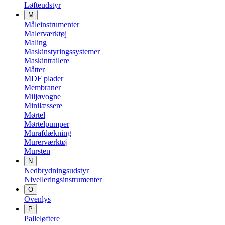
Løfteudstyr
M
Måleinstrumenter
Malerværktøj
Maling
Maskinstyringssystemer
Maskintrailere
Måtter
MDF plader
Membraner
Miljøvogne
Minilæssere
Mørtel
Mørtelpumper
Murafdækning
Murerværktøj
Mursten
N
Nedbrydningsudstyr
Nivelleringsinstrumenter
O
Ovenlys
P
Palleløftere