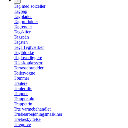
T
Tag med solceller
Tagpap
Tagplader
Tagprodukter
Tagrender
Tagskifer
Tagspån
Tagsten
Tegl-Teglværker
Teglblokke
Tegloverliggere
Teleskoplæssere
Terrassebrædder
Toiletvogne
Tømmer
Trailere
Trailerlifte
Trapper
Trapper alu
Trappetrin
Træ varmebehandlet
Træbearbejdningsmaskiner
Træbeskyttelse
Trægulve