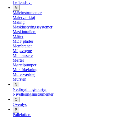
Løfteudstyr
M
Måleinstrumenter
Malerværktøj
Maling
Maskinstyringssystemer
Maskintrailere
Måtter
MDF plader
Membraner
Miljøvogne
Minilæssere
Mørtel
Mørtelpumper
Murafdækning
Murerværktøj
Mursten
N
Nedbrydningsudstyr
Nivelleringsinstrumenter
O
Ovenlys
P
Palleløftere