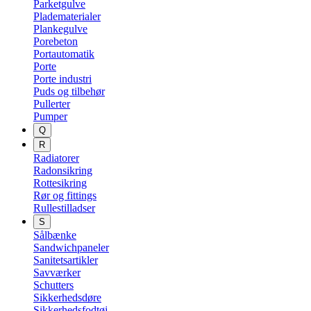
Parketgulve
Pladematerialer
Plankegulve
Porebeton
Portautomatik
Porte
Porte industri
Puds og tilbehør
Pullerter
Pumper
Q
R
Radiatorer
Radonsikring
Rottesikring
Rør og fittings
Rullestilladser
S
Sålbænke
Sandwichpaneler
Sanitetsartikler
Savværker
Schutters
Sikkerhedsdøre
Sikkerhedsfodtøj