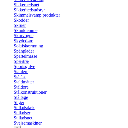
Sikkerhedsnet
Sikkerhedsudstyr
Skimmelsvamp produkter
Skodder
Skruer
Skunklemme
Skurvogne
Skydedøre
Solafskærmning
Spånplader
Spartelmasse
Spærtræ
Sportsgulve
Stablere
Stålåse
Staldmåtter
Ståldøre
Stålkonstruktioner
Ståltage
Stiger
Stilladsdæk
Stilladser
Stilladsnet
Svejsemaskiner