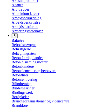
Akustikprodukter
Altaner
Alu-trapper
Aluminium kasser
Arbejdsbeklædning
Arbejdsbeskyttelse
Arbejdsplatforme
Armeringsmaterialer
B
Balustre
Beboelsesvogne
Befæstigelse
Belægningssten
Beton færdigblandet
Beton tilsætningsstoffer
Betonblandere
Betonelementer og betonvare
Betonfliser
Betonrenovering
Bilindretning
Bindemaskiner
Bindingsværk
Bordplader
Brancheorganisationer og videncentre
Branddøre