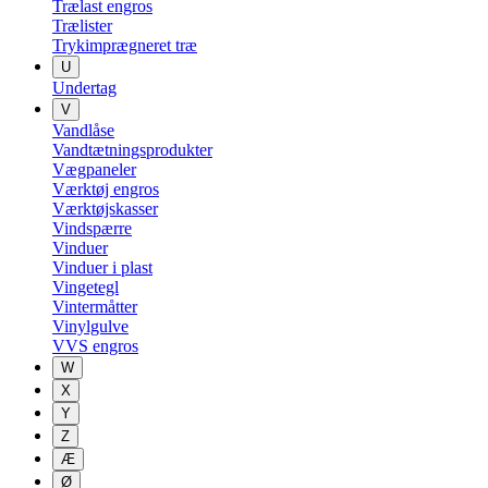
Trælast engros
Trælister
Trykimprægneret træ
U
Undertag
V
Vandlåse
Vandtætningsprodukter
Vægpaneler
Værktøj engros
Værktøjskasser
Vindspærre
Vinduer
Vinduer i plast
Vingetegl
Vintermåtter
Vinylgulve
VVS engros
W
X
Y
Z
Æ
Ø