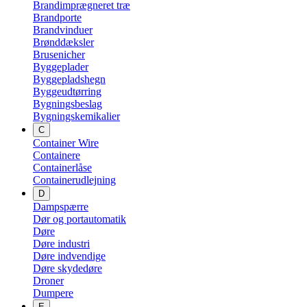
Brandimprægneret træ
Brandporte
Brandvinduer
Brønddæksler
Brusenicher
Byggeplader
Byggepladshegn
Byggeudtørring
Bygningsbeslag
Bygningskemikalier
C
Container Wire
Containere
Containerlåse
Containerudlejning
D
Dampspærre
Dør og portautomatik
Døre
Døre industri
Døre indvendige
Døre skydedøre
Droner
Dumpere
E