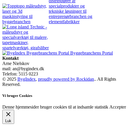
Byggebranchens Portal
Kontakt
Arne Nielskov
mail: an@bygindex.dk
Telefon: 5115 0223
© 2025
BygIndex
,
proudly powered by Rockidan
.. All Rights
Reserved.
Vi bruger Cookies
Denne hjemmesider bruger cookies til at indsamle statistik
Accepter
Luk