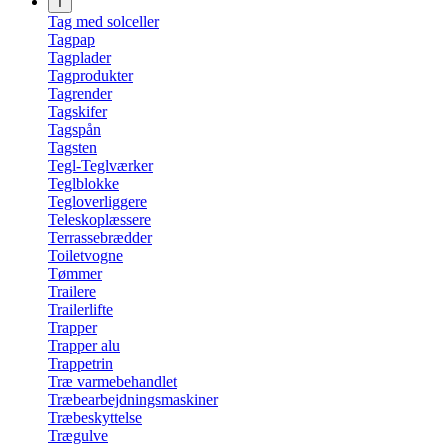
T
Tag med solceller
Tagpap
Tagplader
Tagprodukter
Tagrender
Tagskifer
Tagspån
Tagsten
Tegl-Teglværker
Teglblokke
Tegloverliggere
Teleskoplæssere
Terrassebrædder
Toiletvogne
Tømmer
Trailere
Trailerlifte
Trapper
Trapper alu
Trappetrin
Træ varmebehandlet
Træbearbejdningsmaskiner
Træbeskyttelse
Trægulve