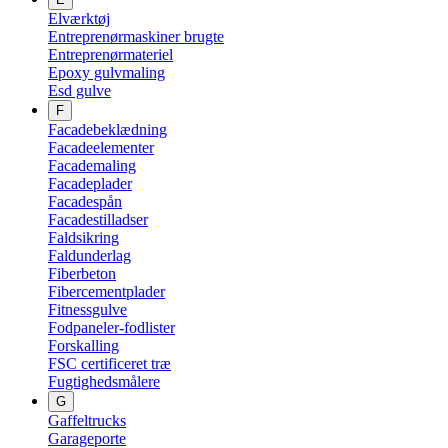
Elværktøj
Entreprenørmaskiner brugte
Entreprenørmateriel
Epoxy gulvmaling
Esd gulve
F
Facadebeklædning
Facadeelementer
Facademaling
Facadeplader
Facadespån
Facadestilladser
Faldsikring
Faldunderlag
Fiberbeton
Fibercementplader
Fitnessgulve
Fodpaneler-fodlister
Forskalling
FSC certificeret træ
Fugtighedsmålere
G
Gaffeltrucks
Garageporte