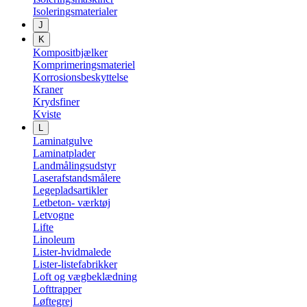
Isoleringsmaterialer
J
K
Kompositbjælker
Komprimeringsmateriel
Korrosionsbeskyttelse
Kraner
Krydsfiner
Kviste
L
Laminatgulve
Laminatplader
Landmålingsudstyr
Laserafstandsmålere
Legepladsartikler
Letbeton- værktøj
Letvogne
Lifte
Linoleum
Lister-hvidmalede
Lister-listefabrikker
Loft og vægbeklædning
Lofttrapper
Løftegrej