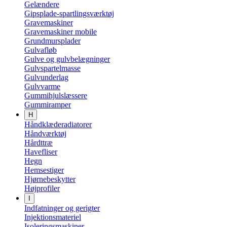
Gelændere
Gipsplade-spartlingsværktøj
Gravemaskiner
Gravemaskiner mobile
Grundmursplader
Gulvafløb
Gulve og gulvbelægninger
Gulvspartelmasse
Gulvunderlag
Gulvvarme
Gummihjulslæssere
Gummiramper
H
Håndklæderadiatorer
Håndværktøj
Hårdttræ
Havefliser
Hegn
Hemsestiger
Hjørnebeskytter
Højprofiler
I
Indfatninger og gerigter
Injektionsmateriel
Isoleringsmaskiner