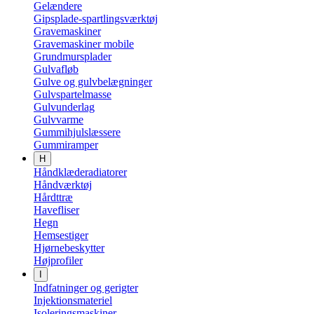
Gelændere
Gipsplade-spartlingsværktøj
Gravemaskiner
Gravemaskiner mobile
Grundmursplader
Gulvafløb
Gulve og gulvbelægninger
Gulvspartelmasse
Gulvunderlag
Gulvvarme
Gummihjulslæssere
Gummiramper
H
Håndklæderadiatorer
Håndværktøj
Hårdttræ
Havefliser
Hegn
Hemsestiger
Hjørnebeskytter
Højprofiler
I
Indfatninger og gerigter
Injektionsmateriel
Isoleringsmaskiner