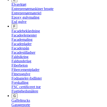
Elværktøj
Entreprenørmaskiner brugte
Entreprenørmateriel
Epoxy gulvmaling
Esd gulve
F
Facadebeklædning
Facadeelementer
Facademaling
Facadeplader
Facadespån
Facadestilladser
Faldsikring
Faldunderlag
Fiberbeton
Fibercementplader
Fitnessgulve
Fodpaneler-fodlister
Forskalling
FSC certificeret træ
Fugtighedsmålere
G
Gaffeltrucks
Garageporte