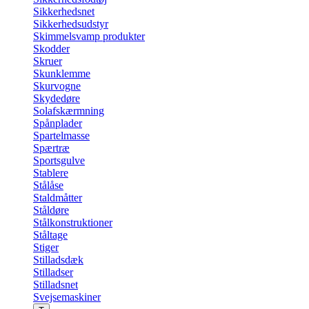
Sikkerhedsnet
Sikkerhedsudstyr
Skimmelsvamp produkter
Skodder
Skruer
Skunklemme
Skurvogne
Skydedøre
Solafskærmning
Spånplader
Spartelmasse
Spærtræ
Sportsgulve
Stablere
Stålåse
Staldmåtter
Ståldøre
Stålkonstruktioner
Ståltage
Stiger
Stilladsdæk
Stilladser
Stilladsnet
Svejsemaskiner