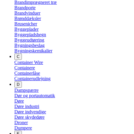
Brandimprægneret træ
Brandporte
Brandvinduer
Brønddæksler
Brusenicher
Byggeplader
Byggepladshegn
Byggeudtørring
Bygningsbeslag
Bygningskemikalier
C
Container Wire
Containere
Containerlåse
Containerudlejning
D
Dampspærre
Dør og portautomatik
Døre
Døre industri
Døre indvendige
Døre skydedøre
Droner
Dumpere
E