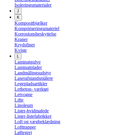
Isoleringsmaterialer
J
K
Kompositbjælker
Komprimeringsmateriel
Korrosionsbeskyttelse
Kraner
Krydsfiner
Kviste
L
Laminatgulve
Laminatplader
Landmålingsudstyr
Laserafstandsmålere
Legepladsartikler
Letbeton- værktøj
Letvogne
Lifte
Linoleum
Lister-hvidmalede
Lister-listefabrikker
Loft og vægbeklædning
Lofttrapper
Løftegrej