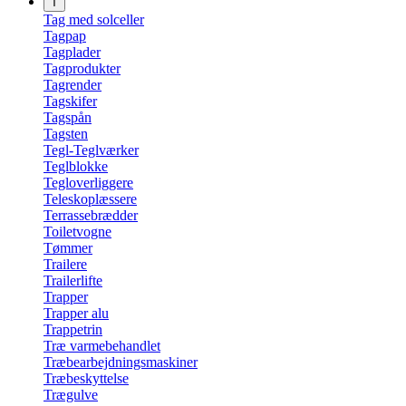
T
Tag med solceller
Tagpap
Tagplader
Tagprodukter
Tagrender
Tagskifer
Tagspån
Tagsten
Tegl-Teglværker
Teglblokke
Tegloverliggere
Teleskoplæssere
Terrassebrædder
Toiletvogne
Tømmer
Trailere
Trailerlifte
Trapper
Trapper alu
Trappetrin
Træ varmebehandlet
Træbearbejdningsmaskiner
Træbeskyttelse
Trægulve