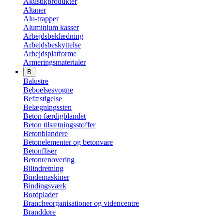
Akustikprodukter
Altaner
Alu-trapper
Aluminium kasser
Arbejdsbeklædning
Arbejdsbeskyttelse
Arbejdsplatforme
Armeringsmaterialer
B
Balustre
Beboelsesvogne
Befæstigelse
Belægningssten
Beton færdigblandet
Beton tilsætningsstoffer
Betonblandere
Betonelementer og betonvare
Betonfliser
Betonrenovering
Bilindretning
Bindemaskiner
Bindingsværk
Bordplader
Brancheorganisationer og videncentre
Branddøre