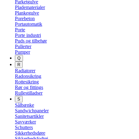
Parketgulve
Pladematerialer
Plankegulve
Porebeton
Portautomatik
Porte
Porte industri
Puds og tilbehør
Pullerter
Pumper
Q
R
Radiatorer
Radonsikring
Rottesikring
Rør og fittings
Rullestilladser
S
Sålbænke
Sandwichpaneler
Sanitetsartikler
Savværker
Schutters
Sikkerhedsdøre
Sikkerhedsfodtøj