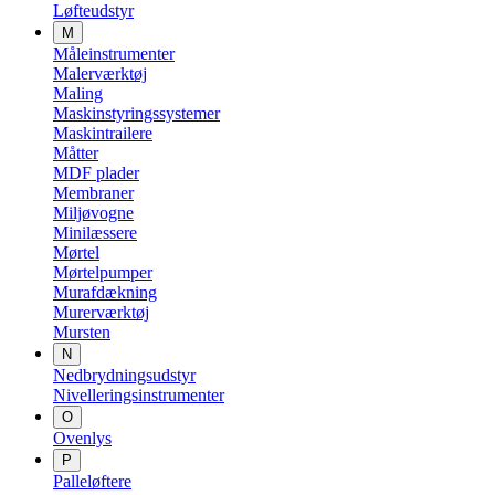
Løfteudstyr
M
Måleinstrumenter
Malerværktøj
Maling
Maskinstyringssystemer
Maskintrailere
Måtter
MDF plader
Membraner
Miljøvogne
Minilæssere
Mørtel
Mørtelpumper
Murafdækning
Murerværktøj
Mursten
N
Nedbrydningsudstyr
Nivelleringsinstrumenter
O
Ovenlys
P
Palleløftere