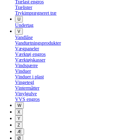
Trælast engros
Trælister
Trykimprægneret træ
U
Undertag
V
Vandlåse
Vandtætningsprodukter
Vægpaneler
Værktøj engros
Værktøjskasser
Vindspærre
Vinduer
Vinduer i plast
Vingetegl
Vintermåtter
Vinylgulve
VVS engros
W
X
Y
Z
Æ
Ø