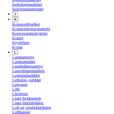
Isoleringsmaskiner
Isoleringsmaterialer
J
K
Kompositbjælker
Komprimeringsmateriel
Korrosionsbeskyttelse
Kraner
Krydsfiner
Kviste
L
Laminatgulve
Laminatplader
Landmålingsudstyr
Laserafstandsmålere
Legepladsartikler
Letbeton- værktøj
Letvogne
Lifte
Linoleum
Lister-hvidmalede
Lister-listefabrikker
Loft og vægbeklædning
Lofttrapper