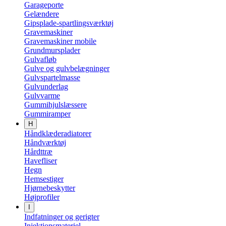
Garageporte
Gelændere
Gipsplade-spartlingsværktøj
Gravemaskiner
Gravemaskiner mobile
Grundmursplader
Gulvafløb
Gulve og gulvbelægninger
Gulvspartelmasse
Gulvunderlag
Gulvvarme
Gummihjulslæssere
Gummiramper
H
Håndklæderadiatorer
Håndværktøj
Hårdttræ
Havefliser
Hegn
Hemsestiger
Hjørnebeskytter
Højprofiler
I
Indfatninger og gerigter
Injektionsmateriel