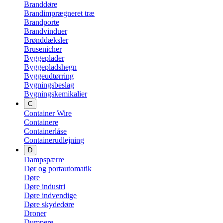
Branddøre
Brandimprægneret træ
Brandporte
Brandvinduer
Brønddæksler
Brusenicher
Byggeplader
Byggepladshegn
Byggeudtørring
Bygningsbeslag
Bygningskemikalier
C
Container Wire
Containere
Containerlåse
Containerudlejning
D
Dampspærre
Dør og portautomatik
Døre
Døre industri
Døre indvendige
Døre skydedøre
Droner
Dumpere