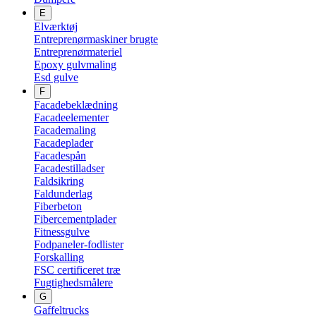
E
Elværktøj
Entreprenørmaskiner brugte
Entreprenørmateriel
Epoxy gulvmaling
Esd gulve
F
Facadebeklædning
Facadeelementer
Facademaling
Facadeplader
Facadespån
Facadestilladser
Faldsikring
Faldunderlag
Fiberbeton
Fibercementplader
Fitnessgulve
Fodpaneler-fodlister
Forskalling
FSC certificeret træ
Fugtighedsmålere
G
Gaffeltrucks