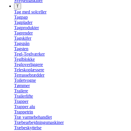
Svejsemaskiner
T
Tag med solceller
Tagpap
Tagplader
Tagprodukter
Tagrender
Tagskifer
Tagspån
Tagsten
Tegl-Teglværker
Teglblokke
Tegloverliggere
Teleskoplæssere
Terrassebrædder
Toiletvogne
Tømmer
Trailere
Trailerlifte
Trapper
Trapper alu
Trappetrin
Træ varmebehandlet
Træbearbejdningsmaskiner
Træbeskyttelse