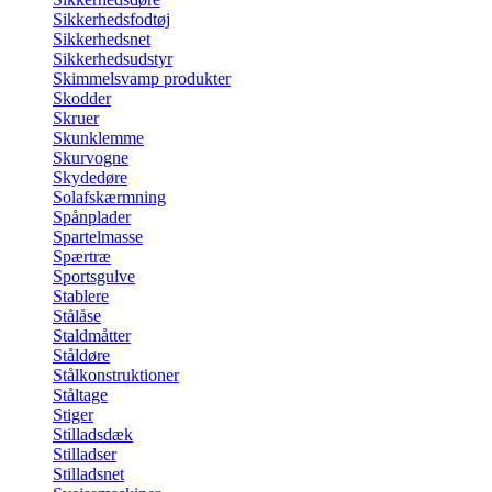
Sikkerhedsfodtøj
Sikkerhedsnet
Sikkerhedsudstyr
Skimmelsvamp produkter
Skodder
Skruer
Skunklemme
Skurvogne
Skydedøre
Solafskærmning
Spånplader
Spartelmasse
Spærtræ
Sportsgulve
Stablere
Stålåse
Staldmåtter
Ståldøre
Stålkonstruktioner
Ståltage
Stiger
Stilladsdæk
Stilladser
Stilladsnet