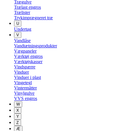
Trægulve
Trælast engros
Trælister
Trykimprægneret træ
U
Undertag
V
Vandlåse
Vandtætningsprodukter
Vægpaneler
Værktøj engros
Værktøjskasser
Vindspærre
Vinduer
Vinduer i plast
Vingetegl
Vintermåtter
Vinylgulve
VVS engros
W
X
Y
Z
Æ