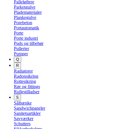
Palleløftere
Parketgulve
Pladematerialer
Plankegulve
Porebeton
Portautomatik
Porte
Porte industri
Puds og tilbehør
Pullerter
Pumper
Q
R
Radiatorer
Radonsikring
Rottesikring
Rør og fittings
Rullestilladser
S
Sålbænke
Sandwichpaneler
Sanitetsartikler
Savværker
Schutters
Sikkerhedsdøre