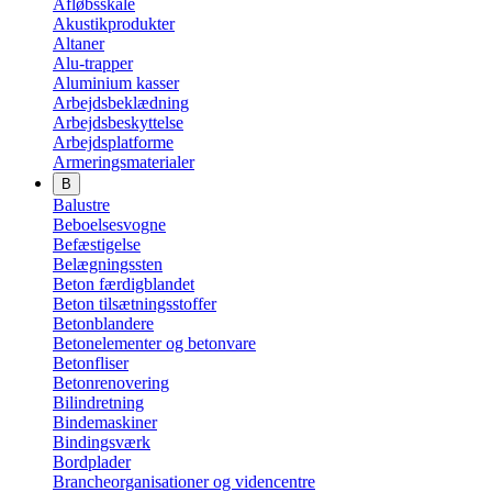
Afløbsskåle
Akustikprodukter
Altaner
Alu-trapper
Aluminium kasser
Arbejdsbeklædning
Arbejdsbeskyttelse
Arbejdsplatforme
Armeringsmaterialer
B
Balustre
Beboelsesvogne
Befæstigelse
Belægningssten
Beton færdigblandet
Beton tilsætningsstoffer
Betonblandere
Betonelementer og betonvare
Betonfliser
Betonrenovering
Bilindretning
Bindemaskiner
Bindingsværk
Bordplader
Brancheorganisationer og videncentre