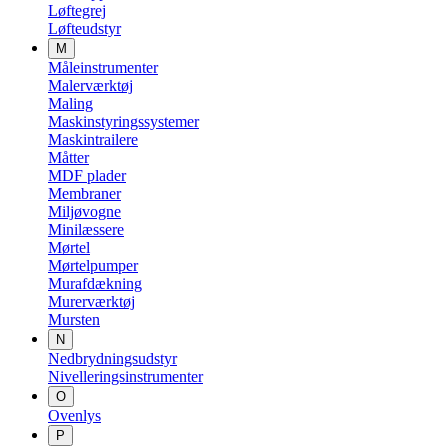
Løftegrej
Løfteudstyr
M
Måleinstrumenter
Malerværktøj
Maling
Maskinstyringssystemer
Maskintrailere
Måtter
MDF plader
Membraner
Miljøvogne
Minilæssere
Mørtel
Mørtelpumper
Murafdækning
Murerværktøj
Mursten
N
Nedbrydningsudstyr
Nivelleringsinstrumenter
O
Ovenlys
P