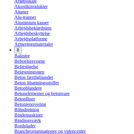
Afløbsskåle
Akustikprodukter
Altaner
Alu-trapper
Aluminium kasser
Arbejdsbeklædning
Arbejdsbeskyttelse
Arbejdsplatforme
Armeringsmaterialer
B
Balustre
Beboelsesvogne
Befæstigelse
Belægningssten
Beton færdigblandet
Beton tilsætningsstoffer
Betonblandere
Betonelementer og betonvare
Betonfliser
Betonrenovering
Bilindretning
Bindemaskiner
Bindingsværk
Bordplader
Brancheorganisationer og videncentre