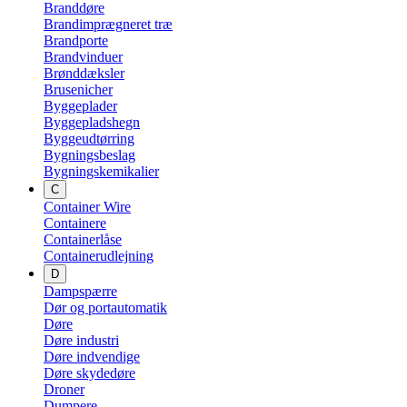
Branddøre
Brandimprægneret træ
Brandporte
Brandvinduer
Brønddæksler
Brusenicher
Byggeplader
Byggepladshegn
Byggeudtørring
Bygningsbeslag
Bygningskemikalier
C
Container Wire
Containere
Containerlåse
Containerudlejning
D
Dampspærre
Dør og portautomatik
Døre
Døre industri
Døre indvendige
Døre skydedøre
Droner
Dumpere