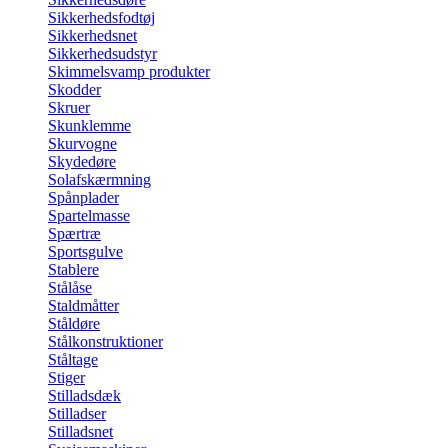
Sikkerhedsfodtøj
Sikkerhedsnet
Sikkerhedsudstyr
Skimmelsvamp produkter
Skodder
Skruer
Skunklemme
Skurvogne
Skydedøre
Solafskærmning
Spånplader
Spartelmasse
Spærtræ
Sportsgulve
Stablere
Stålåse
Staldmåtter
Ståldøre
Stålkonstruktioner
Ståltage
Stiger
Stilladsdæk
Stilladser
Stilladsnet