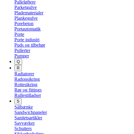
Palleløftere
Parketgulve
Pladematerialer
Plankegulve
Porebeton
Portautomatik
Porte
Porte industri
Puds og tilbehør
Pullerter
Pumper
Q
R
Radiatorer
Radonsikring
Rottesikring
Rør og fittings
Rullestilladser
S
Sålbænke
Sandwichpaneler
Sanitetsartikler
Savværker
Schutters
Sikkerhedsdøre