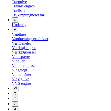
Trægulve
Trælast engros
Trælister
Trykimprægneret træ
U
Undertag
V
Vandlåse
Vandtætningsprodukter
Vægpaneler
Værktøj engros
Værktøjskasser
Vindspærre
Vinduer
Vinduer i plast
Vingetegl
Vintermåtter
Vinylgulve
VVS engros
W
X
Y
Z
Æ