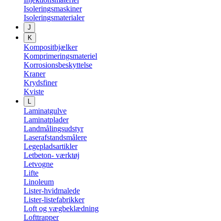
Isoleringsmaskiner
Isoleringsmaterialer
J
K
Kompositbjælker
Komprimeringsmateriel
Korrosionsbeskyttelse
Kraner
Krydsfiner
Kviste
L
Laminatgulve
Laminatplader
Landmålingsudstyr
Laserafstandsmålere
Legepladsartikler
Letbeton- værktøj
Letvogne
Lifte
Linoleum
Lister-hvidmalede
Lister-listefabrikker
Loft og vægbeklædning
Lofttrapper