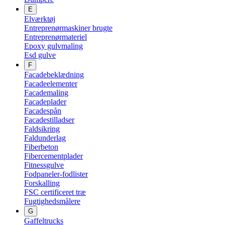
E
Elværktøj
Entreprenørmaskiner brugte
Entreprenørmateriel
Epoxy gulvmaling
Esd gulve
F
Facadebeklædning
Facadeelementer
Facademaling
Facadeplader
Facadespån
Facadestilladser
Faldsikring
Faldunderlag
Fiberbeton
Fibercementplader
Fitnessgulve
Fodpaneler-fodlister
Forskalling
FSC certificeret træ
Fugtighedsmålere
G
Gaffeltrucks