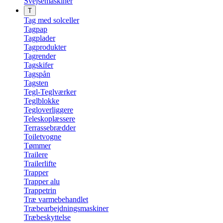
Svejsemaskiner
T
Tag med solceller
Tagpap
Tagplader
Tagprodukter
Tagrender
Tagskifer
Tagspån
Tagsten
Tegl-Teglværker
Teglblokke
Tegloverliggere
Teleskoplæssere
Terrassebrædder
Toiletvogne
Tømmer
Trailere
Trailerlifte
Trapper
Trapper alu
Trappetrin
Træ varmebehandlet
Træbearbejdningsmaskiner
Træbeskyttelse