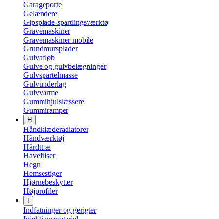
Garageporte
Gelændere
Gipsplade-spartlingsværktøj
Gravemaskiner
Gravemaskiner mobile
Grundmursplader
Gulvafløb
Gulve og gulvbelægninger
Gulvspartelmasse
Gulvunderlag
Gulvvarme
Gummihjulslæssere
Gummiramper
H
Håndklæderadiatorer
Håndværktøj
Hårdttræ
Havefliser
Hegn
Hemsestiger
Hjørnebeskytter
Højprofiler
I
Indfatninger og gerigter
Injektionsmateriel