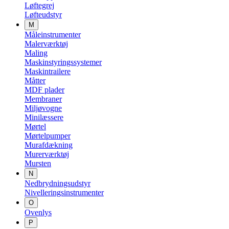
Løftegrej
Løfteudstyr
M
Måleinstrumenter
Malerværktøj
Maling
Maskinstyringssystemer
Maskintrailere
Måtter
MDF plader
Membraner
Miljøvogne
Minilæssere
Mørtel
Mørtelpumper
Murafdækning
Murerværktøj
Mursten
N
Nedbrydningsudstyr
Nivelleringsinstrumenter
O
Ovenlys
P