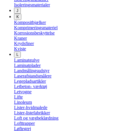
Isoleringsmaterialer
J
K
Kompositbjælker
Komprimeringsmateriel
Korrosionsbeskyttelse
Kraner
Krydsfiner
Kviste
L
Laminatgulve
Laminatplader
Landmålingsudstyr
Laserafstandsmålere
Legepladsartikler
Letbeton- værktøj
Letvogne
Lifte
Linoleum
Lister-hvidmalede
Lister-listefabrikker
Loft og vægbeklædning
Lofttrapper
Løftegrej