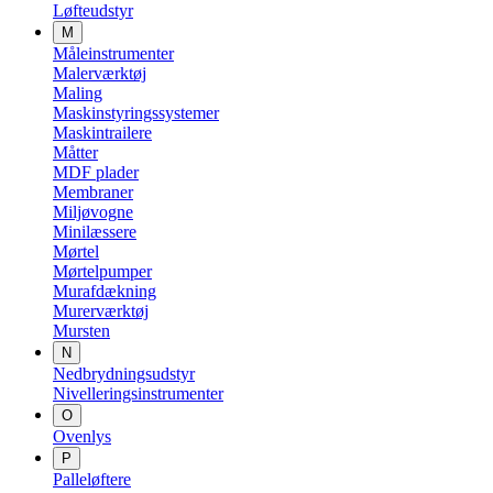
Løfteudstyr
M
Måleinstrumenter
Malerværktøj
Maling
Maskinstyringssystemer
Maskintrailere
Måtter
MDF plader
Membraner
Miljøvogne
Minilæssere
Mørtel
Mørtelpumper
Murafdækning
Murerværktøj
Mursten
N
Nedbrydningsudstyr
Nivelleringsinstrumenter
O
Ovenlys
P
Palleløftere