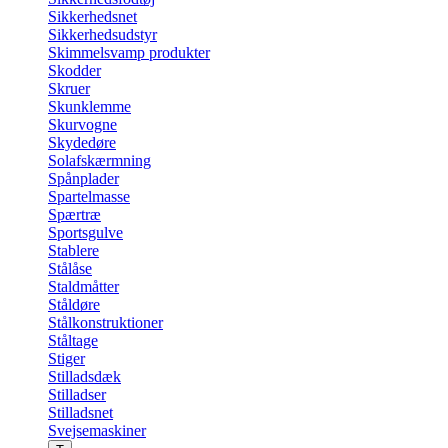
Sikkerhedsnet
Sikkerhedsudstyr
Skimmelsvamp produkter
Skodder
Skruer
Skunklemme
Skurvogne
Skydedøre
Solafskærmning
Spånplader
Spartelmasse
Spærtræ
Sportsgulve
Stablere
Stålåse
Staldmåtter
Ståldøre
Stålkonstruktioner
Ståltage
Stiger
Stilladsdæk
Stilladser
Stilladsnet
Svejsemaskiner