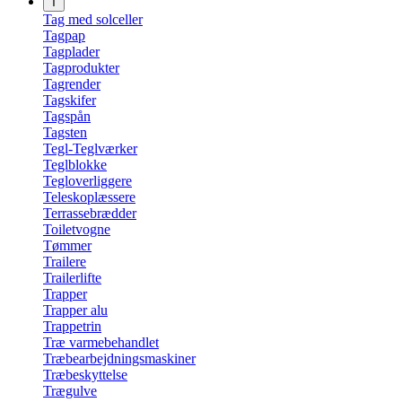
T
Tag med solceller
Tagpap
Tagplader
Tagprodukter
Tagrender
Tagskifer
Tagspån
Tagsten
Tegl-Teglværker
Teglblokke
Tegloverliggere
Teleskoplæssere
Terrassebrædder
Toiletvogne
Tømmer
Trailere
Trailerlifte
Trapper
Trapper alu
Trappetrin
Træ varmebehandlet
Træbearbejdningsmaskiner
Træbeskyttelse
Trægulve