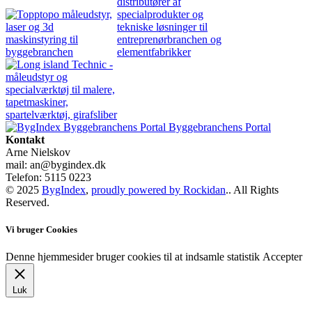
Byggebranchens Portal
Kontakt
Arne Nielskov
mail: an@bygindex.dk
Telefon: 5115 0223
© 2025
BygIndex
,
proudly powered by Rockidan
.. All Rights
Reserved.
Vi bruger Cookies
Denne hjemmesider bruger cookies til at indsamle statistik
Accepter
Luk