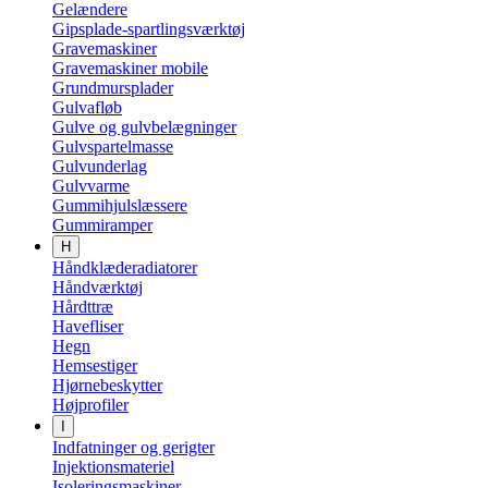
Gelændere
Gipsplade-spartlingsværktøj
Gravemaskiner
Gravemaskiner mobile
Grundmursplader
Gulvafløb
Gulve og gulvbelægninger
Gulvspartelmasse
Gulvunderlag
Gulvvarme
Gummihjulslæssere
Gummiramper
H
Håndklæderadiatorer
Håndværktøj
Hårdttræ
Havefliser
Hegn
Hemsestiger
Hjørnebeskytter
Højprofiler
I
Indfatninger og gerigter
Injektionsmateriel
Isoleringsmaskiner