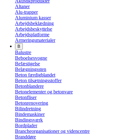
Akustikprodukter
Altaner
Alu-trapper
Aluminium kasser
Arbejdsbeklædning
Arbejdsbeskyttelse
Arbejdsplatforme
Armeringsmaterialer
B
Balustre
Beboelsesvogne
Befæstigelse
Belægningssten
Beton færdigblandet
Beton tilsætningsstoffer
Betonblandere
Betonelementer og betonvare
Betonfliser
Betonrenovering
Bilindretning
Bindemaskiner
Bindingsværk
Bordplader
Brancheorganisationer og videncentre
Branddøre