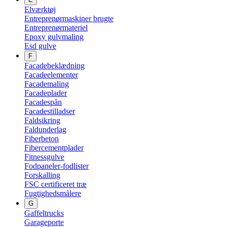
Elværktøj
Entreprenørmaskiner brugte
Entreprenørmateriel
Epoxy gulvmaling
Esd gulve
F
Facadebeklædning
Facadeelementer
Facademaling
Facadeplader
Facadespån
Facadestilladser
Faldsikring
Faldunderlag
Fiberbeton
Fibercementplader
Fitnessgulve
Fodpaneler-fodlister
Forskalling
FSC certificeret træ
Fugtighedsmålere
G
Gaffeltrucks
Garageporte