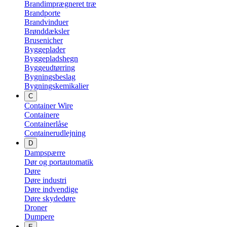
Brandimprægneret træ
Brandporte
Brandvinduer
Brønddæksler
Brusenicher
Byggeplader
Byggepladshegn
Byggeudtørring
Bygningsbeslag
Bygningskemikalier
C
Container Wire
Containere
Containerlåse
Containerudlejning
D
Dampspærre
Dør og portautomatik
Døre
Døre industri
Døre indvendige
Døre skydedøre
Droner
Dumpere
E