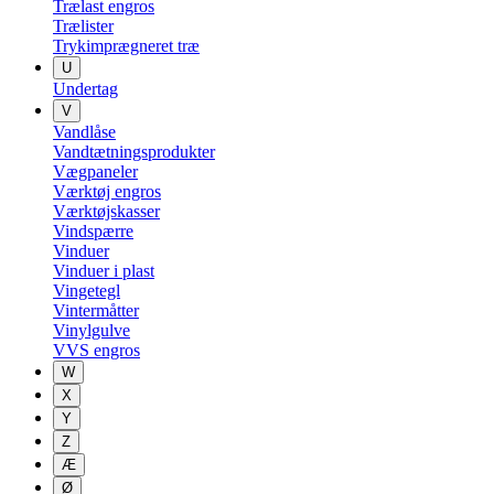
Trælast engros
Trælister
Trykimprægneret træ
U
Undertag
V
Vandlåse
Vandtætningsprodukter
Vægpaneler
Værktøj engros
Værktøjskasser
Vindspærre
Vinduer
Vinduer i plast
Vingetegl
Vintermåtter
Vinylgulve
VVS engros
W
X
Y
Z
Æ
Ø