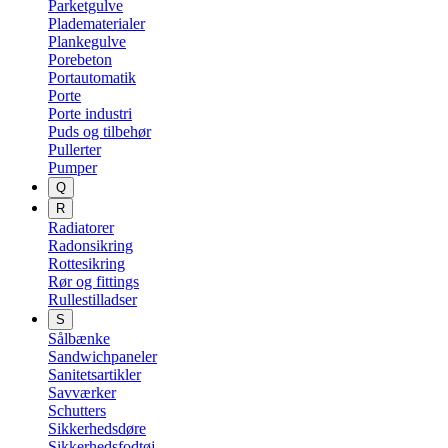
Parketgulve
Pladematerialer
Plankegulve
Porebeton
Portautomatik
Porte
Porte industri
Puds og tilbehør
Pullerter
Pumper
Q
R
Radiatorer
Radonsikring
Rottesikring
Rør og fittings
Rullestilladser
S
Sålbænke
Sandwichpaneler
Sanitetsartikler
Savværker
Schutters
Sikkerhedsdøre
Sikkerhedsfodtøj