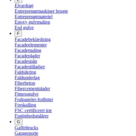
Elværktøj
Entreprenørmaskiner brugte
Entreprenørmateriel
Epoxy gulvmaling
Esd gulve
F
Facadebeklædning
Facadeelementer
Facademaling
Facadeplader
Facadespån
Facadestilladser
Faldsikring
Faldunderlag
Fiberbeton
Fibercementplader
Fitnessgulve
Fodpaneler-fodlister
Forskalling
FSC certificeret træ
Fugtighedsmålere
G
Gaffeltrucks
Garageporte