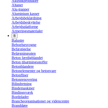
Akustikprodukter
Altaner
Alu-trapper
Aluminium kasser
Arbejdsbeklædning
Arbejdsbeskyttelse
Arbejdsplatforme
Armeringsmaterialer
B
Balustre
Beboelsesvogne
Befæstigelse
Belægningssten
Beton færdigblandet
Beton tilsætningsstoffer
Betonblandere
Betonelementer og betonvare
Betonfliser
Betonrenovering
Bilindretning
Bindemaskiner
Bindingsværk
Bordplader
Brancheorganisationer og videncentre
Branddøre