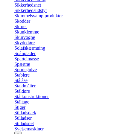
Sikkerhedsnet
Sikkerhedsudstyr
Skimmelsvamp produkter
Skodder
Skruer
Skunklemme
Skurvogne
Skydedøre
Solafskærmning
Spånplader
Spartelmasse
Spærtræ
Sportsgulve
Stablere
Stålåse
Staldmåtter
Ståldøre
Stålkonstruktioner
Ståltage
Stiger
Stilladsdæk
Stilladser
Stilladsnet
Svejsemaskiner