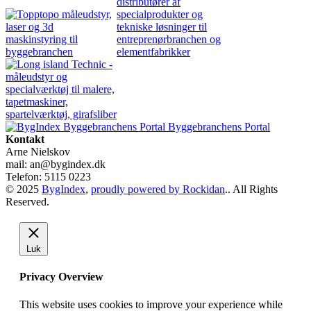
Byggebranchens Portal
Kontakt
Arne Nielskov
mail: an@bygindex.dk
Telefon: 5115 0223
© 2025
BygIndex
,
proudly powered by Rockidan
.. All Rights
Reserved.
Luk
Privacy Overview
This website uses cookies to improve your experience while