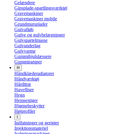
Gelændere
Gipsplade-spartlingsværktøj
Gravemaskiner
Gravemaskiner mobile
Grundmursplader
Gulvafløb
Gulve og gulvbelægninger
Gulvspartelmasse
Gulvunderlag
Gulvvarme
Gummihjulslæssere
Gummiramper
H
Håndklæderadiatorer
Håndværktøj
Hårdttræ
Havefliser
Hegn
Hemsestiger
Hjørnebeskytter
Højprofiler
I
Indfatninger og gerigter
Injektionsmateriel
Isoleringsmaskiner