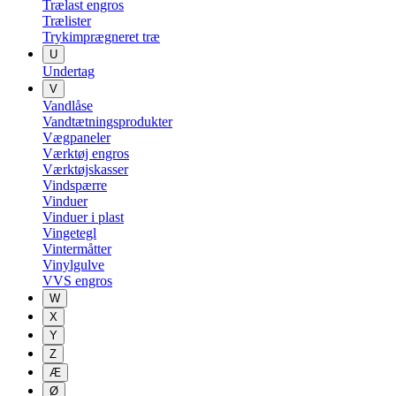
Trælast engros
Trælister
Trykimprægneret træ
U
Undertag
V
Vandlåse
Vandtætningsprodukter
Vægpaneler
Værktøj engros
Værktøjskasser
Vindspærre
Vinduer
Vinduer i plast
Vingetegl
Vintermåtter
Vinylgulve
VVS engros
W
X
Y
Z
Æ
Ø