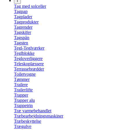
T
Tag med solceller
Tagpap
Tagplader
Tagprodukter
Tagrender
Tagskifer
Tagspån
Tagsten
Tegl-Teglværker
Teglblokke
Tegloverliggere
Teleskoplæssere
Terrassebrædder
Toiletvogne
Tømmer
Trailere
Trailerlifte
Trapper
Trapper alu
Trappetrin
Træ varmebehandlet
Træbearbejdningsmaskiner
Træbeskyttelse
Trægulve