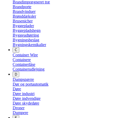
Brandimprægneret træ
Brandporte
Brandvinduer
Brønddæksler
Brusenicher
Byggeplader
Byggepladshegn
Byggeudtørring
Bygningsbeslag
Bygningskemikalier
C
Container Wire
Containere
Containerlåse
Containerudlejning
D
Dampspærre
Dør og portautomatik
Døre
Døre industri
Døre indvendige
Døre skydedøre
Droner
Dumpere
E