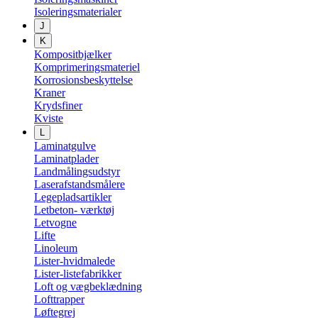
Isoleringsmaterialer
J
K
Kompositbjælker
Komprimeringsmateriel
Korrosionsbeskyttelse
Kraner
Krydsfiner
Kviste
L
Laminatgulve
Laminatplader
Landmålingsudstyr
Laserafstandsmålere
Legepladsartikler
Letbeton- værktøj
Letvogne
Lifte
Linoleum
Lister-hvidmalede
Lister-listefabrikker
Loft og vægbeklædning
Lofttrapper
Løftegrej