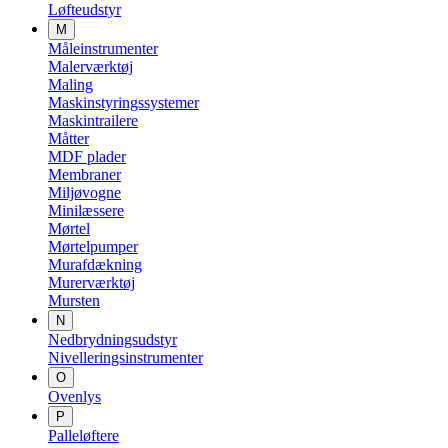
Løfteudstyr
M
Måleinstrumenter
Malerværktøj
Maling
Maskinstyringssystemer
Maskintrailere
Måtter
MDF plader
Membraner
Miljøvogne
Minilæssere
Mørtel
Mørtelpumper
Murafdækning
Murerværktøj
Mursten
N
Nedbrydningsudstyr
Nivelleringsinstrumenter
O
Ovenlys
P
Palleløftere