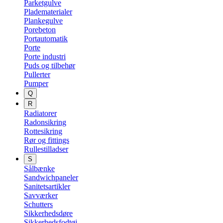
Parketgulve
Pladematerialer
Plankegulve
Porebeton
Portautomatik
Porte
Porte industri
Puds og tilbehør
Pullerter
Pumper
Q
R
Radiatorer
Radonsikring
Rottesikring
Rør og fittings
Rullestilladser
S
Sålbænke
Sandwichpaneler
Sanitetsartikler
Savværker
Schutters
Sikkerhedsdøre
Sikkerhedsfodtøj