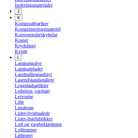
Isoleringsmaterialer
J
K
Kompositbjælker
Komprimeringsmateriel
Korrosionsbeskyttelse
Kraner
Krydsfiner
Kviste
L
Laminatgulve
Laminatplader
Landmålingsudstyr
Laserafstandsmålere
Legepladsartikler
Letbeton- værktøj
Letvogne
Lifte
Linoleum
Lister-hvidmalede
Lister-listefabrikker
Loft og vægbeklædning
Lofttrapper
Løftegrej