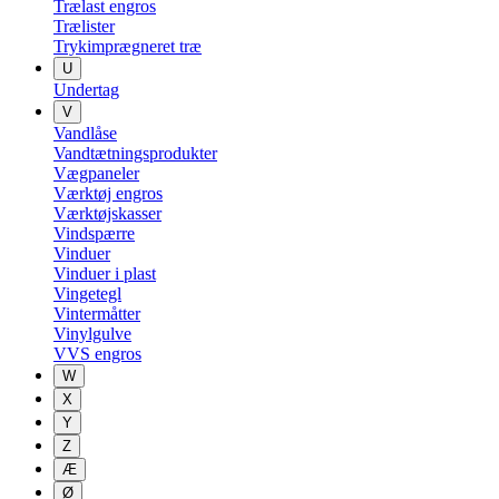
Trælast engros
Trælister
Trykimprægneret træ
U
Undertag
V
Vandlåse
Vandtætningsprodukter
Vægpaneler
Værktøj engros
Værktøjskasser
Vindspærre
Vinduer
Vinduer i plast
Vingetegl
Vintermåtter
Vinylgulve
VVS engros
W
X
Y
Z
Æ
Ø