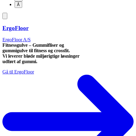
Å
ErgoFloor
ErgoFloor A/S
Fitnessgulve – Gummifliser og
gummigulve til fitness og crossfit.
Vi leverer bløde miljørigtige løsninger
udført af gummi.
Gå til ErgoFloor