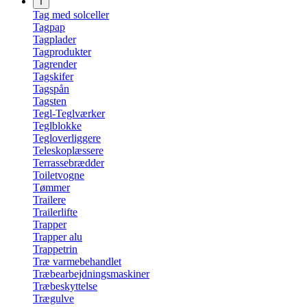
T
Tag med solceller
Tagpap
Tagplader
Tagprodukter
Tagrender
Tagskifer
Tagspån
Tagsten
Tegl-Teglværker
Teglblokke
Tegloverliggere
Teleskoplæssere
Terrassebrædder
Toiletvogne
Tømmer
Trailere
Trailerlifte
Trapper
Trapper alu
Trappetrin
Træ varmebehandlet
Træbearbejdningsmaskiner
Træbeskyttelse
Trægulve