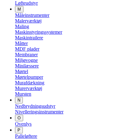
Løfteudstyr
M
Måleinstrumenter
Malerværktøj
Maling
Maskinstyringssystemer
Maskintrailere
Måtter
MDF plader
Membraner
Miljøvogne
Minilæssere
Mørtel
Mørtelpumper
Murafdækning
Murerværktøj
Mursten
N
Nedbrydningsudstyr
Nivelleringsinstrumenter
O
Ovenlys
P
Palleløftere