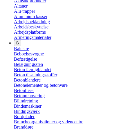
Akustikprodukter
Altaner
Alu-trapper
Aluminium kasser
Arbejdsbeklædning
Arbejdsbeskyttelse
Arbejdsplatforme
Armeringsmaterialer
B
Balustre
Beboelsesvogne
Befæstigelse
Belægningssten
Beton færdigblandet
Beton tilsætningsstoffer
Betonblandere
Betonelementer og betonvare
Betonfliser
Betonrenovering
Bilindretning
Bindemaskiner
Bindingsværk
Bordplader
Brancheorganisationer og videncentre
Branddøre