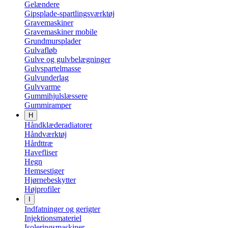
Gelændere
Gipsplade-spartlingsværktøj
Gravemaskiner
Gravemaskiner mobile
Grundmursplader
Gulvafløb
Gulve og gulvbelægninger
Gulvspartelmasse
Gulvunderlag
Gulvvarme
Gummihjulslæssere
Gummiramper
H
Håndklæderadiatorer
Håndværktøj
Hårdttræ
Havefliser
Hegn
Hemsestiger
Hjørnebeskytter
Højprofiler
I
Indfatninger og gerigter
Injektionsmateriel
Isoleringsmaskiner