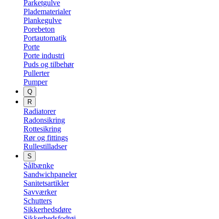
Parketgulve
Pladematerialer
Plankegulve
Porebeton
Portautomatik
Porte
Porte industri
Puds og tilbehør
Pullerter
Pumper
Q
R
Radiatorer
Radonsikring
Rottesikring
Rør og fittings
Rullestilladser
S
Sålbænke
Sandwichpaneler
Sanitetsartikler
Savværker
Schutters
Sikkerhedsdøre
Sikkerhedsfodtøj