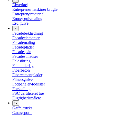
Elværktøj
Entreprenørmaskiner brugte
Entreprenørmateriel
Epoxy gulvmaling
Esd gulve
F
Facadebeklædning
Facadeelementer
Facademaling
Facadeplader
Facadespån
Facadestilladser
Faldsikring
Faldunderlag
Fiberbeton
Fibercementplader
Fitnessgulve
Fodpaneler-fodlister
Forskalling
FSC certificeret træ
Fugtighedsmålere
G
Gaffeltrucks
Garageporte