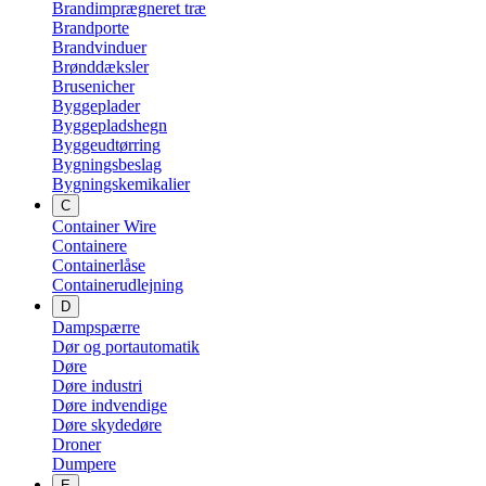
Brandimprægneret træ
Brandporte
Brandvinduer
Brønddæksler
Brusenicher
Byggeplader
Byggepladshegn
Byggeudtørring
Bygningsbeslag
Bygningskemikalier
C
Container Wire
Containere
Containerlåse
Containerudlejning
D
Dampspærre
Dør og portautomatik
Døre
Døre industri
Døre indvendige
Døre skydedøre
Droner
Dumpere
E