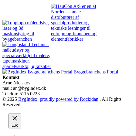
Byggebranchens Portal
Kontakt
Arne Nielskov
mail: an@bygindex.dk
Telefon: 5115 0223
© 2025
BygIndex
,
proudly powered by Rockidan
.. All Rights
Reserved.
Luk