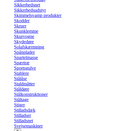
Sikkerhedsnet
Sikkerhedsudstyr
Skimmelsvamp produkter
Skodder
Skruer
Skunklemme
Skurvogne
Skydedøre
Solafskærmning
Spånplader
Spartelmasse
Spærtræ
Sportsgulve
Stablere
Stålåse
Staldmåtter
Ståldøre
Stålkonstruktioner
Ståltage
Stiger
Stilladsdæk
Stilladser
Stilladsnet
Svejsemaskiner