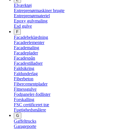
Elværktøj
Entreprenørmaskiner brugte
Entreprenørmateriel
Epoxy gulvmaling
Esd gulve
F
Facadebeklædning
Facadeelementer
Facademaling
Facadeplader
Facadespån
Facadestilladser
Faldsikring
Faldunderlag
Fiberbeton
Fibercementplader
Fitnessgulve
Fodpaneler-fodlister
Forskalling
FSC certificeret træ
Fugtighedsmålere
G
Gaffeltrucks
Garageporte