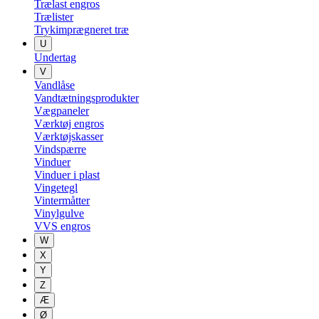
Trælast engros
Trælister
Trykimprægneret træ
U
Undertag
V
Vandlåse
Vandtætningsprodukter
Vægpaneler
Værktøj engros
Værktøjskasser
Vindspærre
Vinduer
Vinduer i plast
Vingetegl
Vintermåtter
Vinylgulve
VVS engros
W
X
Y
Z
Æ
Ø