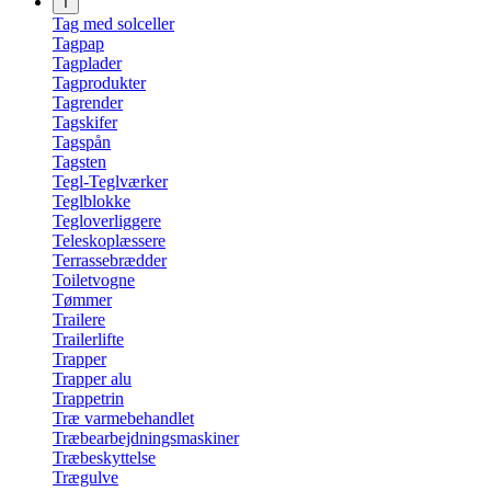
T
Tag med solceller
Tagpap
Tagplader
Tagprodukter
Tagrender
Tagskifer
Tagspån
Tagsten
Tegl-Teglværker
Teglblokke
Tegloverliggere
Teleskoplæssere
Terrassebrædder
Toiletvogne
Tømmer
Trailere
Trailerlifte
Trapper
Trapper alu
Trappetrin
Træ varmebehandlet
Træbearbejdningsmaskiner
Træbeskyttelse
Trægulve