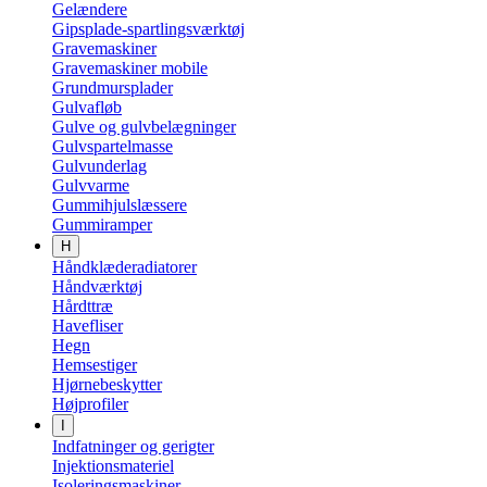
Gelændere
Gipsplade-spartlingsværktøj
Gravemaskiner
Gravemaskiner mobile
Grundmursplader
Gulvafløb
Gulve og gulvbelægninger
Gulvspartelmasse
Gulvunderlag
Gulvvarme
Gummihjulslæssere
Gummiramper
H
Håndklæderadiatorer
Håndværktøj
Hårdttræ
Havefliser
Hegn
Hemsestiger
Hjørnebeskytter
Højprofiler
I
Indfatninger og gerigter
Injektionsmateriel
Isoleringsmaskiner