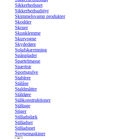
Sikkerhedsnet
Sikkerhedsudstyr
Skimmelsvamp produkter
Skodder
Skruer
Skunklemme
Skurvogne
Skydedøre
Solafskærmning
Spånplader
Spartelmasse
Spærtræ
Sportsgulve
Stablere
Stålåse
Staldmåtter
Ståldøre
Stålkonstruktioner
Ståltage
Stiger
Stilladsdæk
Stilladser
Stilladsnet
Svejsemaskiner