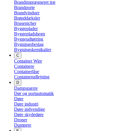
Brandimprægneret træ
Brandporte
Brandvinduer
Brønddæksler
Brusenicher
Byggeplader
Byggepladshegn
Byggeudtørring
Bygningsbeslag
Bygningskemikalier
C
Container Wire
Containere
Containerlåse
Containerudlejning
D
Dampspærre
Dør og portautomatik
Døre
Døre industri
Døre indvendige
Døre skydedøre
Droner
Dumpere
E