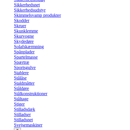
Sikkerhedsnet
Sikkerhedsudstyr
Skimmelsvamp produkter
Skodder
Skruer
Skunklemme
Skurvogne
Skydedøre
Solafskærmning
Spånplader
Spartelmasse
Spærtræ
Sportsgulve
Stablere
Stålåse
Staldmåtter
Ståldøre
Stålkonstruktioner
Ståltage
Stiger
Stilladsdæk
Stilladser
Stilladsnet
Svejsemaskiner