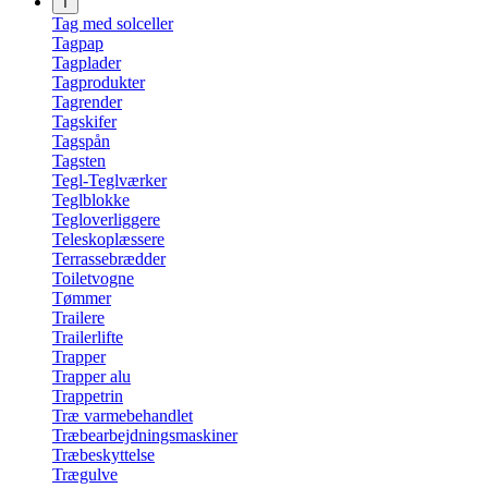
T
Tag med solceller
Tagpap
Tagplader
Tagprodukter
Tagrender
Tagskifer
Tagspån
Tagsten
Tegl-Teglværker
Teglblokke
Tegloverliggere
Teleskoplæssere
Terrassebrædder
Toiletvogne
Tømmer
Trailere
Trailerlifte
Trapper
Trapper alu
Trappetrin
Træ varmebehandlet
Træbearbejdningsmaskiner
Træbeskyttelse
Trægulve