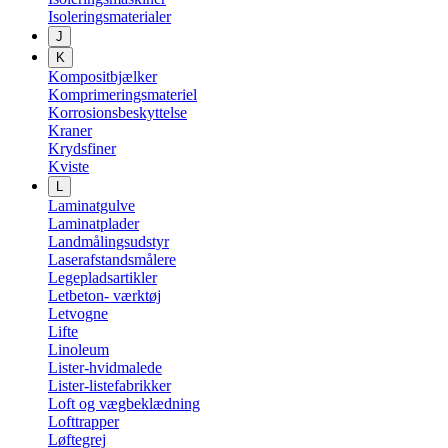
Isoleringsmaterialer
J
K
Kompositbjælker
Komprimeringsmateriel
Korrosionsbeskyttelse
Kraner
Krydsfiner
Kviste
L
Laminatgulve
Laminatplader
Landmålingsudstyr
Laserafstandsmålere
Legepladsartikler
Letbeton- værktøj
Letvogne
Lifte
Linoleum
Lister-hvidmalede
Lister-listefabrikker
Loft og vægbeklædning
Lofttrapper
Løftegrej