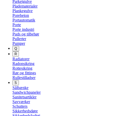
Parketgulve
Pladematerialer
Plankegulve
Porebeton
Portautomatik
Porte
Porte industri
Puds og tilbehør
Pullerter
Pumper
Q
R
Radiatorer
Radonsikring
Rottesikring
Rør og fittings
Rullestilladser
S
Sålbænke
Sandwichpaneler
Sanitetsartikler
Savværker
Schutters
Sikkerhedsdøre
Sikkerhedsfodtøj