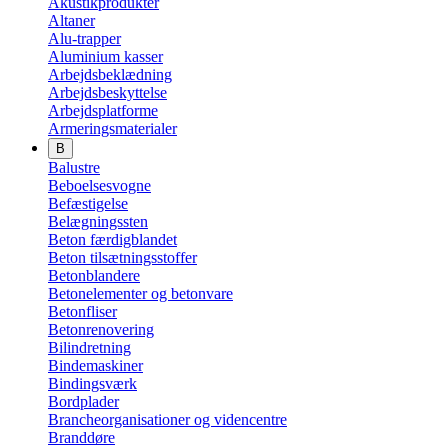
Akustikprodukter
Altaner
Alu-trapper
Aluminium kasser
Arbejdsbeklædning
Arbejdsbeskyttelse
Arbejdsplatforme
Armeringsmaterialer
B
Balustre
Beboelsesvogne
Befæstigelse
Belægningssten
Beton færdigblandet
Beton tilsætningsstoffer
Betonblandere
Betonelementer og betonvare
Betonfliser
Betonrenovering
Bilindretning
Bindemaskiner
Bindingsværk
Bordplader
Brancheorganisationer og videncentre
Branddøre