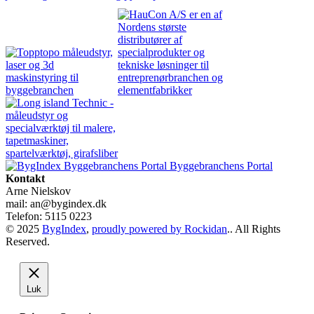
Byggebranchens Portal
Kontakt
Arne Nielskov
mail: an@bygindex.dk
Telefon: 5115 0223
© 2025
BygIndex
,
proudly powered by Rockidan
.. All Rights
Reserved.
Luk