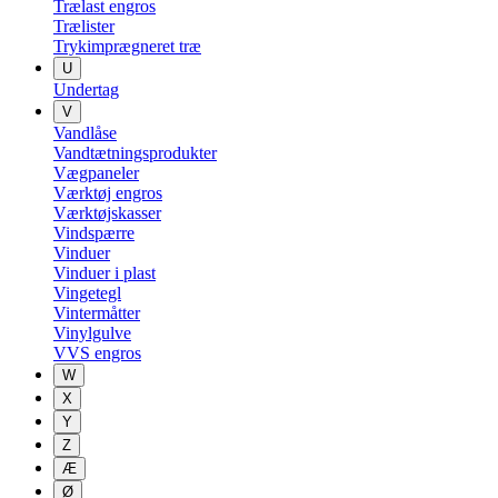
Trælast engros
Trælister
Trykimprægneret træ
U
Undertag
V
Vandlåse
Vandtætningsprodukter
Vægpaneler
Værktøj engros
Værktøjskasser
Vindspærre
Vinduer
Vinduer i plast
Vingetegl
Vintermåtter
Vinylgulve
VVS engros
W
X
Y
Z
Æ
Ø