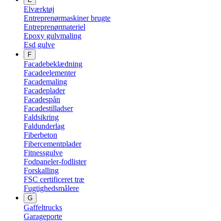
Elværktøj
Entreprenørmaskiner brugte
Entreprenørmateriel
Epoxy gulvmaling
Esd gulve
F
Facadebeklædning
Facadeelementer
Facademaling
Facadeplader
Facadespån
Facadestilladser
Faldsikring
Faldunderlag
Fiberbeton
Fibercementplader
Fitnessgulve
Fodpaneler-fodlister
Forskalling
FSC certificeret træ
Fugtighedsmålere
G
Gaffeltrucks
Garageporte