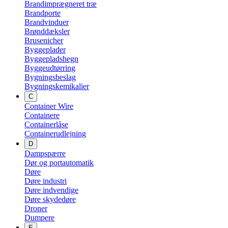
Brandimprægneret træ
Brandporte
Brandvinduer
Brønddæksler
Brusenicher
Byggeplader
Byggepladshegn
Byggeudtørring
Bygningsbeslag
Bygningskemikalier
C
Container Wire
Containere
Containerlåse
Containerudlejning
D
Dampspærre
Dør og portautomatik
Døre
Døre industri
Døre indvendige
Døre skydedøre
Droner
Dumpere
E