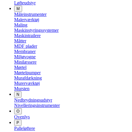
Løfteudstyr
M
Måleinstrumenter
Malerværktøj
Maling
Maskinstyringssystemer
Maskintrailere
Måtter
MDF plader
Membraner
Miljøvogne
Minilæssere
Mørtel
Mørtelpumper
Murafdækning
Murerværktøj
Mursten
N
Nedbrydningsudstyr
Nivelleringsinstrumenter
O
Ovenlys
P
Palleløftere