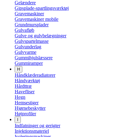
Gelændere
Gipsplade-spartlingsværktøj
Gravemaskiner
Gravemaskiner mobile
Grundmursplader
Gulvafløb
Gulve og gulvbelægninger
Gulvspartelmasse
Gulvunderlag
Gulvvarme
Gummihjulslæssere
Gummiramper
H
Håndklæderadiatorer
Håndværktøj
Hårdttræ
Havefliser
Hegn
Hemsestiger
Hjørnebeskytter
Højprofiler
I
Indfatninger og gerigter
Injektionsmateriel
Isoleringsmaskiner