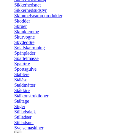
Sikkerhedsnet
Sikkerhedsudstyr
Skimmelsvamp produkter
Skodder
Skruer
Skunklemme
Skurvogne
Skydedøre
Solafskærmning
Spånplader
Spartelmasse
Spærtræ
Sportsgulve
Stablere
Stålåse
Staldmåtter
Ståldøre
Stålkonstruktioner
Ståltage
Stiger
Stilladsdæk
Stilladser
Stilladsnet
Svejsemaskiner