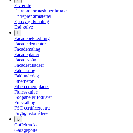
Elværktøj
Entreprenørmaskiner brugte
Entreprenørmateriel
Epoxy gulvmaling
Esd gulve
F
Facadebeklædning
Facadeelementer
Facademaling
Facadeplader
Facadespån
Facadestilladser
Faldsikring
Faldunderlag
Fiberbeton
Fibercementplader
Fitnessgulve
Fodpaneler-fodlister
Forskalling
FSC certificeret træ
Fugtighedsmålere
G
Gaffeltrucks
Garageporte