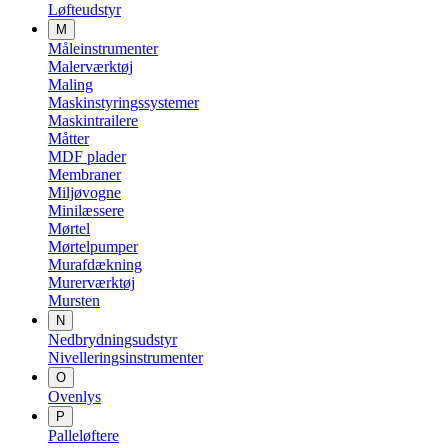
Løfteudstyr
M
Måleinstrumenter
Malerværktøj
Maling
Maskinstyringssystemer
Maskintrailere
Måtter
MDF plader
Membraner
Miljøvogne
Minilæssere
Mørtel
Mørtelpumper
Murafdækning
Murerværktøj
Mursten
N
Nedbrydningsudstyr
Nivelleringsinstrumenter
O
Ovenlys
P
Palleløftere