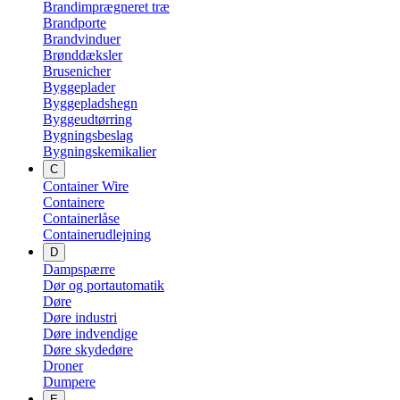
Brandimprægneret træ
Brandporte
Brandvinduer
Brønddæksler
Brusenicher
Byggeplader
Byggepladshegn
Byggeudtørring
Bygningsbeslag
Bygningskemikalier
C
Container Wire
Containere
Containerlåse
Containerudlejning
D
Dampspærre
Dør og portautomatik
Døre
Døre industri
Døre indvendige
Døre skydedøre
Droner
Dumpere
E