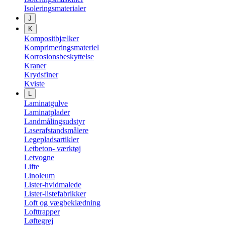
Isoleringsmaterialer
J
K
Kompositbjælker
Komprimeringsmateriel
Korrosionsbeskyttelse
Kraner
Krydsfiner
Kviste
L
Laminatgulve
Laminatplader
Landmålingsudstyr
Laserafstandsmålere
Legepladsartikler
Letbeton- værktøj
Letvogne
Lifte
Linoleum
Lister-hvidmalede
Lister-listefabrikker
Loft og vægbeklædning
Lofttrapper
Løftegrej