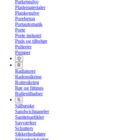
Parketgulve
Pladematerialer
Plankegulve
Porebeton
Portautomatik
Porte
Porte industri
Puds og tilbehør
Pullerter
Pumper
Q
R
Radiatorer
Radonsikring
Rottesikring
Rør og fittings
Rullestilladser
S
Sålbænke
Sandwichpaneler
Sanitetsartikler
Savværker
Schutters
Sikkerhedsdøre
Sikkerhedsfodtøj