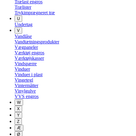
Trælast engros
Trælister
Trykimprægneret træ
U
Undertag
V
Vandlåse
Vandtætningsprodukter
Vægpaneler
Værktøj engros
Værktøjskasser
Vindspærre
Vinduer
Vinduer i plast
Vingetegl
Vintermåtter
Vinylgulve
VVS engros
W
X
Y
Z
Æ
Ø