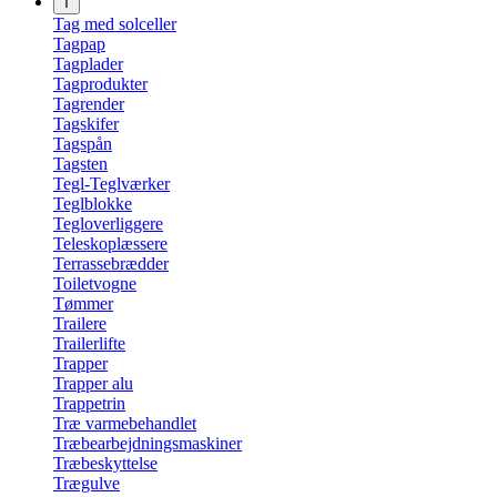
T
Tag med solceller
Tagpap
Tagplader
Tagprodukter
Tagrender
Tagskifer
Tagspån
Tagsten
Tegl-Teglværker
Teglblokke
Tegloverliggere
Teleskoplæssere
Terrassebrædder
Toiletvogne
Tømmer
Trailere
Trailerlifte
Trapper
Trapper alu
Trappetrin
Træ varmebehandlet
Træbearbejdningsmaskiner
Træbeskyttelse
Trægulve