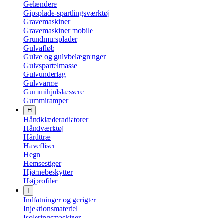
Gelændere
Gipsplade-spartlingsværktøj
Gravemaskiner
Gravemaskiner mobile
Grundmursplader
Gulvafløb
Gulve og gulvbelægninger
Gulvspartelmasse
Gulvunderlag
Gulvvarme
Gummihjulslæssere
Gummiramper
H
Håndklæderadiatorer
Håndværktøj
Hårdttræ
Havefliser
Hegn
Hemsestiger
Hjørnebeskytter
Højprofiler
I
Indfatninger og gerigter
Injektionsmateriel
Isoleringsmaskiner