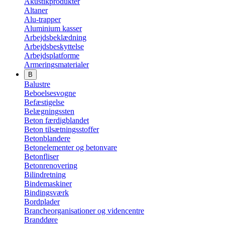
Akustikprodukter
Altaner
Alu-trapper
Aluminium kasser
Arbejdsbeklædning
Arbejdsbeskyttelse
Arbejdsplatforme
Armeringsmaterialer
B
Balustre
Beboelsesvogne
Befæstigelse
Belægningssten
Beton færdigblandet
Beton tilsætningsstoffer
Betonblandere
Betonelementer og betonvare
Betonfliser
Betonrenovering
Bilindretning
Bindemaskiner
Bindingsværk
Bordplader
Brancheorganisationer og videncentre
Branddøre