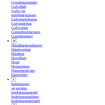
Grundmursplader
Gulvafløb
Gulve og
gulvbelægninger
Gulvspartelmasse
Gulvunderlag
Gulvvarme
Gummihjulslæssere
Gummiramper
H
Håndklæderadiatorer
Håndværktøj
Hårdttræ
Havefliser
Hegn
Hemsestiger
Hjørnebeskytter
Højprofiler
I
Indfatninger
og gerigter
Injektionsmateriel
Isoleringsmaskiner
Isoleringsmaterialer