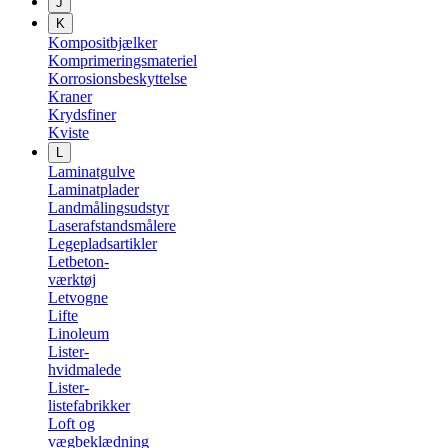
J
K
Kompositbjælker
Komprimeringsmateriel
Korrosionsbeskyttelse
Kraner
Krydsfiner
Kviste
L
Laminatgulve
Laminatplader
Landmålingsudstyr
Laserafstandsmålere
Legepladsartikler
Letbeton-
værktøj
Letvogne
Lifte
Linoleum
Lister-
hvidmalede
Lister-
listefabrikker
Loft og
vægbeklædning