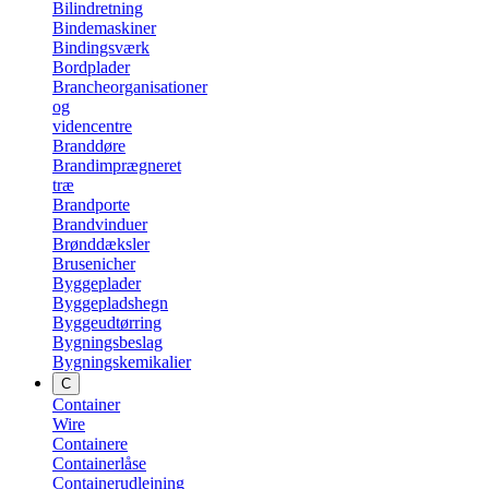
Bilindretning
Bindemaskiner
Bindingsværk
Bordplader
Brancheorganisationer
og
videncentre
Branddøre
Brandimprægneret
træ
Brandporte
Brandvinduer
Brønddæksler
Brusenicher
Byggeplader
Byggepladshegn
Byggeudtørring
Bygningsbeslag
Bygningskemikalier
C
Container
Wire
Containere
Containerlåse
Containerudlejning