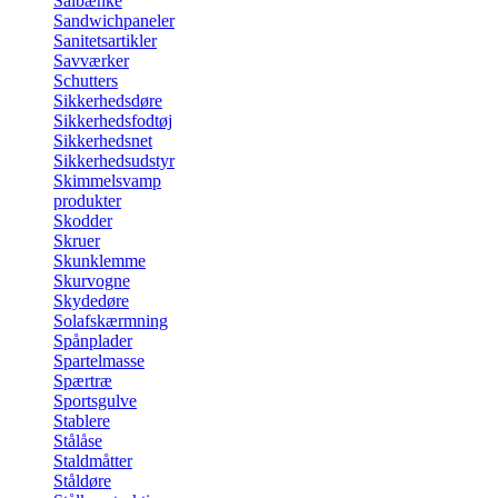
Sålbænke
Sandwichpaneler
Sanitetsartikler
Savværker
Schutters
Sikkerhedsdøre
Sikkerhedsfodtøj
Sikkerhedsnet
Sikkerhedsudstyr
Skimmelsvamp
produkter
Skodder
Skruer
Skunklemme
Skurvogne
Skydedøre
Solafskærmning
Spånplader
Spartelmasse
Spærtræ
Sportsgulve
Stablere
Stålåse
Staldmåtter
Ståldøre