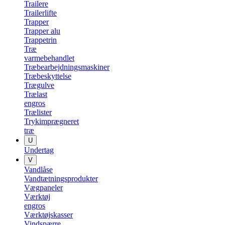
Trailere
Trailerlifte
Trapper
Trapper alu
Trappetrin
Træ
varmebehandlet
Træbearbejdningsmaskiner
Træbeskyttelse
Trægulve
Trælast
engros
Trælister
Trykimprægneret
træ
U
Undertag
V
Vandlåse
Vandtætningsprodukter
Vægpaneler
Værktøj
engros
Værktøjskasser
Vindspærre