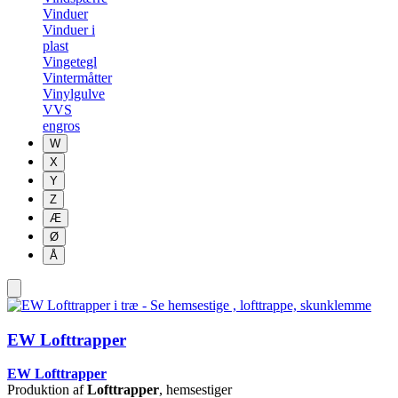
Vinduer
Vinduer i
plast
Vingetegl
Vintermåtter
Vinylgulve
VVS
engros
W
X
Y
Z
Æ
Ø
Å
EW Lofttrapper
EW Lofttrapper
Produktion af
Lofttrapper
, hemsestiger