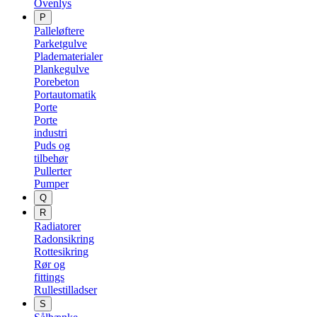
Ovenlys
P
Palleløftere
Parketgulve
Pladematerialer
Plankegulve
Porebeton
Portautomatik
Porte
Porte
industri
Puds og
tilbehør
Pullerter
Pumper
Q
R
Radiatorer
Radonsikring
Rottesikring
Rør og
fittings
Rullestilladser
S