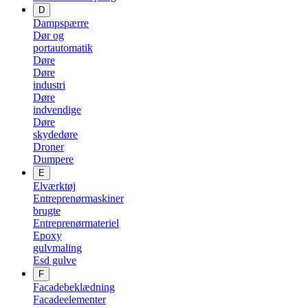
D
Dampspærre
Dør og
portautomatik
Døre
Døre
industri
Døre
indvendige
Døre
skydedøre
Droner
Dumpere
E
Elværktøj
Entreprenørmaskiner
brugte
Entreprenørmateriel
Epoxy
gulvmaling
Esd gulve
F
Facadebeklædning
Facadeelementer