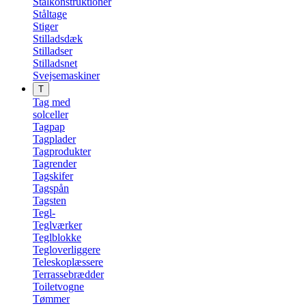
Stålkonstruktioner
Ståltage
Stiger
Stilladsdæk
Stilladser
Stilladsnet
Svejsemaskiner
T
Tag med
solceller
Tagpap
Tagplader
Tagprodukter
Tagrender
Tagskifer
Tagspån
Tagsten
Tegl-
Teglværker
Teglblokke
Tegloverliggere
Teleskoplæssere
Terrassebrædder
Toiletvogne
Tømmer