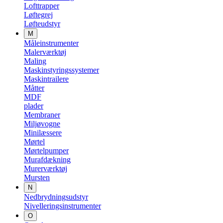
Lofttrapper
Løftegrej
Løfteudstyr
M
Måleinstrumenter
Malerværktøj
Maling
Maskinstyringssystemer
Maskintrailere
Måtter
MDF
plader
Membraner
Miljøvogne
Minilæssere
Mørtel
Mørtelpumper
Murafdækning
Murerværktøj
Mursten
N
Nedbrydningsudstyr
Nivelleringsinstrumenter
O