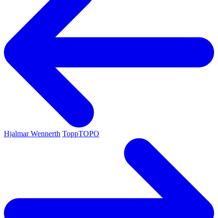
Hjalmar Wennerth
ToppTOPO