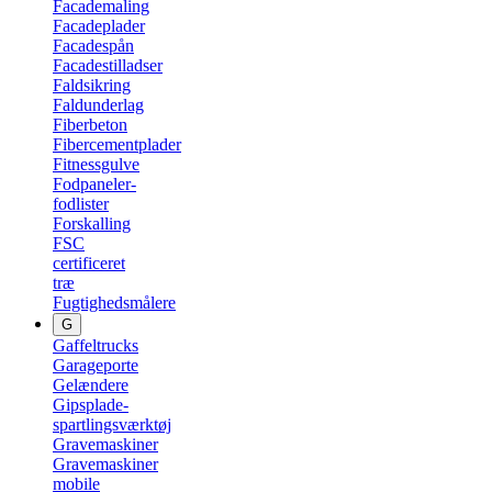
Facademaling
Facadeplader
Facadespån
Facadestilladser
Faldsikring
Faldunderlag
Fiberbeton
Fibercementplader
Fitnessgulve
Fodpaneler-
fodlister
Forskalling
FSC
certificeret
træ
Fugtighedsmålere
G
Gaffeltrucks
Garageporte
Gelændere
Gipsplade-
spartlingsværktøj
Gravemaskiner
Gravemaskiner
mobile