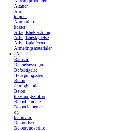
Akustikprodukter
Altaner
Alu-
trapper
Aluminium
kasser
Arbejdsbeklædning
Arbejdsbeskyttelse
Arbejdsplatforme
Armeringsmaterialer
B
Balustre
Beboelsesvogne
Befæstigelse
Belægningssten
Beton
færdigblandet
Beton
tilsætningsstoffer
Betonblandere
Betonelementer
og
betonvare
Betonfliser
Betonrenovering