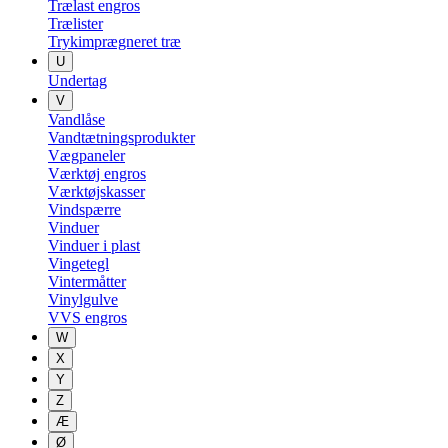
Trælast engros
Trælister
Trykimprægneret træ
U
Undertag
V
Vandlåse
Vandtætningsprodukter
Vægpaneler
Værktøj engros
Værktøjskasser
Vindspærre
Vinduer
Vinduer i plast
Vingetegl
Vintermåtter
Vinylgulve
VVS engros
W
X
Y
Z
Æ
Ø