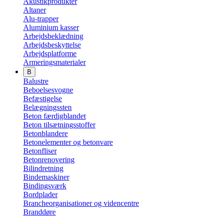
Akustikprodukter
Altaner
Alu-trapper
Aluminium kasser
Arbejdsbeklædning
Arbejdsbeskyttelse
Arbejdsplatforme
Armeringsmaterialer
B
Balustre
Beboelsesvogne
Befæstigelse
Belægningssten
Beton færdigblandet
Beton tilsætningsstoffer
Betonblandere
Betonelementer og betonvare
Betonfliser
Betonrenovering
Bilindretning
Bindemaskiner
Bindingsværk
Bordplader
Brancheorganisationer og videncentre
Branddøre