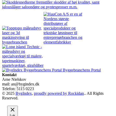
Byggebranchens Portal
Kontakt
Arne Nielskov
mail: an@bygindex.dk
Telefon: 5115 0223
© 2025
BygIndex
,
proudly powered by Rockidan
.. All Rights
Reserved.
Luk