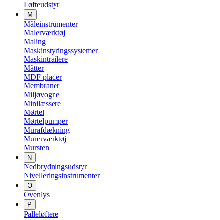
Løfteudstyr
M
Måleinstrumenter
Malerværktøj
Maling
Maskinstyringssystemer
Maskintrailere
Måtter
MDF plader
Membraner
Miljøvogne
Minilæssere
Mørtel
Mørtelpumper
Murafdækning
Murerværktøj
Mursten
N
Nedbrydningsudstyr
Nivelleringsinstrumenter
O
Ovenlys
P
Palleløftere