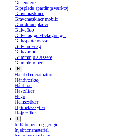
Gelændere
Gipsplade-spartlingsværktøj
Gravemaskiner
Gravemaskiner mobile
Grundmursplader
Gulvafløb
Gulve og gulvbelægninger
Gulvspartelmasse
Gulvunderlag
Gulvvarme
Gummihjulslæssere
Gummiramper
H
Håndklæderadiatorer
Håndværktøj
Hårdttræ
Havefliser
Hegn
Hemsestiger
Hjørnebeskytter
Højprofiler
I
Indfatninger og gerigter
Injektionsmateriel
Isoleringsmaskiner