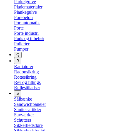
Parketgulve
Pladematerialer
Plankegulve
Porebeton
Portautomatik
Porte
Porte industri
Puds og tilbehør
Pullerter
Pumper
Q
R
Radiatorer
Radonsikring
Rottesikring
Rør og fittings
Rullestilladser
S
Sålbænke
Sandwichpaneler
Sanitetsartikler
Savværker
Schutters
Sikkerhedsdøre
Sikkerhedsfodtøj