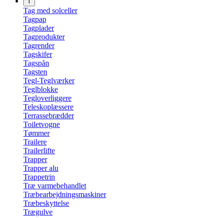
T
Tag med solceller
Tagpap
Tagplader
Tagprodukter
Tagrender
Tagskifer
Tagspån
Tagsten
Tegl-Teglværker
Teglblokke
Tegloverliggere
Teleskoplæssere
Terrassebrædder
Toiletvogne
Tømmer
Trailere
Trailerlifte
Trapper
Trapper alu
Trappetrin
Træ varmebehandlet
Træbearbejdningsmaskiner
Træbeskyttelse
Trægulve