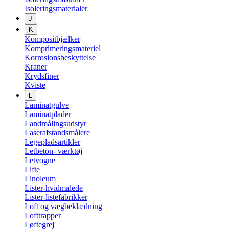
Isoleringsmaterialer
J
K
Kompositbjælker
Komprimeringsmateriel
Korrosionsbeskyttelse
Kraner
Krydsfiner
Kviste
L
Laminatgulve
Laminatplader
Landmålingsudstyr
Laserafstandsmålere
Legepladsartikler
Letbeton- værktøj
Letvogne
Lifte
Linoleum
Lister-hvidmalede
Lister-listefabrikker
Loft og vægbeklædning
Lofttrapper
Løftegrej