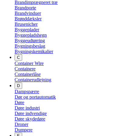
Brandimprægneret træ
Brandporte
Brandvinduer
Brønddæksler
Brusenicher
Byggeplader
Byggepladshegn
Byggeudtørring
Bygningsbeslag
Bygningskemikalier
C
Container Wire
Containere
Containerlåse
Containerudlejning
D
Dampspærre
Dør og portautomatik
Døre
Døre industri
Døre indvendige
Døre skydedøre
Droner
Dumpere
E