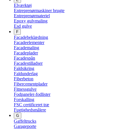
Elværktøj
Entreprenørmaskiner brugte
Entreprenørmateriel
Epoxy gulvmaling
Esd gulve
F
Facadebeklædning
Facadeelementer
Facademaling
Facadeplader
Facadespån
Facadestilladser
Faldsikring
Faldunderlag
Fiberbeton
Fibercementplader
Fitnessgulve
Fodpaneler-fodlister
Forskalling
FSC certificeret træ
Fugtighedsmålere
G
Gaffeltrucks
Garageporte