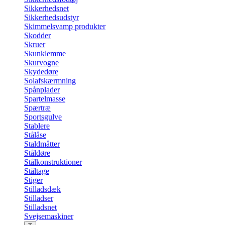
Sikkerhedsnet
Sikkerhedsudstyr
Skimmelsvamp produkter
Skodder
Skruer
Skunklemme
Skurvogne
Skydedøre
Solafskærmning
Spånplader
Spartelmasse
Spærtræ
Sportsgulve
Stablere
Stålåse
Staldmåtter
Ståldøre
Stålkonstruktioner
Ståltage
Stiger
Stilladsdæk
Stilladser
Stilladsnet
Svejsemaskiner