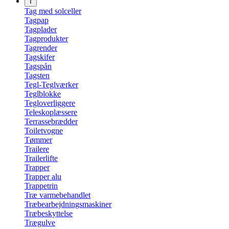
T
Tag med solceller
Tagpap
Tagplader
Tagprodukter
Tagrender
Tagskifer
Tagspån
Tagsten
Tegl-Teglværker
Teglblokke
Tegloverliggere
Teleskoplæssere
Terrassebrædder
Toiletvogne
Tømmer
Trailere
Trailerlifte
Trapper
Trapper alu
Trappetrin
Træ varmebehandlet
Træbearbejdningsmaskiner
Træbeskyttelse
Trægulve