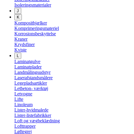
Isoleringsmaterialer
J
K
Kompositbjælker
Komprimeringsmateriel
Korrosionsbeskyttelse
Kraner
Krydsfiner
Kviste
L
Laminatgulve
Laminatplader
Landmålingsudstyr
Laserafstandsmålere
Legepladsartikler
Letbeton- værktøj
Letvogne
Lifte
Linoleum
Lister-hvidmalede
Lister-listefabrikker
Loft og vægbeklædning
Lofttrapper
Løftegrej