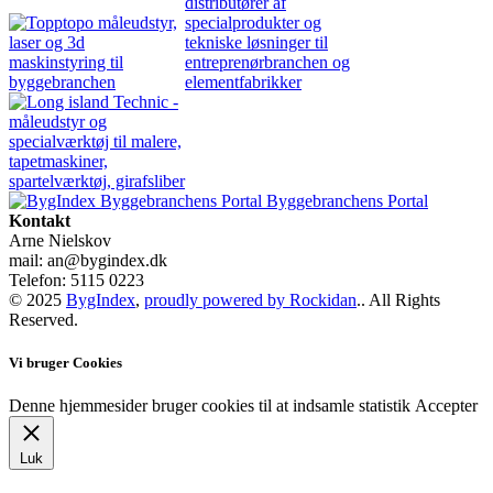
Byggebranchens Portal
Kontakt
Arne Nielskov
mail: an@bygindex.dk
Telefon: 5115 0223
© 2025
BygIndex
,
proudly powered by Rockidan
.. All Rights
Reserved.
Vi bruger Cookies
Denne hjemmesider bruger cookies til at indsamle statistik
Accepter
Luk