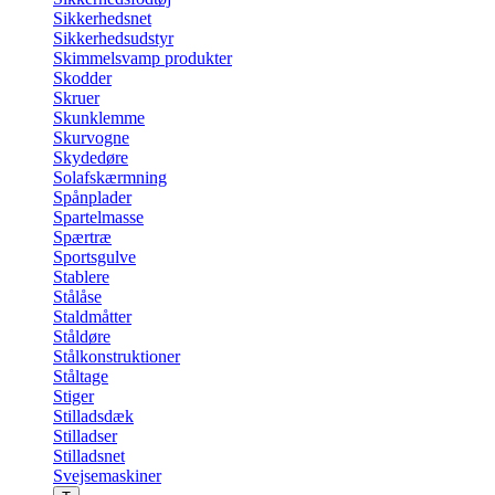
Sikkerhedsnet
Sikkerhedsudstyr
Skimmelsvamp produkter
Skodder
Skruer
Skunklemme
Skurvogne
Skydedøre
Solafskærmning
Spånplader
Spartelmasse
Spærtræ
Sportsgulve
Stablere
Stålåse
Staldmåtter
Ståldøre
Stålkonstruktioner
Ståltage
Stiger
Stilladsdæk
Stilladser
Stilladsnet
Svejsemaskiner