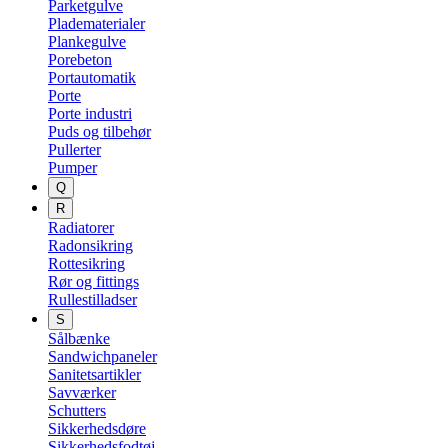
Parketgulve
Pladematerialer
Plankegulve
Porebeton
Portautomatik
Porte
Porte industri
Puds og tilbehør
Pullerter
Pumper
Q
R
Radiatorer
Radonsikring
Rottesikring
Rør og fittings
Rullestilladser
S
Sålbænke
Sandwichpaneler
Sanitetsartikler
Savværker
Schutters
Sikkerhedsdøre
Sikkerhedsfodtøj