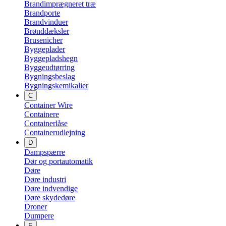
Brandimprægneret træ
Brandporte
Brandvinduer
Brønddæksler
Brusenicher
Byggeplader
Byggepladshegn
Byggeudtørring
Bygningsbeslag
Bygningskemikalier
C
Container Wire
Containere
Containerlåse
Containerudlejning
D
Dampspærre
Dør og portautomatik
Døre
Døre industri
Døre indvendige
Døre skydedøre
Droner
Dumpere
E