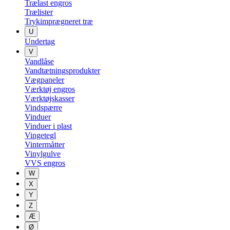
Trælast engros
Trælister
Trykimprægneret træ
U
Undertag
V
Vandlåse
Vandtætningsprodukter
Vægpaneler
Værktøj engros
Værktøjskasser
Vindspærre
Vinduer
Vinduer i plast
Vingetegl
Vintermåtter
Vinylgulve
VVS engros
W
X
Y
Z
Æ
Ø