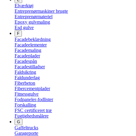
Elværktøj
Entreprenørmaskiner brugte
Entreprenørmateriel
Epoxy gulvmaling
Esd gulve
F
Facadebeklædning
Facadeelementer
Facademaling
Facadeplader
Facadespån
Facadestilladser
Faldsikring
Faldunderlag
Fiberbeton
Fibercementplader
Fitnessgulve
Fodpaneler-fodlister
Forskalling
FSC certificeret træ
Fugtighedsmålere
G
Gaffeltrucks
Garageporte