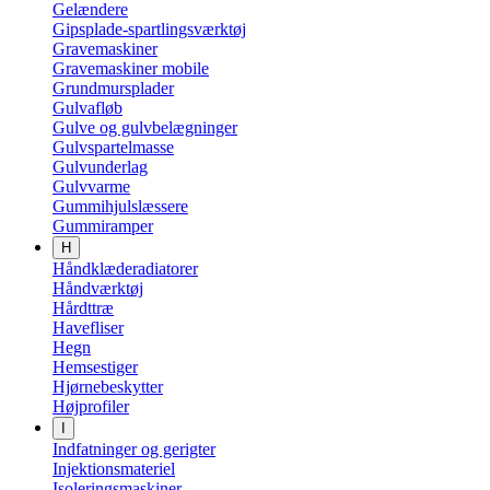
Gelændere
Gipsplade-spartlingsværktøj
Gravemaskiner
Gravemaskiner mobile
Grundmursplader
Gulvafløb
Gulve og gulvbelægninger
Gulvspartelmasse
Gulvunderlag
Gulvvarme
Gummihjulslæssere
Gummiramper
H
Håndklæderadiatorer
Håndværktøj
Hårdttræ
Havefliser
Hegn
Hemsestiger
Hjørnebeskytter
Højprofiler
I
Indfatninger og gerigter
Injektionsmateriel
Isoleringsmaskiner