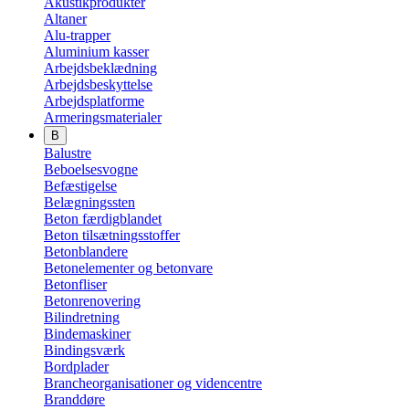
Akustikprodukter
Altaner
Alu-trapper
Aluminium kasser
Arbejdsbeklædning
Arbejdsbeskyttelse
Arbejdsplatforme
Armeringsmaterialer
B
Balustre
Beboelsesvogne
Befæstigelse
Belægningssten
Beton færdigblandet
Beton tilsætningsstoffer
Betonblandere
Betonelementer og betonvare
Betonfliser
Betonrenovering
Bilindretning
Bindemaskiner
Bindingsværk
Bordplader
Brancheorganisationer og videncentre
Branddøre