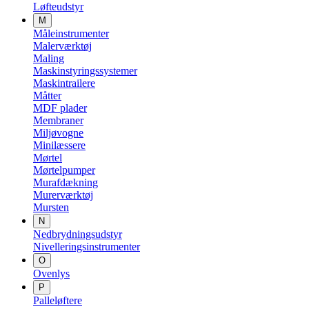
Løfteudstyr
M
Måleinstrumenter
Malerværktøj
Maling
Maskinstyringssystemer
Maskintrailere
Måtter
MDF plader
Membraner
Miljøvogne
Minilæssere
Mørtel
Mørtelpumper
Murafdækning
Murerværktøj
Mursten
N
Nedbrydningsudstyr
Nivelleringsinstrumenter
O
Ovenlys
P
Palleløftere