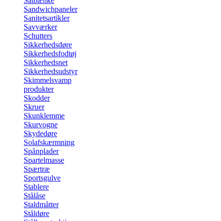
Sålbænke
Sandwichpaneler
Sanitetsartikler
Savværker
Schutters
Sikkerhedsdøre
Sikkerhedsfodtøj
Sikkerhedsnet
Sikkerhedsudstyr
Skimmelsvamp
produkter
Skodder
Skruer
Skunklemme
Skurvogne
Skydedøre
Solafskærmning
Spånplader
Spartelmasse
Spærtræ
Sportsgulve
Stablere
Stålåse
Staldmåtter
Ståldøre