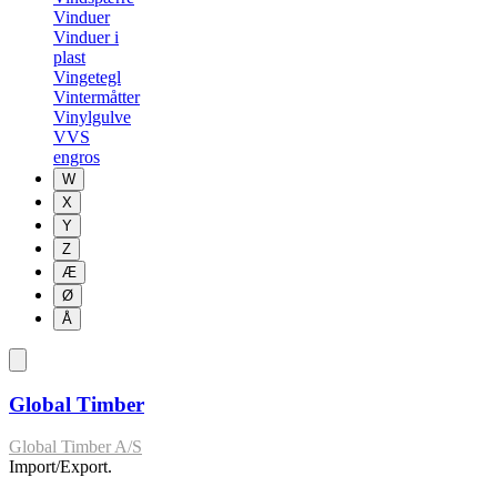
Vinduer
Vinduer i
plast
Vingetegl
Vintermåtter
Vinylgulve
VVS
engros
W
X
Y
Z
Æ
Ø
Å
Global Timber
Global Timber A/S
Import/Export.