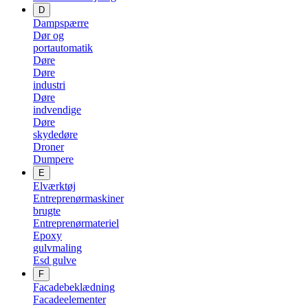
D
Dampspærre
Dør og
portautomatik
Døre
Døre
industri
Døre
indvendige
Døre
skydedøre
Droner
Dumpere
E
Elværktøj
Entreprenørmaskiner
brugte
Entreprenørmateriel
Epoxy
gulvmaling
Esd gulve
F
Facadebeklædning
Facadeelementer