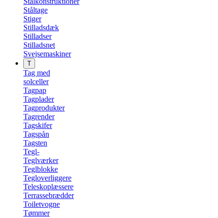
Stålkonstruktioner
Ståltage
Stiger
Stilladsdæk
Stilladser
Stilladsnet
Svejsemaskiner
T
Tag med
solceller
Tagpap
Tagplader
Tagprodukter
Tagrender
Tagskifer
Tagspån
Tagsten
Tegl-
Teglværker
Teglblokke
Tegloverliggere
Teleskoplæssere
Terrassebrædder
Toiletvogne
Tømmer