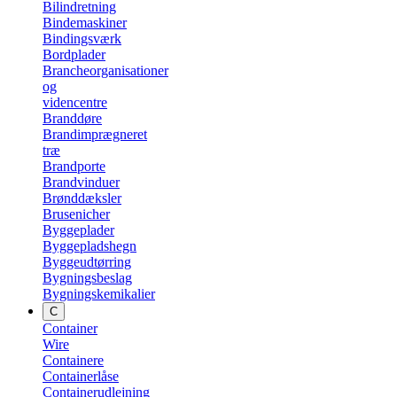
Bilindretning
Bindemaskiner
Bindingsværk
Bordplader
Brancheorganisationer
og
videncentre
Branddøre
Brandimprægneret
træ
Brandporte
Brandvinduer
Brønddæksler
Brusenicher
Byggeplader
Byggepladshegn
Byggeudtørring
Bygningsbeslag
Bygningskemikalier
C
Container
Wire
Containere
Containerlåse
Containerudlejning