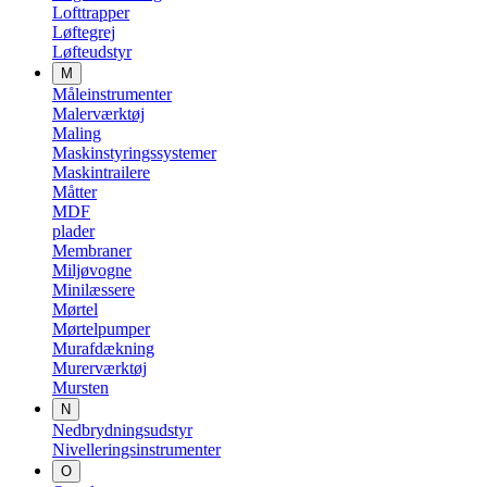
Lofttrapper
Løftegrej
Løfteudstyr
M
Måleinstrumenter
Malerværktøj
Maling
Maskinstyringssystemer
Maskintrailere
Måtter
MDF
plader
Membraner
Miljøvogne
Minilæssere
Mørtel
Mørtelpumper
Murafdækning
Murerværktøj
Mursten
N
Nedbrydningsudstyr
Nivelleringsinstrumenter
O