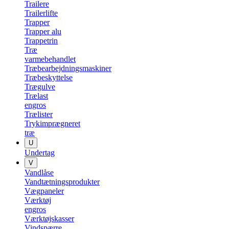
Trailere
Trailerlifte
Trapper
Trapper alu
Trappetrin
Træ
varmebehandlet
Træbearbejdningsmaskiner
Træbeskyttelse
Trægulve
Trælast
engros
Trælister
Trykimprægneret
træ
U
Undertag
V
Vandlåse
Vandtætningsprodukter
Vægpaneler
Værktøj
engros
Værktøjskasser
Vindspærre