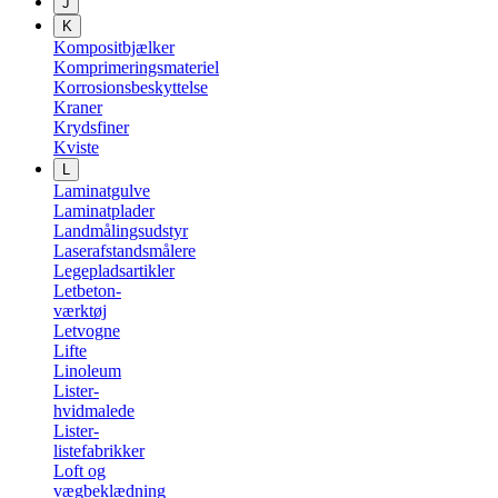
J
K
Kompositbjælker
Komprimeringsmateriel
Korrosionsbeskyttelse
Kraner
Krydsfiner
Kviste
L
Laminatgulve
Laminatplader
Landmålingsudstyr
Laserafstandsmålere
Legepladsartikler
Letbeton-
værktøj
Letvogne
Lifte
Linoleum
Lister-
hvidmalede
Lister-
listefabrikker
Loft og
vægbeklædning