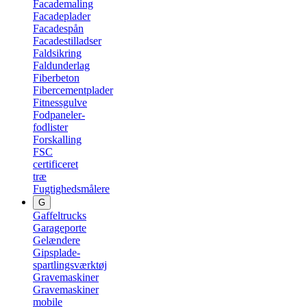
Facademaling
Facadeplader
Facadespån
Facadestilladser
Faldsikring
Faldunderlag
Fiberbeton
Fibercementplader
Fitnessgulve
Fodpaneler-
fodlister
Forskalling
FSC
certificeret
træ
Fugtighedsmålere
G
Gaffeltrucks
Garageporte
Gelændere
Gipsplade-
spartlingsværktøj
Gravemaskiner
Gravemaskiner
mobile