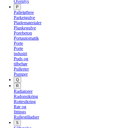
Ovenlys
P
Palleløftere
Parketgulve
Pladematerialer
Plankegulve
Porebeton
Portautomatik
Porte
Porte
industri
Puds og
tilbehør
Pullerter
Pumper
Q
R
Radiatorer
Radonsikring
Rottesikring
Rør og
fittings
Rullestilladser
S