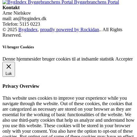
Byggebranchens Portal
Kontakt
Arne Nielskov
mail: an@bygindex.dk
Telefon: 5115 0223
© 2025
BygIndex
,
proudly powered by Rockidan
.. All Rights
Reserved.
Vi bruger Cookies
Denne hjemmesider bruger cookies til at indsamle statistik
Accepter
Luk
Privacy Overview
This website uses cookies to improve your experience while you
navigate through the website. Out of these cookies, the cookies that
are categorized as necessary are stored on your browser as they are
essential for the working of basic functionalities of the website. We
also use third-party cookies that help us analyze and understand how
you use this website. These cookies will be stored in your browser
only with your consent. You also have the option to opt-out of these
cookies. But opting out of some of these cookies may have an effect