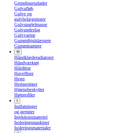
Grundmursplader
Gulvafløb
Gulve og
gulvbelægninger
Gulvspartelmasse
Gulvunderlag
Gulvvarme
Gummihjulslæssere
Gummiramper
H
Håndklæderadiatorer
Håndværktøj
Hårdttræ
Havefliser
Hegn
Hemsestiger
Hjørnebeskytter
Højprofiler
I
Indfatninger
og gerigter
Injektionsmateriel
Isoleringsmaskiner
Isoleringsmaterialer