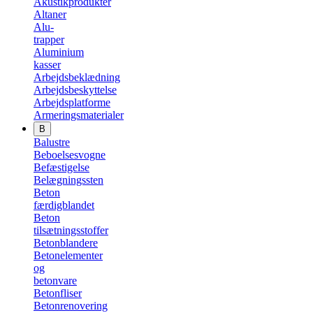
Akustikprodukter
Altaner
Alu-
trapper
Aluminium
kasser
Arbejdsbeklædning
Arbejdsbeskyttelse
Arbejdsplatforme
Armeringsmaterialer
B
Balustre
Beboelsesvogne
Befæstigelse
Belægningssten
Beton
færdigblandet
Beton
tilsætningsstoffer
Betonblandere
Betonelementer
og
betonvare
Betonfliser
Betonrenovering