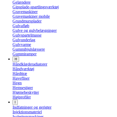
Gelændere
Gipsplade-spartlingsværktøj
Gravemaskiner
Gravemaskiner mobile
Grundmursplader
Gulvafløb
Gulve og gulvbelægninger
Gulvspartelmasse
Gulvunderlag
Gulvvarme
Gummihjulslæssere
Gummiramper
H
Håndklæderadiatorer
Håndværktøj
Hårdttræ
Havefliser
Hegn
Hemsestiger
Hjørnebeskytter
Højprofiler
I
Indfatninger og gerigter
Injektionsmateriel
Isoleringsmaskiner