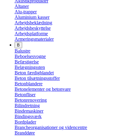
Akustikprodukter
Altaner
Alu-trapper
Aluminium kasser
Arbejdsbeklædning
Arbejdsbeskyttelse
Arbejdsplatforme
Armeringsmaterialer
B
Balustre
Beboelsesvogne
Befæstigelse
Belægningssten
Beton færdigblandet
Beton tilsætningsstoffer
Betonblandere
Betonelementer og betonvare
Betonfliser
Betonrenovering
Bilindretning
Bindemaskiner
Bindingsværk
Bordplader
Brancheorganisationer og videncentre
Branddøre