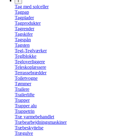
T
Tag med solceller
Tagpap
Tagplader
Tagprodukter
Tagrender
Tagskifer
Tagspån
Tagsten
Tegl-Teglværker
Teglblokke
Tegloverliggere
Teleskoplæssere
Terrassebrædder
Toiletvogne
Tømmer
Trailere
Trailerlifte
Trapper
Trapper alu
Trappetrin
Træ varmebehandlet
Træbearbejdningsmaskiner
Træbeskyttelse
Trægulve