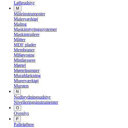
Løfteudstyr
M
Måleinstrumenter
Malerværktøj
Maling
Maskinstyringssystemer
Maskintrailere
Måtter
MDF plader
Membraner
Miljøvogne
Minilæssere
Mørtel
Mørtelpumper
Murafdækning
Murerværktøj
Mursten
N
Nedbrydningsudstyr
Nivelleringsinstrumenter
O
Ovenlys
P
Palleløftere