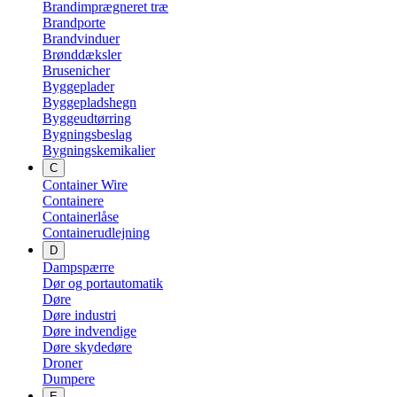
Brandimprægneret træ
Brandporte
Brandvinduer
Brønddæksler
Brusenicher
Byggeplader
Byggepladshegn
Byggeudtørring
Bygningsbeslag
Bygningskemikalier
C
Container Wire
Containere
Containerlåse
Containerudlejning
D
Dampspærre
Dør og portautomatik
Døre
Døre industri
Døre indvendige
Døre skydedøre
Droner
Dumpere
E