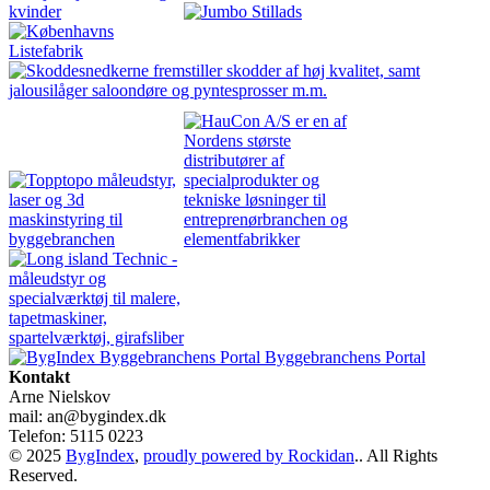
Byggebranchens Portal
Kontakt
Arne Nielskov
mail: an@bygindex.dk
Telefon: 5115 0223
© 2025
BygIndex
,
proudly powered by Rockidan
.. All Rights
Reserved.