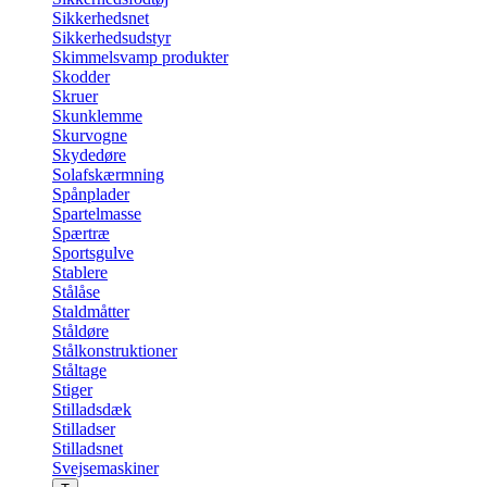
Sikkerhedsnet
Sikkerhedsudstyr
Skimmelsvamp produkter
Skodder
Skruer
Skunklemme
Skurvogne
Skydedøre
Solafskærmning
Spånplader
Spartelmasse
Spærtræ
Sportsgulve
Stablere
Stålåse
Staldmåtter
Ståldøre
Stålkonstruktioner
Ståltage
Stiger
Stilladsdæk
Stilladser
Stilladsnet
Svejsemaskiner