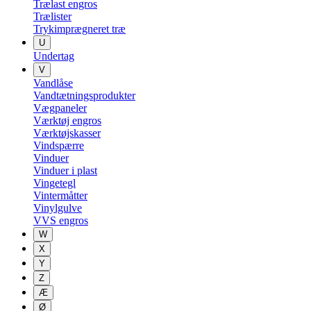
Trælast engros
Trælister
Trykimprægneret træ
U
Undertag
V
Vandlåse
Vandtætningsprodukter
Vægpaneler
Værktøj engros
Værktøjskasser
Vindspærre
Vinduer
Vinduer i plast
Vingetegl
Vintermåtter
Vinylgulve
VVS engros
W
X
Y
Z
Æ
Ø