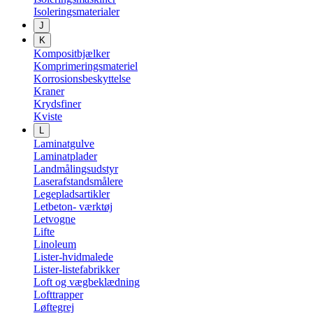
Isoleringsmaterialer
J
K
Kompositbjælker
Komprimeringsmateriel
Korrosionsbeskyttelse
Kraner
Krydsfiner
Kviste
L
Laminatgulve
Laminatplader
Landmålingsudstyr
Laserafstandsmålere
Legepladsartikler
Letbeton- værktøj
Letvogne
Lifte
Linoleum
Lister-hvidmalede
Lister-listefabrikker
Loft og vægbeklædning
Lofttrapper
Løftegrej