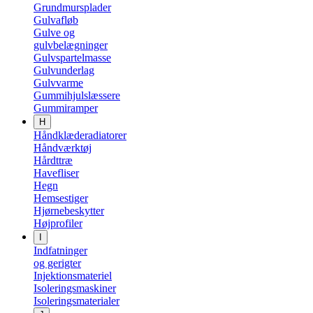
Grundmursplader
Gulvafløb
Gulve og
gulvbelægninger
Gulvspartelmasse
Gulvunderlag
Gulvvarme
Gummihjulslæssere
Gummiramper
H
Håndklæderadiatorer
Håndværktøj
Hårdttræ
Havefliser
Hegn
Hemsestiger
Hjørnebeskytter
Højprofiler
I
Indfatninger
og gerigter
Injektionsmateriel
Isoleringsmaskiner
Isoleringsmaterialer