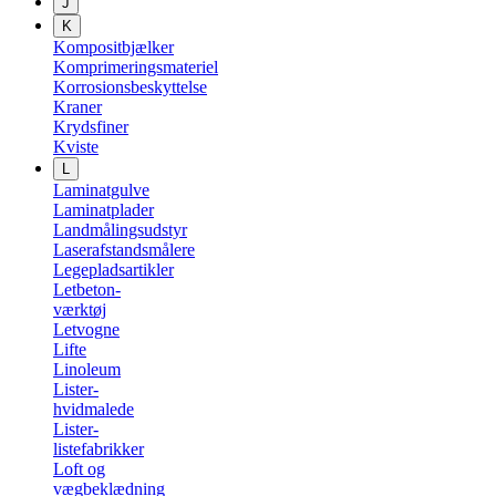
J
K
Kompositbjælker
Komprimeringsmateriel
Korrosionsbeskyttelse
Kraner
Krydsfiner
Kviste
L
Laminatgulve
Laminatplader
Landmålingsudstyr
Laserafstandsmålere
Legepladsartikler
Letbeton-
værktøj
Letvogne
Lifte
Linoleum
Lister-
hvidmalede
Lister-
listefabrikker
Loft og
vægbeklædning