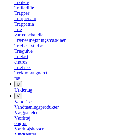
Trailere
Trailerlifte
Trapper
Trapper alu
Trappetrin
Træ
varmebehandlet
Træbearbejdningsmaskiner
Træbeskyttelse
Trægulve
Trælast
engros
Trælister
Trykimprægneret
træ
U
Undertag
V
Vandlåse
Vandtætningsprodukter
Vægpaneler
Værktøj
engros
Værktøjskasser
Vindspærre