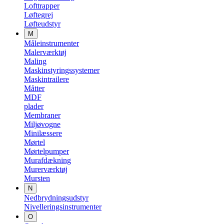
Lofttrapper
Løftegrej
Løfteudstyr
M
Måleinstrumenter
Malerværktøj
Maling
Maskinstyringssystemer
Maskintrailere
Måtter
MDF
plader
Membraner
Miljøvogne
Minilæssere
Mørtel
Mørtelpumper
Murafdækning
Murerværktøj
Mursten
N
Nedbrydningsudstyr
Nivelleringsinstrumenter
O