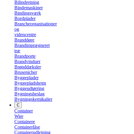
Bilindretning
Bindemaskiner
Bindingsværk
Bordplader
Brancheorganisationer
og
videncentre
Branddøre
Brandimprægneret
træ
Brandporte
Brandvinduer
Brønddæksler
Brusenicher
Byggeplader
Byggepladshegn
Byggeudtørring
Bygningsbeslag
Bygningskemikalier
C
Container
Wire
Containere
Containerlåse
Containerudlejning