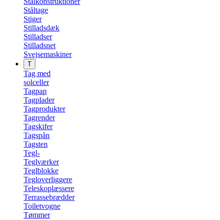
Stålkonstruktioner
Ståltage
Stiger
Stilladsdæk
Stilladser
Stilladsnet
Svejsemaskiner
T
Tag med
solceller
Tagpap
Tagplader
Tagprodukter
Tagrender
Tagskifer
Tagspån
Tagsten
Tegl-
Teglværker
Teglblokke
Tegloverliggere
Teleskoplæssere
Terrassebrædder
Toiletvogne
Tømmer