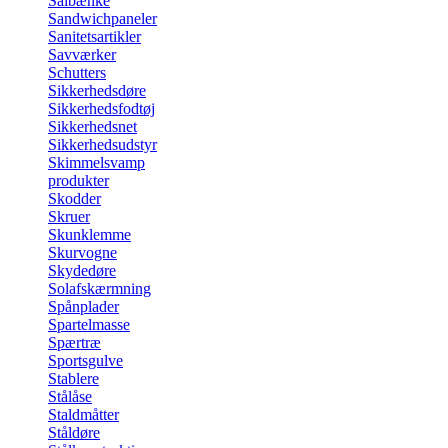
Sålbænke
Sandwichpaneler
Sanitetsartikler
Savværker
Schutters
Sikkerhedsdøre
Sikkerhedsfodtøj
Sikkerhedsnet
Sikkerhedsudstyr
Skimmelsvamp
produkter
Skodder
Skruer
Skunklemme
Skurvogne
Skydedøre
Solafskærmning
Spånplader
Spartelmasse
Spærtræ
Sportsgulve
Stablere
Stålåse
Staldmåtter
Ståldøre