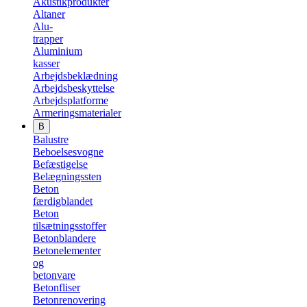
Akustikprodukter
Altaner
Alu-
trapper
Aluminium
kasser
Arbejdsbeklædning
Arbejdsbeskyttelse
Arbejdsplatforme
Armeringsmaterialer
B
Balustre
Beboelsesvogne
Befæstigelse
Belægningssten
Beton
færdigblandet
Beton
tilsætningsstoffer
Betonblandere
Betonelementer
og
betonvare
Betonfliser
Betonrenovering