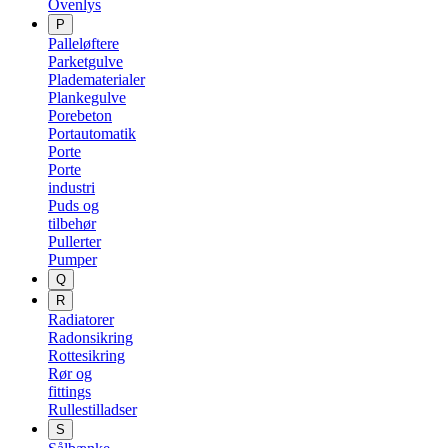
Ovenlys
P
Palleløftere
Parketgulve
Pladematerialer
Plankegulve
Porebeton
Portautomatik
Porte
Porte
industri
Puds og
tilbehør
Pullerter
Pumper
Q
R
Radiatorer
Radonsikring
Rottesikring
Rør og
fittings
Rullestilladser
S