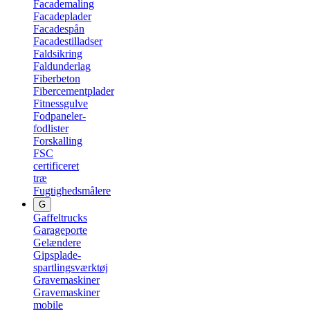
Facademaling
Facadeplader
Facadespån
Facadestilladser
Faldsikring
Faldunderlag
Fiberbeton
Fibercementplader
Fitnessgulve
Fodpaneler-
fodlister
Forskalling
FSC
certificeret
træ
Fugtighedsmålere
G
Gaffeltrucks
Garageporte
Gelændere
Gipsplade-
spartlingsværktøj
Gravemaskiner
Gravemaskiner
mobile