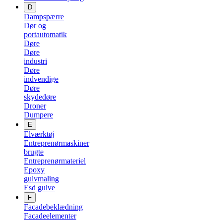
D
Dampspærre
Dør og
portautomatik
Døre
Døre
industri
Døre
indvendige
Døre
skydedøre
Droner
Dumpere
E
Elværktøj
Entreprenørmaskiner
brugte
Entreprenørmateriel
Epoxy
gulvmaling
Esd gulve
F
Facadebeklædning
Facadeelementer