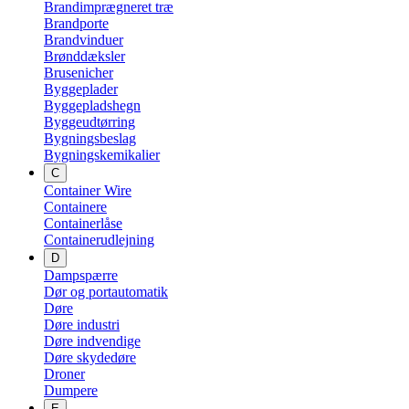
Brandimprægneret træ
Brandporte
Brandvinduer
Brønddæksler
Brusenicher
Byggeplader
Byggepladshegn
Byggeudtørring
Bygningsbeslag
Bygningskemikalier
C
Container Wire
Containere
Containerlåse
Containerudlejning
D
Dampspærre
Dør og portautomatik
Døre
Døre industri
Døre indvendige
Døre skydedøre
Droner
Dumpere
E