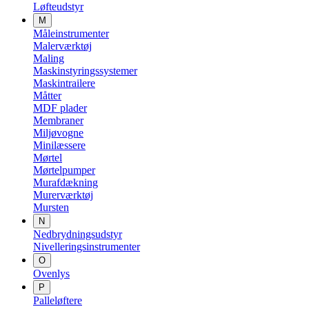
Løfteudstyr
M
Måleinstrumenter
Malerværktøj
Maling
Maskinstyringssystemer
Maskintrailere
Måtter
MDF plader
Membraner
Miljøvogne
Minilæssere
Mørtel
Mørtelpumper
Murafdækning
Murerværktøj
Mursten
N
Nedbrydningsudstyr
Nivelleringsinstrumenter
O
Ovenlys
P
Palleløftere