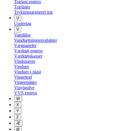
Trælast engros
Trælister
Trykimprægneret træ
U
Undertag
V
Vandlåse
Vandtætningsprodukter
Vægpaneler
Værktøj engros
Værktøjskasser
Vindspærre
Vinduer
Vinduer i plast
Vingetegl
Vintermåtter
Vinylgulve
VVS engros
W
X
Y
Z
Æ
Ø