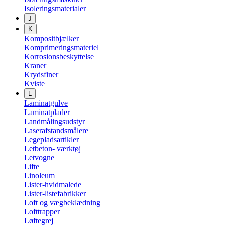
Isoleringsmaterialer
J
K
Kompositbjælker
Komprimeringsmateriel
Korrosionsbeskyttelse
Kraner
Krydsfiner
Kviste
L
Laminatgulve
Laminatplader
Landmålingsudstyr
Laserafstandsmålere
Legepladsartikler
Letbeton- værktøj
Letvogne
Lifte
Linoleum
Lister-hvidmalede
Lister-listefabrikker
Loft og vægbeklædning
Lofttrapper
Løftegrej