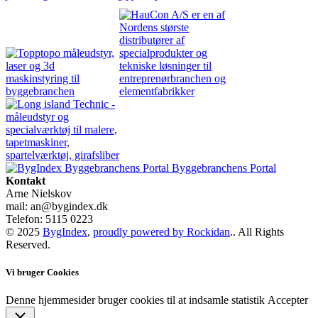
Byggebranchens Portal
Kontakt
Arne Nielskov
mail: an@bygindex.dk
Telefon: 5115 0223
© 2025
BygIndex
,
proudly powered by Rockidan
.. All Rights
Reserved.
Vi bruger Cookies
Denne hjemmesider bruger cookies til at indsamle statistik
Accepter