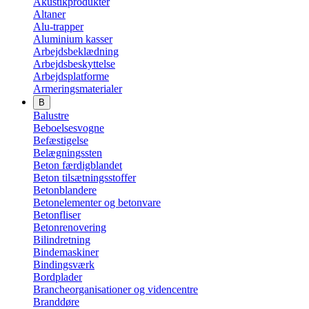
Akustikprodukter
Altaner
Alu-trapper
Aluminium kasser
Arbejdsbeklædning
Arbejdsbeskyttelse
Arbejdsplatforme
Armeringsmaterialer
B
Balustre
Beboelsesvogne
Befæstigelse
Belægningssten
Beton færdigblandet
Beton tilsætningsstoffer
Betonblandere
Betonelementer og betonvare
Betonfliser
Betonrenovering
Bilindretning
Bindemaskiner
Bindingsværk
Bordplader
Brancheorganisationer og videncentre
Branddøre