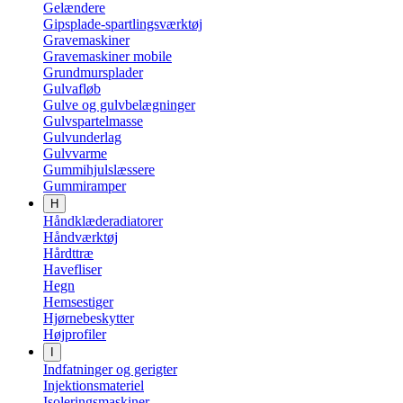
Gelændere
Gipsplade-spartlingsværktøj
Gravemaskiner
Gravemaskiner mobile
Grundmursplader
Gulvafløb
Gulve og gulvbelægninger
Gulvspartelmasse
Gulvunderlag
Gulvvarme
Gummihjulslæssere
Gummiramper
H
Håndklæderadiatorer
Håndværktøj
Hårdttræ
Havefliser
Hegn
Hemsestiger
Hjørnebeskytter
Højprofiler
I
Indfatninger og gerigter
Injektionsmateriel
Isoleringsmaskiner