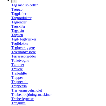
T
Tag med solceller
Tagpap
Tagplader
Tagprodukter
Tagrender
Tagskifer
Tagspån
Tagsten
Tegl-Teglværker
Teglblokke
Tegloverliggere
Teleskoplæssere
Terrassebrædder
Toiletvogne
Tømmer
Trailere
Trailerlifte
Trapper
Trapper alu
Trappetrin
Træ varmebehandlet
Træbearbejdningsmaskiner
Træbeskyttelse
Trægulve