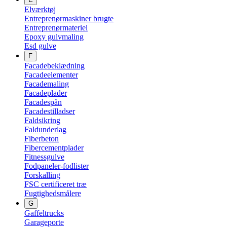
Elværktøj
Entreprenørmaskiner brugte
Entreprenørmateriel
Epoxy gulvmaling
Esd gulve
F
Facadebeklædning
Facadeelementer
Facademaling
Facadeplader
Facadespån
Facadestilladser
Faldsikring
Faldunderlag
Fiberbeton
Fibercementplader
Fitnessgulve
Fodpaneler-fodlister
Forskalling
FSC certificeret træ
Fugtighedsmålere
G
Gaffeltrucks
Garageporte