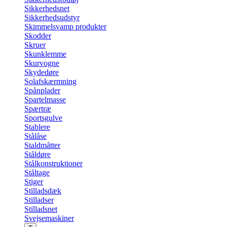
Sikkerhedsnet
Sikkerhedsudstyr
Skimmelsvamp produkter
Skodder
Skruer
Skunklemme
Skurvogne
Skydedøre
Solafskærmning
Spånplader
Spartelmasse
Spærtræ
Sportsgulve
Stablere
Stålåse
Staldmåtter
Ståldøre
Stålkonstruktioner
Ståltage
Stiger
Stilladsdæk
Stilladser
Stilladsnet
Svejsemaskiner