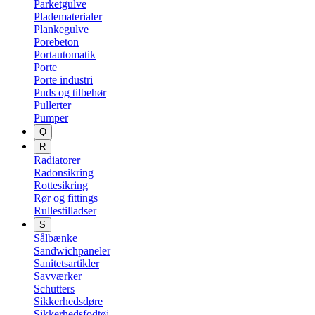
Parketgulve
Pladematerialer
Plankegulve
Porebeton
Portautomatik
Porte
Porte industri
Puds og tilbehør
Pullerter
Pumper
Q
R
Radiatorer
Radonsikring
Rottesikring
Rør og fittings
Rullestilladser
S
Sålbænke
Sandwichpaneler
Sanitetsartikler
Savværker
Schutters
Sikkerhedsdøre
Sikkerhedsfodtøj