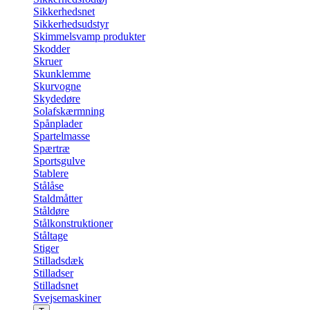
Sikkerhedsnet
Sikkerhedsudstyr
Skimmelsvamp produkter
Skodder
Skruer
Skunklemme
Skurvogne
Skydedøre
Solafskærmning
Spånplader
Spartelmasse
Spærtræ
Sportsgulve
Stablere
Stålåse
Staldmåtter
Ståldøre
Stålkonstruktioner
Ståltage
Stiger
Stilladsdæk
Stilladser
Stilladsnet
Svejsemaskiner