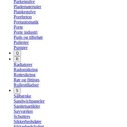
Parketgulve
Pladematerialer
Plankegulve
Porebeton
Portautomatik
Porte
Porte industri
Puds og tilbehør
Pullerter
Pumper
Q
R
Radiatorer
Radonsikring
Rottesikring
Rør og fittings
Rullestilladser
S
Sålbænke
Sandwichpaneler
Sanitetsartikler
Savværker
Schutters
Sikkerhedsdøre
Sikkerhedsfodtøj