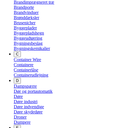
Brandimprægneret træ
Brandporte
Brandvinduer
Brønddæksler
Brusenicher
Byggeplader
Byggepladshegn
Byggeudtørring
Bygningsbeslag
Bygningskemikalier
C
Container Wire
Containere
Containerlåse
Containerudlejning
D
Dampspærre
Dør og portautomatik
Døre
Døre industri
Døre indvendige
Døre skydedøre
Droner
Dumpere
E