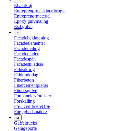
Elværktøj
Entreprenørmaskiner brugte
Entreprenørmateriel
Epoxy gulvmaling
Esd gulve
F
Facadebeklædning
Facadeelementer
Facademaling
Facadeplader
Facadespån
Facadestilladser
Faldsikring
Faldunderlag
Fiberbeton
Fibercementplader
Fitnessgulve
Fodpaneler-fodlister
Forskalling
FSC certificeret træ
Fugtighedsmålere
G
Gaffeltrucks
Garageporte