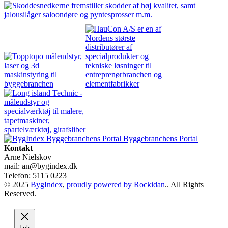
Byggebranchens Portal
Kontakt
Arne Nielskov
mail: an@bygindex.dk
Telefon: 5115 0223
© 2025
BygIndex
,
proudly powered by Rockidan
.. All Rights
Reserved.