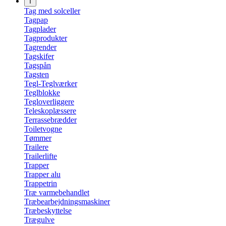
T
Tag med solceller
Tagpap
Tagplader
Tagprodukter
Tagrender
Tagskifer
Tagspån
Tagsten
Tegl-Teglværker
Teglblokke
Tegloverliggere
Teleskoplæssere
Terrassebrædder
Toiletvogne
Tømmer
Trailere
Trailerlifte
Trapper
Trapper alu
Trappetrin
Træ varmebehandlet
Træbearbejdningsmaskiner
Træbeskyttelse
Trægulve