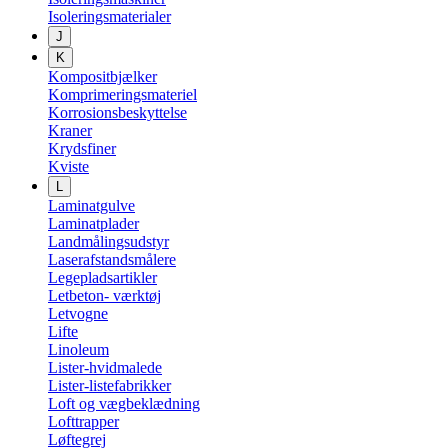
Isoleringsmaterialer
J
K
Kompositbjælker
Komprimeringsmateriel
Korrosionsbeskyttelse
Kraner
Krydsfiner
Kviste
L
Laminatgulve
Laminatplader
Landmålingsudstyr
Laserafstandsmålere
Legepladsartikler
Letbeton- værktøj
Letvogne
Lifte
Linoleum
Lister-hvidmalede
Lister-listefabrikker
Loft og vægbeklædning
Lofttrapper
Løftegrej