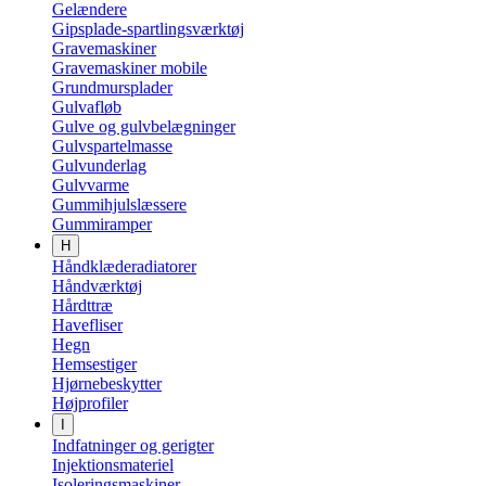
Gelændere
Gipsplade-spartlingsværktøj
Gravemaskiner
Gravemaskiner mobile
Grundmursplader
Gulvafløb
Gulve og gulvbelægninger
Gulvspartelmasse
Gulvunderlag
Gulvvarme
Gummihjulslæssere
Gummiramper
H
Håndklæderadiatorer
Håndværktøj
Hårdttræ
Havefliser
Hegn
Hemsestiger
Hjørnebeskytter
Højprofiler
I
Indfatninger og gerigter
Injektionsmateriel
Isoleringsmaskiner