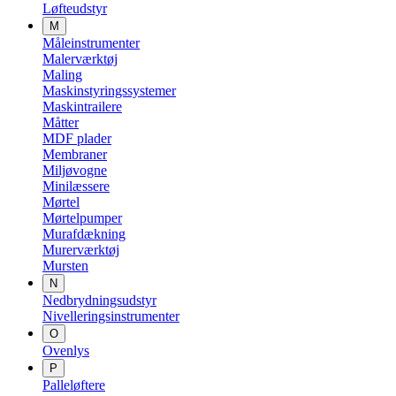
Løfteudstyr
M
Måleinstrumenter
Malerværktøj
Maling
Maskinstyringssystemer
Maskintrailere
Måtter
MDF plader
Membraner
Miljøvogne
Minilæssere
Mørtel
Mørtelpumper
Murafdækning
Murerværktøj
Mursten
N
Nedbrydningsudstyr
Nivelleringsinstrumenter
O
Ovenlys
P
Palleløftere