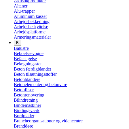
Akustikprodukter
Altaner
Alu-trapper
Aluminium kasser
Arbejdsbeklædning
Arbejdsbeskyttelse
Arbejdsplatforme
Armeringsmaterialer
B
Balustre
Beboelsesvogne
Befæstigelse
Belægningssten
Beton færdigblandet
Beton tilsætningsstoffer
Betonblandere
Betonelementer og betonvare
Betonfliser
Betonrenovering
Bilindretning
Bindemaskiner
Bindingsværk
Bordplader
Brancheorganisationer og videncentre
Branddøre