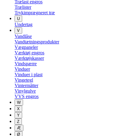
Trælast engros
Trælister
Trykimprægneret træ
U
Undertag
V
Vandlåse
Vandtætningsprodukter
Vægpaneler
Værktøj engros
Værktøjskasser
Vindspærre
Vinduer
Vinduer i plast
Vingetegl
Vintermåtter
Vinylgulve
VVS engros
W
X
Y
Z
Æ
Ø