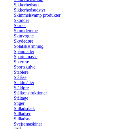
Sikkerhedsnet
Sikkerhedsudstyr
Skimmelsvamp produkter
Skodder
Skruer
Skunklemme
Skurvogne
Skydedøre
Solafskærmning
Spånplader
Spartelmasse
Spærtræ
Sportsgulve
Stablere
Stålåse
Staldmåtter
Ståldøre
Stålkonstruktioner
Ståltage
Stiger
Stilladsdæk
Stilladser
Stilladsnet
Svejsemaskiner