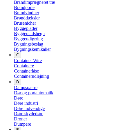
Brandimprægneret træ
Brandporte
Brandvinduer
Brønddæksler
Brusenicher
Byggeplader
Byggepladshegn
Byggeudtørring
Bygningsbeslag
Bygningskemikalier
C
Container Wire
Containere
Containerlåse
Containerudlejning
D
Dampspærre
Dør og portautomatik
Døre
Døre industri
Døre indvendige
Døre skydedøre
Droner
Dumpere
E