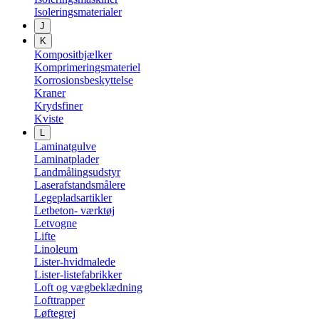
Isoleringsmaterialer
J
K
Kompositbjælker
Komprimeringsmateriel
Korrosionsbeskyttelse
Kraner
Krydsfiner
Kviste
L
Laminatgulve
Laminatplader
Landmålingsudstyr
Laserafstandsmålere
Legepladsartikler
Letbeton- værktøj
Letvogne
Lifte
Linoleum
Lister-hvidmalede
Lister-listefabrikker
Loft og vægbeklædning
Lofttrapper
Løftegrej