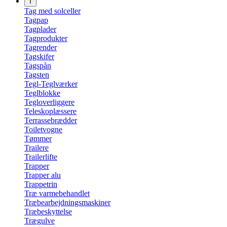
T
Tag med solceller
Tagpap
Tagplader
Tagprodukter
Tagrender
Tagskifer
Tagspån
Tagsten
Tegl-Teglværker
Teglblokke
Tegloverliggere
Teleskoplæssere
Terrassebrædder
Toiletvogne
Tømmer
Trailere
Trailerlifte
Trapper
Trapper alu
Trappetrin
Træ varmebehandlet
Træbearbejdningsmaskiner
Træbeskyttelse
Trægulve