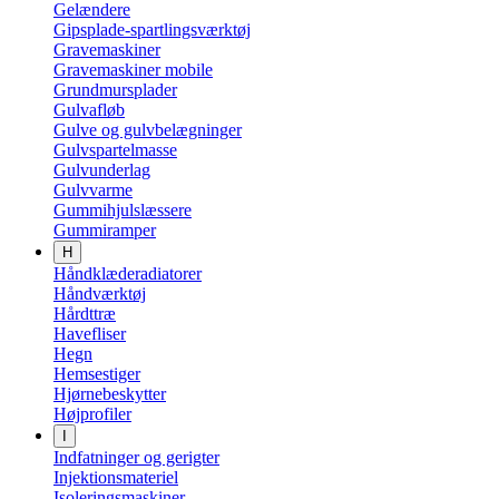
Gelændere
Gipsplade-spartlingsværktøj
Gravemaskiner
Gravemaskiner mobile
Grundmursplader
Gulvafløb
Gulve og gulvbelægninger
Gulvspartelmasse
Gulvunderlag
Gulvvarme
Gummihjulslæssere
Gummiramper
H
Håndklæderadiatorer
Håndværktøj
Hårdttræ
Havefliser
Hegn
Hemsestiger
Hjørnebeskytter
Højprofiler
I
Indfatninger og gerigter
Injektionsmateriel
Isoleringsmaskiner