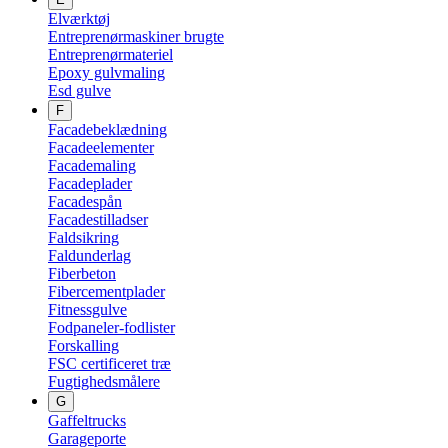
Elværktøj
Entreprenørmaskiner brugte
Entreprenørmateriel
Epoxy gulvmaling
Esd gulve
F
Facadebeklædning
Facadeelementer
Facademaling
Facadeplader
Facadespån
Facadestilladser
Faldsikring
Faldunderlag
Fiberbeton
Fibercementplader
Fitnessgulve
Fodpaneler-fodlister
Forskalling
FSC certificeret træ
Fugtighedsmålere
G
Gaffeltrucks
Garageporte