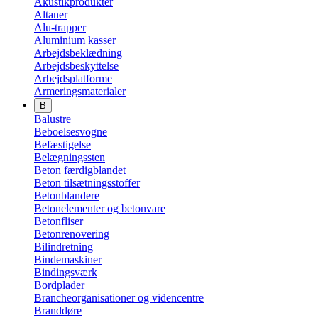
Akustikprodukter
Altaner
Alu-trapper
Aluminium kasser
Arbejdsbeklædning
Arbejdsbeskyttelse
Arbejdsplatforme
Armeringsmaterialer
B
Balustre
Beboelsesvogne
Befæstigelse
Belægningssten
Beton færdigblandet
Beton tilsætningsstoffer
Betonblandere
Betonelementer og betonvare
Betonfliser
Betonrenovering
Bilindretning
Bindemaskiner
Bindingsværk
Bordplader
Brancheorganisationer og videncentre
Branddøre