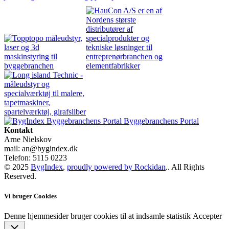
Byggebranchens Portal
Kontakt
Arne Nielskov
mail: an@bygindex.dk
Telefon: 5115 0223
© 2025
BygIndex
,
proudly powered by Rockidan
.. All Rights
Reserved.
Vi bruger Cookies
Denne hjemmesider bruger cookies til at indsamle statistik
Accepter