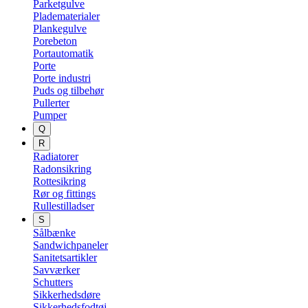
Parketgulve
Pladematerialer
Plankegulve
Porebeton
Portautomatik
Porte
Porte industri
Puds og tilbehør
Pullerter
Pumper
Q
R
Radiatorer
Radonsikring
Rottesikring
Rør og fittings
Rullestilladser
S
Sålbænke
Sandwichpaneler
Sanitetsartikler
Savværker
Schutters
Sikkerhedsdøre
Sikkerhedsfodtøj