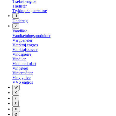
Trælast engros
Trælister
Trykimprægneret træ
U
Undertag
V
Vandlåse
Vandtætningsprodukter
Vægpaneler
Værktøj engros
Værktøjskasser
Vindspærre
Vinduer
Vinduer i plast
Vingetegl
Vintermåtter
Vinylgulve
VVS engros
W
X
Y
Z
Æ
Ø