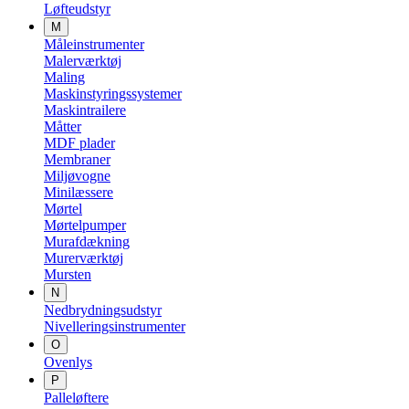
Løfteudstyr
M
Måleinstrumenter
Malerværktøj
Maling
Maskinstyringssystemer
Maskintrailere
Måtter
MDF plader
Membraner
Miljøvogne
Minilæssere
Mørtel
Mørtelpumper
Murafdækning
Murerværktøj
Mursten
N
Nedbrydningsudstyr
Nivelleringsinstrumenter
O
Ovenlys
P
Palleløftere