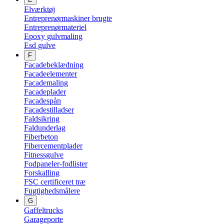
Elværktøj
Entreprenørmaskiner brugte
Entreprenørmateriel
Epoxy gulvmaling
Esd gulve
F
Facadebeklædning
Facadeelementer
Facademaling
Facadeplader
Facadespån
Facadestilladser
Faldsikring
Faldunderlag
Fiberbeton
Fibercementplader
Fitnessgulve
Fodpaneler-fodlister
Forskalling
FSC certificeret træ
Fugtighedsmålere
G
Gaffeltrucks
Garageporte