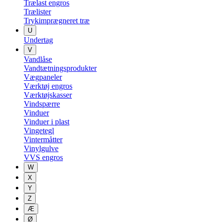
Trælast engros
Trælister
Trykimprægneret træ
U
Undertag
V
Vandlåse
Vandtætningsprodukter
Vægpaneler
Værktøj engros
Værktøjskasser
Vindspærre
Vinduer
Vinduer i plast
Vingetegl
Vintermåtter
Vinylgulve
VVS engros
W
X
Y
Z
Æ
Ø