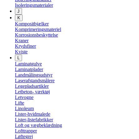
Isoleringsmaterialer
J
K
Kompositbjælker
Komprimeringsmateriel
Korrosionsbeskyttelse
Kraner
Krydsfiner
Kviste
L
Laminatgulve
Laminatplader
Landmålingsudstyr
Laserafstandsmålere
Legepladsartikler
Letbeton- værktøj
Letvogne
Lifte
Linoleum
Lister-hvidmalede
Lister-listefabrikker
Loft og vægbeklædning
Lofttrapper
Løftegrej