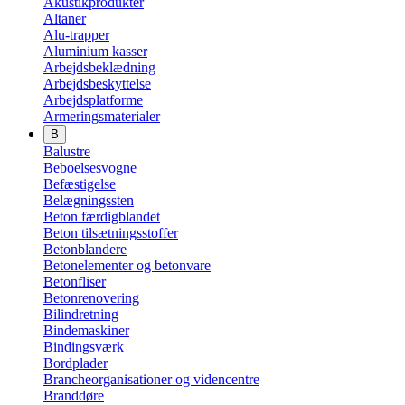
Akustikprodukter
Altaner
Alu-trapper
Aluminium kasser
Arbejdsbeklædning
Arbejdsbeskyttelse
Arbejdsplatforme
Armeringsmaterialer
B
Balustre
Beboelsesvogne
Befæstigelse
Belægningssten
Beton færdigblandet
Beton tilsætningsstoffer
Betonblandere
Betonelementer og betonvare
Betonfliser
Betonrenovering
Bilindretning
Bindemaskiner
Bindingsværk
Bordplader
Brancheorganisationer og videncentre
Branddøre