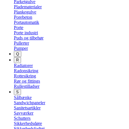
Parketgulve
Pladematerialer
Plankegulve
Porebeton
Portautomatik
Porte
Porte industri
Puds og tilbehør
Pullerter
Pumper
Q
R
Radiatorer
Radonsikring
Rottesikring
Rør og fittings
Rullestilladser
S
Sålbænke
Sandwichpaneler
Sanitetsartikler
Savværker
Schutters
Sikkerhedsdøre
Sikkerhedsfodtøj