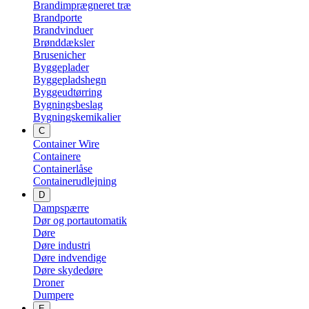
Brandimprægneret træ
Brandporte
Brandvinduer
Brønddæksler
Brusenicher
Byggeplader
Byggepladshegn
Byggeudtørring
Bygningsbeslag
Bygningskemikalier
C
Container Wire
Containere
Containerlåse
Containerudlejning
D
Dampspærre
Dør og portautomatik
Døre
Døre industri
Døre indvendige
Døre skydedøre
Droner
Dumpere
E