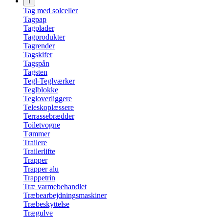
T
Tag med solceller
Tagpap
Tagplader
Tagprodukter
Tagrender
Tagskifer
Tagspån
Tagsten
Tegl-Teglværker
Teglblokke
Tegloverliggere
Teleskoplæssere
Terrassebrædder
Toiletvogne
Tømmer
Trailere
Trailerlifte
Trapper
Trapper alu
Trappetrin
Træ varmebehandlet
Træbearbejdningsmaskiner
Træbeskyttelse
Trægulve