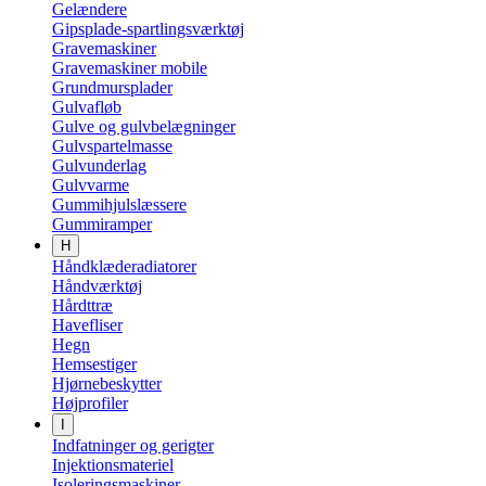
Gelændere
Gipsplade-spartlingsværktøj
Gravemaskiner
Gravemaskiner mobile
Grundmursplader
Gulvafløb
Gulve og gulvbelægninger
Gulvspartelmasse
Gulvunderlag
Gulvvarme
Gummihjulslæssere
Gummiramper
H
Håndklæderadiatorer
Håndværktøj
Hårdttræ
Havefliser
Hegn
Hemsestiger
Hjørnebeskytter
Højprofiler
I
Indfatninger og gerigter
Injektionsmateriel
Isoleringsmaskiner