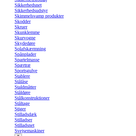
Sikkerhedsnet
Sikkerhedsudstyr
Skimmelsvamp produkter
Skodder
Skruer
Skunklemme
Skurvogne
Skydedøre
Solafskærmning
Spånplader
Spartelmasse
Spærtræ
Sportsgulve
Stablere
Stålåse
Staldmåtter
Ståldøre
Stålkonstruktioner
Ståltage
Stiger
Stilladsdæk
Stilladser
Stilladsnet
Svejsemaskiner