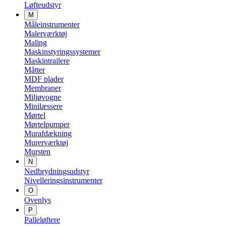
Løfteudstyr
M
Måleinstrumenter
Malerværktøj
Maling
Maskinstyringssystemer
Maskintrailere
Måtter
MDF plader
Membraner
Miljøvogne
Minilæssere
Mørtel
Mørtelpumper
Murafdækning
Murerværktøj
Mursten
N
Nedbrydningsudstyr
Nivelleringsinstrumenter
O
Ovenlys
P
Palleløftere