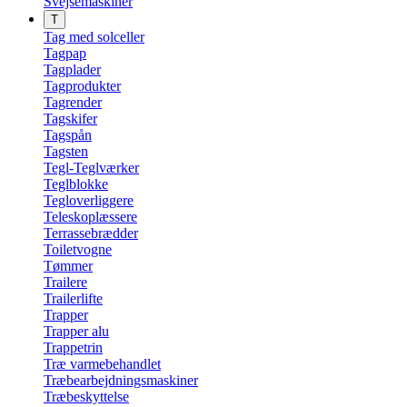
Svejsemaskiner
T
Tag med solceller
Tagpap
Tagplader
Tagprodukter
Tagrender
Tagskifer
Tagspån
Tagsten
Tegl-Teglværker
Teglblokke
Tegloverliggere
Teleskoplæssere
Terrassebrædder
Toiletvogne
Tømmer
Trailere
Trailerlifte
Trapper
Trapper alu
Trappetrin
Træ varmebehandlet
Træbearbejdningsmaskiner
Træbeskyttelse