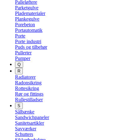
Palleløftere
Parketgulve
Pladematerialer
Plankegulve
Porebeton
Portautomatik
Porte
Porte industri
Puds og tilbehør
Pullerter
Pumper
Q
R
Radiatorer
Radonsikring
Rottesikring
Rør og fittings
Rullestilladser
S
Sålbænke
Sandwichpaneler
Sanitetsartikler
Savværker
Schutters
Sikkerhedsdøre