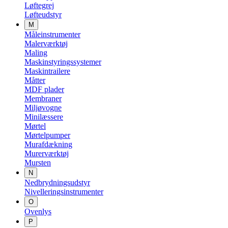
Løftegrej
Løfteudstyr
M
Måleinstrumenter
Malerværktøj
Maling
Maskinstyringssystemer
Maskintrailere
Måtter
MDF plader
Membraner
Miljøvogne
Minilæssere
Mørtel
Mørtelpumper
Murafdækning
Murerværktøj
Mursten
N
Nedbrydningsudstyr
Nivelleringsinstrumenter
O
Ovenlys
P