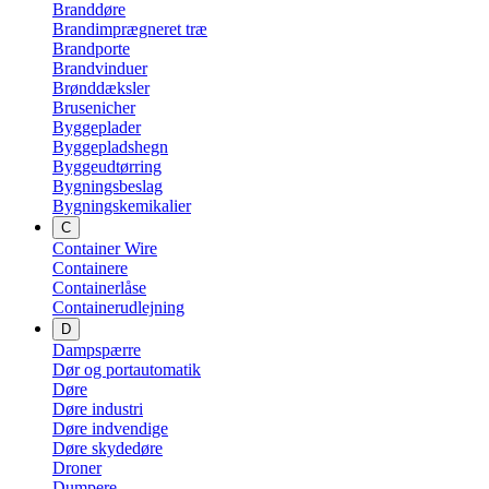
Branddøre
Brandimprægneret træ
Brandporte
Brandvinduer
Brønddæksler
Brusenicher
Byggeplader
Byggepladshegn
Byggeudtørring
Bygningsbeslag
Bygningskemikalier
C
Container Wire
Containere
Containerlåse
Containerudlejning
D
Dampspærre
Dør og portautomatik
Døre
Døre industri
Døre indvendige
Døre skydedøre
Droner
Dumpere