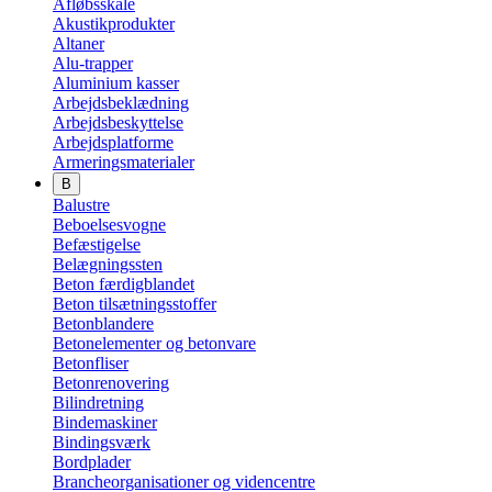
Afløbsskåle
Akustikprodukter
Altaner
Alu-trapper
Aluminium kasser
Arbejdsbeklædning
Arbejdsbeskyttelse
Arbejdsplatforme
Armeringsmaterialer
B
Balustre
Beboelsesvogne
Befæstigelse
Belægningssten
Beton færdigblandet
Beton tilsætningsstoffer
Betonblandere
Betonelementer og betonvare
Betonfliser
Betonrenovering
Bilindretning
Bindemaskiner
Bindingsværk
Bordplader
Brancheorganisationer og videncentre