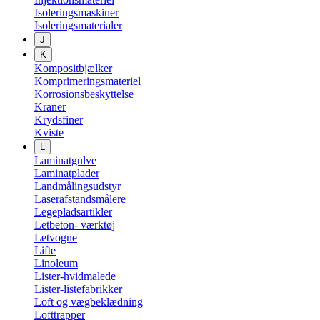
Isoleringsmaskiner
Isoleringsmaterialer
J
K
Kompositbjælker
Komprimeringsmateriel
Korrosionsbeskyttelse
Kraner
Krydsfiner
Kviste
L
Laminatgulve
Laminatplader
Landmålingsudstyr
Laserafstandsmålere
Legepladsartikler
Letbeton- værktøj
Letvogne
Lifte
Linoleum
Lister-hvidmalede
Lister-listefabrikker
Loft og vægbeklædning
Lofttrapper