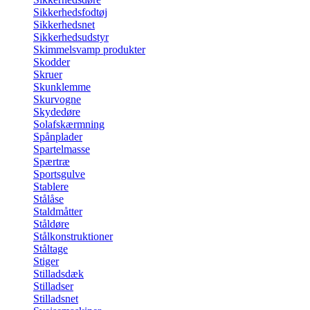
Sikkerhedsfodtøj
Sikkerhedsnet
Sikkerhedsudstyr
Skimmelsvamp produkter
Skodder
Skruer
Skunklemme
Skurvogne
Skydedøre
Solafskærmning
Spånplader
Spartelmasse
Spærtræ
Sportsgulve
Stablere
Stålåse
Staldmåtter
Ståldøre
Stålkonstruktioner
Ståltage
Stiger
Stilladsdæk
Stilladser
Stilladsnet