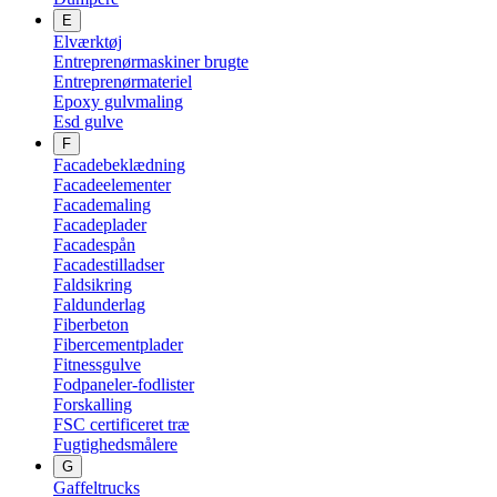
E
Elværktøj
Entreprenørmaskiner brugte
Entreprenørmateriel
Epoxy gulvmaling
Esd gulve
F
Facadebeklædning
Facadeelementer
Facademaling
Facadeplader
Facadespån
Facadestilladser
Faldsikring
Faldunderlag
Fiberbeton
Fibercementplader
Fitnessgulve
Fodpaneler-fodlister
Forskalling
FSC certificeret træ
Fugtighedsmålere
G
Gaffeltrucks