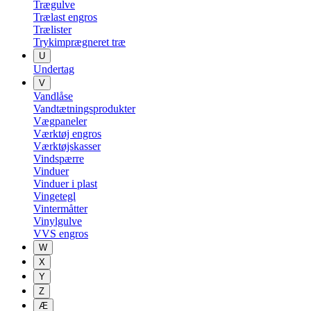
Trægulve
Trælast engros
Trælister
Trykimprægneret træ
U
Undertag
V
Vandlåse
Vandtætningsprodukter
Vægpaneler
Værktøj engros
Værktøjskasser
Vindspærre
Vinduer
Vinduer i plast
Vingetegl
Vintermåtter
Vinylgulve
VVS engros
W
X
Y
Z
Æ