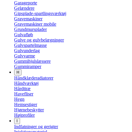
Garageporte
Gelændere
Gipsplade-spartlingsværktøj
Gravemaskiner
Gravemaskiner mobile
Grundmursplader
Gulvafløb
Gulve og gulvbelægninger
Gulvspartelmasse
Gulvunderlag
Gulvvarme
Gummihjulslæssere
Gummiramper
H
Håndklæderadiatorer
Håndværktøj
Hårdttræ
Havefliser
Hegn
Hemsestiger
Hjørnebeskytter
Højprofiler
I
Indfatninger og gerigter
Injektionsmateriel