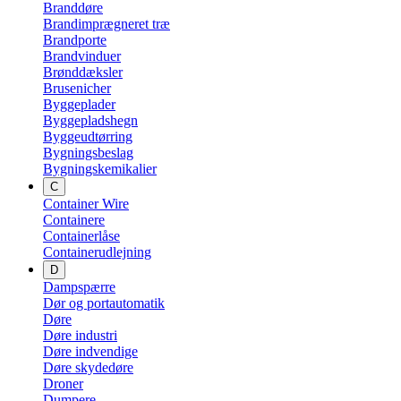
Branddøre
Brandimprægneret træ
Brandporte
Brandvinduer
Brønddæksler
Brusenicher
Byggeplader
Byggepladshegn
Byggeudtørring
Bygningsbeslag
Bygningskemikalier
C
Container Wire
Containere
Containerlåse
Containerudlejning
D
Dampspærre
Dør og portautomatik
Døre
Døre industri
Døre indvendige
Døre skydedøre
Droner
Dumpere