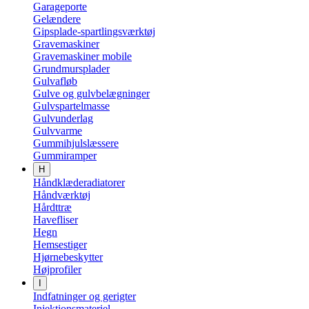
Garageporte
Gelændere
Gipsplade-spartlingsværktøj
Gravemaskiner
Gravemaskiner mobile
Grundmursplader
Gulvafløb
Gulve og gulvbelægninger
Gulvspartelmasse
Gulvunderlag
Gulvvarme
Gummihjulslæssere
Gummiramper
H
Håndklæderadiatorer
Håndværktøj
Hårdttræ
Havefliser
Hegn
Hemsestiger
Hjørnebeskytter
Højprofiler
I
Indfatninger og gerigter
Injektionsmateriel