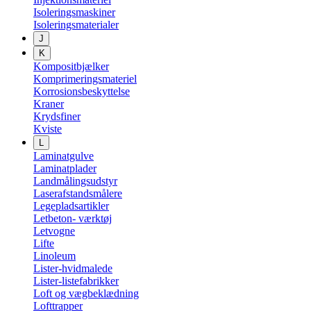
Isoleringsmaskiner
Isoleringsmaterialer
J
K
Kompositbjælker
Komprimeringsmateriel
Korrosionsbeskyttelse
Kraner
Krydsfiner
Kviste
L
Laminatgulve
Laminatplader
Landmålingsudstyr
Laserafstandsmålere
Legepladsartikler
Letbeton- værktøj
Letvogne
Lifte
Linoleum
Lister-hvidmalede
Lister-listefabrikker
Loft og vægbeklædning
Lofttrapper