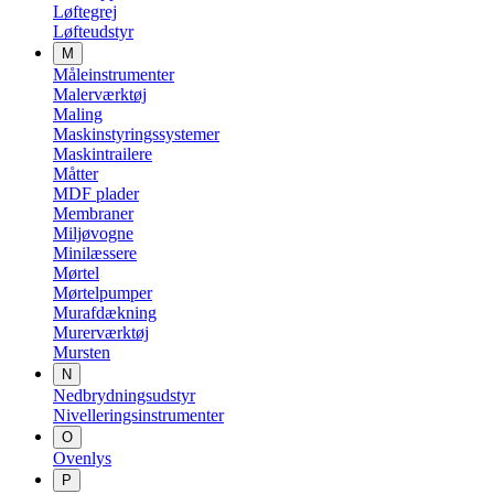
Løftegrej
Løfteudstyr
M
Måleinstrumenter
Malerværktøj
Maling
Maskinstyringssystemer
Maskintrailere
Måtter
MDF plader
Membraner
Miljøvogne
Minilæssere
Mørtel
Mørtelpumper
Murafdækning
Murerværktøj
Mursten
N
Nedbrydningsudstyr
Nivelleringsinstrumenter
O
Ovenlys
P