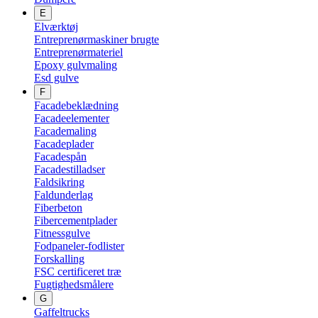
E
Elværktøj
Entreprenørmaskiner brugte
Entreprenørmateriel
Epoxy gulvmaling
Esd gulve
F
Facadebeklædning
Facadeelementer
Facademaling
Facadeplader
Facadespån
Facadestilladser
Faldsikring
Faldunderlag
Fiberbeton
Fibercementplader
Fitnessgulve
Fodpaneler-fodlister
Forskalling
FSC certificeret træ
Fugtighedsmålere
G
Gaffeltrucks