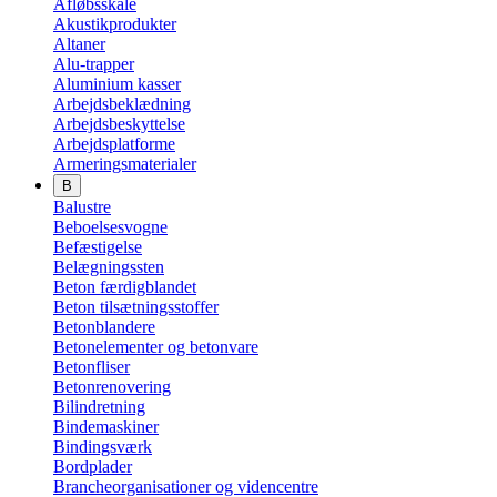
Afløbsskåle
Akustikprodukter
Altaner
Alu-trapper
Aluminium kasser
Arbejdsbeklædning
Arbejdsbeskyttelse
Arbejdsplatforme
Armeringsmaterialer
B
Balustre
Beboelsesvogne
Befæstigelse
Belægningssten
Beton færdigblandet
Beton tilsætningsstoffer
Betonblandere
Betonelementer og betonvare
Betonfliser
Betonrenovering
Bilindretning
Bindemaskiner
Bindingsværk
Bordplader
Brancheorganisationer og videncentre