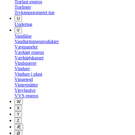
Trælast engros
Trælister
Trykimprægneret træ
U
Undertag
V
Vandlåse
Vandtætningsprodukter
Vægpaneler
Værktøj engros
Værktøjskasser
Vindspærre
Vinduer
Vinduer i plast
Vingetegl
Vintermåtter
Vinylgulve
VVS engros
W
X
Y
Z
Æ
Ø