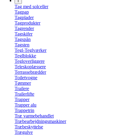
T
Tag med solceller
Tagpap
Tagplader
Tagprodukter
Tagrender
Tagskifer
Tagspån
Tagsten
Tegl-Teglværker
Teglblokke
Tegloverliggere
Teleskoplæssere
Terrassebrædder
Toiletvogne
Tømmer
Trailere
Trailerlifte
Trapper
Trapper alu
Trappetrin
Træ varmebehandlet
Træbearbejdningsmaskiner
Træbeskyttelse
Trægulve