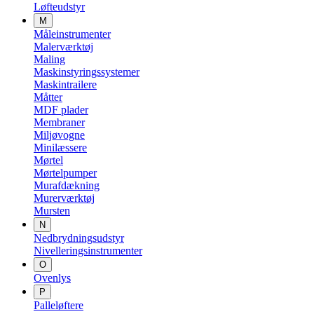
Løfteudstyr
M
Måleinstrumenter
Malerværktøj
Maling
Maskinstyringssystemer
Maskintrailere
Måtter
MDF plader
Membraner
Miljøvogne
Minilæssere
Mørtel
Mørtelpumper
Murafdækning
Murerværktøj
Mursten
N
Nedbrydningsudstyr
Nivelleringsinstrumenter
O
Ovenlys
P
Palleløftere