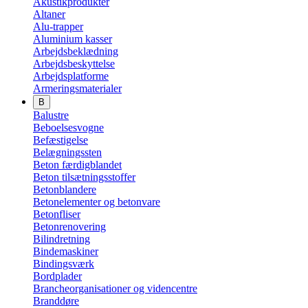
Akustikprodukter
Altaner
Alu-trapper
Aluminium kasser
Arbejdsbeklædning
Arbejdsbeskyttelse
Arbejdsplatforme
Armeringsmaterialer
B
Balustre
Beboelsesvogne
Befæstigelse
Belægningssten
Beton færdigblandet
Beton tilsætningsstoffer
Betonblandere
Betonelementer og betonvare
Betonfliser
Betonrenovering
Bilindretning
Bindemaskiner
Bindingsværk
Bordplader
Brancheorganisationer og videncentre
Branddøre