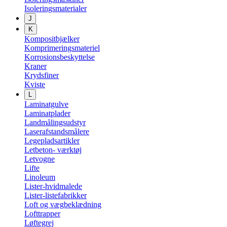
Isoleringsmaterialer
J
K
Kompositbjælker
Komprimeringsmateriel
Korrosionsbeskyttelse
Kraner
Krydsfiner
Kviste
L
Laminatgulve
Laminatplader
Landmålingsudstyr
Laserafstandsmålere
Legepladsartikler
Letbeton- værktøj
Letvogne
Lifte
Linoleum
Lister-hvidmalede
Lister-listefabrikker
Loft og vægbeklædning
Lofttrapper
Løftegrej