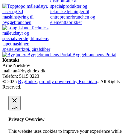
Byggebranchens Portal
Kontakt
Arne Nielskov
mail: an@bygindex.dk
Telefon: 5115 0223
© 2025
BygIndex
,
proudly powered by Rockidan
.. All Rights
Reserved.
Luk
Privacy Overview
This website uses cookies to improve your experience while