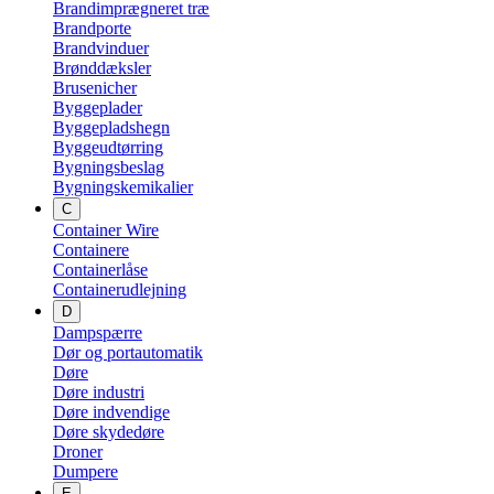
Brandimprægneret træ
Brandporte
Brandvinduer
Brønddæksler
Brusenicher
Byggeplader
Byggepladshegn
Byggeudtørring
Bygningsbeslag
Bygningskemikalier
C
Container Wire
Containere
Containerlåse
Containerudlejning
D
Dampspærre
Dør og portautomatik
Døre
Døre industri
Døre indvendige
Døre skydedøre
Droner
Dumpere
E