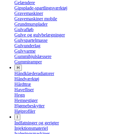
Gelændere
Gipsplade-spartlingsværktøj
Gravemaskiner
Gravemaskiner mobile
Grundmursplader
Gulvafløb
Gulve og gulvbelægninger
Gulvspartelmasse
Gulvunderlag
Gulvvarme
Gummihjulslæssere
Gummiramper
H
Håndklæderadiatorer
Håndværktøj
Hårdttræ
Havefliser
Hegn
Hemsestiger
Hjørnebeskytter
Højprofiler
I
Indfatninger og gerigter
Injektionsmateriel
Isoleringsmaskiner