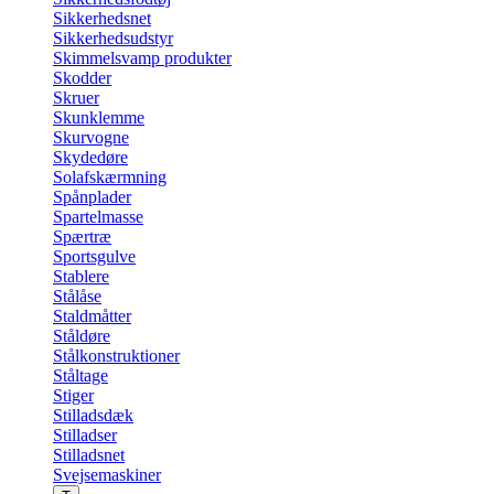
Sikkerhedsnet
Sikkerhedsudstyr
Skimmelsvamp produkter
Skodder
Skruer
Skunklemme
Skurvogne
Skydedøre
Solafskærmning
Spånplader
Spartelmasse
Spærtræ
Sportsgulve
Stablere
Stålåse
Staldmåtter
Ståldøre
Stålkonstruktioner
Ståltage
Stiger
Stilladsdæk
Stilladser
Stilladsnet
Svejsemaskiner