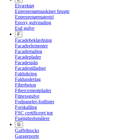
Elværktøj
Entreprenørmaskiner brugte
Entreprenørmateriel
Epoxy gulvmaling
Esd gulve
F
Facadebeklædning
Facadeelementer
Facademaling
Facadeplader
Facadespån
Facadestilladser
Faldsikring
Faldunderlag
Fiberbeton
Fibercementplader
Fitnessgulve
Fodpaneler-fodlister
Forskalling
FSC certificeret træ
Fugtighedsmålere
G
Gaffeltrucks
Garageporte