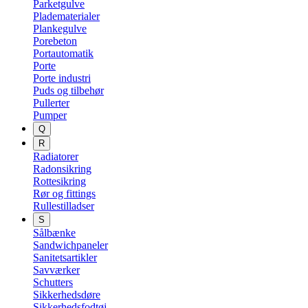
Parketgulve
Pladematerialer
Plankegulve
Porebeton
Portautomatik
Porte
Porte industri
Puds og tilbehør
Pullerter
Pumper
Q
R
Radiatorer
Radonsikring
Rottesikring
Rør og fittings
Rullestilladser
S
Sålbænke
Sandwichpaneler
Sanitetsartikler
Savværker
Schutters
Sikkerhedsdøre
Sikkerhedsfodtøj