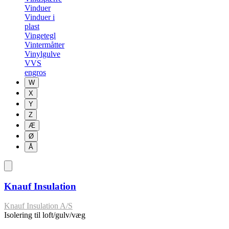
Vinduer
Vinduer i
plast
Vingetegl
Vintermåtter
Vinylgulve
VVS
engros
W
X
Y
Z
Æ
Ø
Å
Knauf Insulation
Knauf Insulation A/S
Isolering til loft/gulv/væg