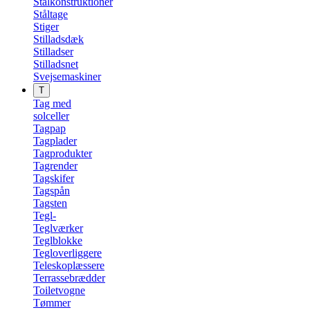
Stålkonstruktioner
Ståltage
Stiger
Stilladsdæk
Stilladser
Stilladsnet
Svejsemaskiner
T
Tag med
solceller
Tagpap
Tagplader
Tagprodukter
Tagrender
Tagskifer
Tagspån
Tagsten
Tegl-
Teglværker
Teglblokke
Tegloverliggere
Teleskoplæssere
Terrassebrædder
Toiletvogne
Tømmer