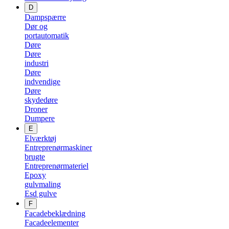
D
Dampspærre
Dør og
portautomatik
Døre
Døre
industri
Døre
indvendige
Døre
skydedøre
Droner
Dumpere
E
Elværktøj
Entreprenørmaskiner
brugte
Entreprenørmateriel
Epoxy
gulvmaling
Esd gulve
F
Facadebeklædning
Facadeelementer