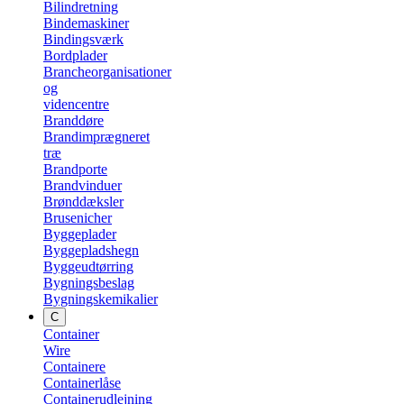
Bilindretning
Bindemaskiner
Bindingsværk
Bordplader
Brancheorganisationer
og
videncentre
Branddøre
Brandimprægneret
træ
Brandporte
Brandvinduer
Brønddæksler
Brusenicher
Byggeplader
Byggepladshegn
Byggeudtørring
Bygningsbeslag
Bygningskemikalier
C
Container
Wire
Containere
Containerlåse
Containerudlejning