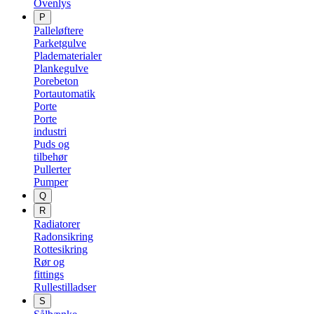
Ovenlys
P
Palleløftere
Parketgulve
Pladematerialer
Plankegulve
Porebeton
Portautomatik
Porte
Porte
industri
Puds og
tilbehør
Pullerter
Pumper
Q
R
Radiatorer
Radonsikring
Rottesikring
Rør og
fittings
Rullestilladser
S