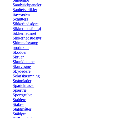
Sålbænke
Sandwichpaneler
Sanitetsartikler
Savværker
Schutters
Sikkerhedsdøre
Sikkerhedsfodtøj
Sikkerhedsnet
Sikkerhedsudstyr
Skimmelsvamp
produkter
Skodder
Skruer
Skunklemme
Skurvogne
Skydedøre
Solafskærmning
Spånplader
Spartelmasse
Spærtræ
Sportsgulve
Stablere
Stålåse
Staldmåtter
Ståldøre