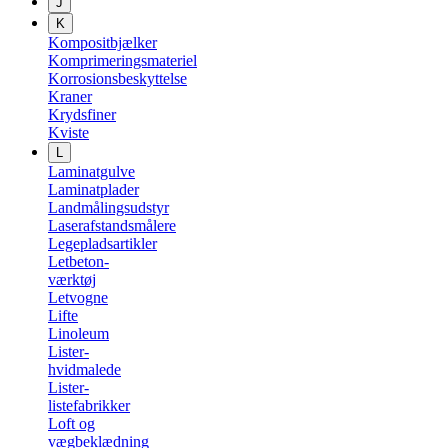
J
K
Kompositbjælker
Komprimeringsmateriel
Korrosionsbeskyttelse
Kraner
Krydsfiner
Kviste
L
Laminatgulve
Laminatplader
Landmålingsudstyr
Laserafstandsmålere
Legepladsartikler
Letbeton-
værktøj
Letvogne
Lifte
Linoleum
Lister-
hvidmalede
Lister-
listefabrikker
Loft og
vægbeklædning