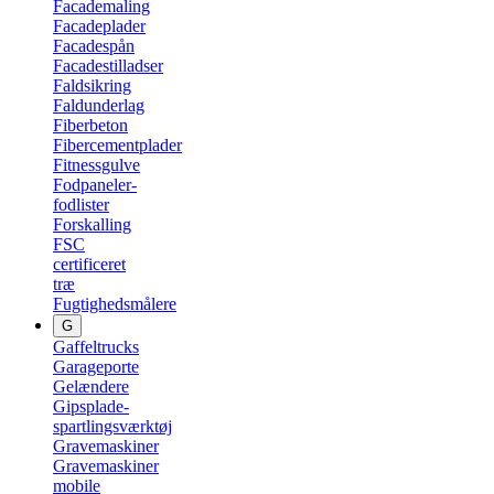
Facademaling
Facadeplader
Facadespån
Facadestilladser
Faldsikring
Faldunderlag
Fiberbeton
Fibercementplader
Fitnessgulve
Fodpaneler-
fodlister
Forskalling
FSC
certificeret
træ
Fugtighedsmålere
G
Gaffeltrucks
Garageporte
Gelændere
Gipsplade-
spartlingsværktøj
Gravemaskiner
Gravemaskiner
mobile