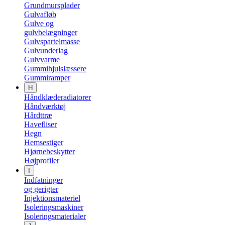
Grundmursplader
Gulvafløb
Gulve og
gulvbelægninger
Gulvspartelmasse
Gulvunderlag
Gulvvarme
Gummihjulslæssere
Gummiramper
H
Håndklæderadiatorer
Håndværktøj
Hårdttræ
Havefliser
Hegn
Hemsestiger
Hjørnebeskytter
Højprofiler
I
Indfatninger
og gerigter
Injektionsmateriel
Isoleringsmaskiner
Isoleringsmaterialer