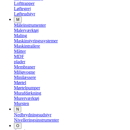
Lofttrapper
Løftegrej
Løfteudstyr
M
Måleinstrumenter
Malerværktøj
Maling
Maskinstyringssystemer
Maskintrailere
Måtter
MDF
plader
Membraner
Miljøvogne
Minilæssere
Mørtel
Mørtelpumper
Murafdækning
Murerværktøj
Mursten
N
Nedbrydningsudstyr
Nivelleringsinstrumenter
O