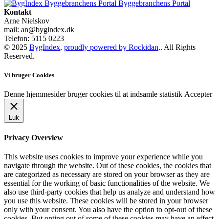
Byggebranchens Portal
Kontakt
Arne Nielskov
mail: an@bygindex.dk
Telefon: 5115 0223
© 2025
BygIndex
,
proudly powered by Rockidan
.. All Rights
Reserved.
Vi bruger Cookies
Denne hjemmesider bruger cookies til at indsamle statistik
Accepter
Luk
Privacy Overview
This website uses cookies to improve your experience while you
navigate through the website. Out of these cookies, the cookies that
are categorized as necessary are stored on your browser as they are
essential for the working of basic functionalities of the website. We
also use third-party cookies that help us analyze and understand how
you use this website. These cookies will be stored in your browser
only with your consent. You also have the option to opt-out of these
cookies. But opting out of some of these cookies may have an effect