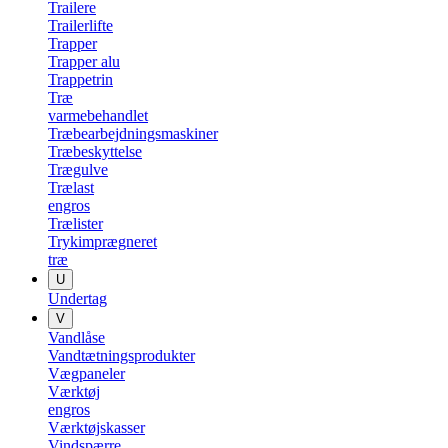
Trailere
Trailerlifte
Trapper
Trapper alu
Trappetrin
Træ
varmebehandlet
Træbearbejdningsmaskiner
Træbeskyttelse
Trægulve
Trælast
engros
Trælister
Trykimprægneret
træ
U
Undertag
V
Vandlåse
Vandtætningsprodukter
Vægpaneler
Værktøj
engros
Værktøjskasser
Vindspærre