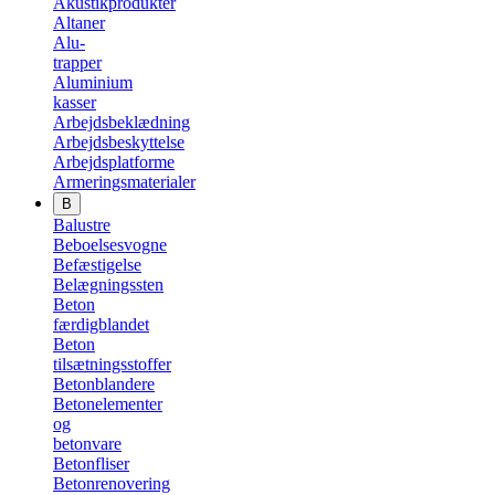
Akustikprodukter
Altaner
Alu-
trapper
Aluminium
kasser
Arbejdsbeklædning
Arbejdsbeskyttelse
Arbejdsplatforme
Armeringsmaterialer
B
Balustre
Beboelsesvogne
Befæstigelse
Belægningssten
Beton
færdigblandet
Beton
tilsætningsstoffer
Betonblandere
Betonelementer
og
betonvare
Betonfliser
Betonrenovering