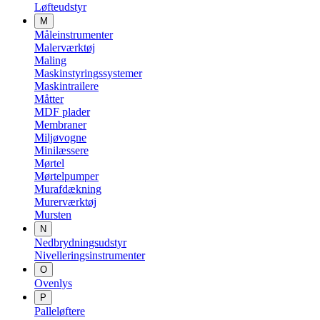
Løfteudstyr
M
Måleinstrumenter
Malerværktøj
Maling
Maskinstyringssystemer
Maskintrailere
Måtter
MDF plader
Membraner
Miljøvogne
Minilæssere
Mørtel
Mørtelpumper
Murafdækning
Murerværktøj
Mursten
N
Nedbrydningsudstyr
Nivelleringsinstrumenter
O
Ovenlys
P
Palleløftere