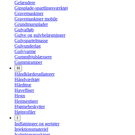
Gelændere
Gipsplade-spartlingsværktøj
Gravemaskiner
Gravemaskiner mobile
Grundmursplader
Gulvafløb
Gulve og gulvbelægninger
Gulvspartelmasse
Gulvunderlag
Gulvvarme
Gummihjulslæssere
Gummiramper
H
Håndklæderadiatorer
Håndværktøj
Hårdttræ
Havefliser
Hegn
Hemsestiger
Hjørnebeskytter
Højprofiler
I
Indfatninger og gerigter
Injektionsmateriel
Isoleringsmaskiner