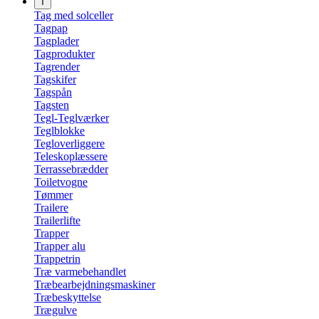
T
Tag med solceller
Tagpap
Tagplader
Tagprodukter
Tagrender
Tagskifer
Tagspån
Tagsten
Tegl-Teglværker
Teglblokke
Tegloverliggere
Teleskoplæssere
Terrassebrædder
Toiletvogne
Tømmer
Trailere
Trailerlifte
Trapper
Trapper alu
Trappetrin
Træ varmebehandlet
Træbearbejdningsmaskiner
Træbeskyttelse
Trægulve