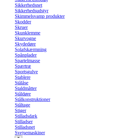
Sikkerhedsnet
Sikkerhedsudstyr
Skimmelsvamp produkter
Skodder
Skruer
Skunklemme
Skurvogne
Skydedøre
Solafskærmning
Spånplader
Spartelmasse
Spærtræ
Sportsgulve
Stablere
Stålåse
Staldmåtter
Ståldøre
Stålkonstruktioner
Ståltage
Stiger
Stilladsdæk
Stilladser
Stilladsnet
Svejsemaskiner