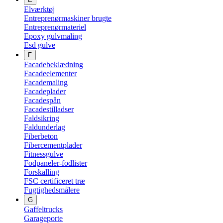
Elværktøj
Entreprenørmaskiner brugte
Entreprenørmateriel
Epoxy gulvmaling
Esd gulve
F
Facadebeklædning
Facadeelementer
Facademaling
Facadeplader
Facadespån
Facadestilladser
Faldsikring
Faldunderlag
Fiberbeton
Fibercementplader
Fitnessgulve
Fodpaneler-fodlister
Forskalling
FSC certificeret træ
Fugtighedsmålere
G
Gaffeltrucks
Garageporte