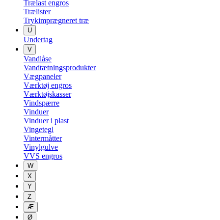
Trælast engros
Trælister
Trykimprægneret træ
U
Undertag
V
Vandlåse
Vandtætningsprodukter
Vægpaneler
Værktøj engros
Værktøjskasser
Vindspærre
Vinduer
Vinduer i plast
Vingetegl
Vintermåtter
Vinylgulve
VVS engros
W
X
Y
Z
Æ
Ø