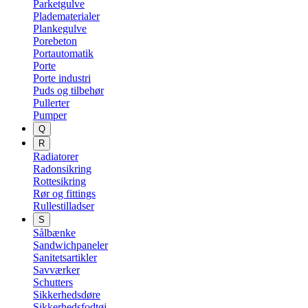
Parketgulve
Pladematerialer
Plankegulve
Porebeton
Portautomatik
Porte
Porte industri
Puds og tilbehør
Pullerter
Pumper
Q
R
Radiatorer
Radonsikring
Rottesikring
Rør og fittings
Rullestilladser
S
Sålbænke
Sandwichpaneler
Sanitetsartikler
Savværker
Schutters
Sikkerhedsdøre
Sikkerhedsfodtøj