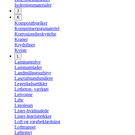
Isoleringsmaterialer
J
K
Kompositbjælker
Komprimeringsmateriel
Korrosionsbeskyttelse
Kraner
Krydsfiner
Kviste
L
Laminatgulve
Laminatplader
Landmålingsudstyr
Laserafstandsmålere
Legepladsartikler
Letbeton- værktøj
Letvogne
Lifte
Linoleum
Lister-hvidmalede
Lister-listefabrikker
Loft og vægbeklædning
Lofttrapper
Løftegrej