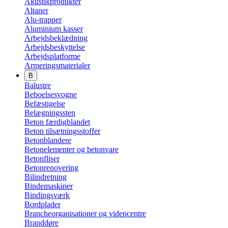
Akustikprodukter
Altaner
Alu-trapper
Aluminium kasser
Arbejdsbeklædning
Arbejdsbeskyttelse
Arbejdsplatforme
Armeringsmaterialer
B
Balustre
Beboelsesvogne
Befæstigelse
Belægningssten
Beton færdigblandet
Beton tilsætningsstoffer
Betonblandere
Betonelementer og betonvare
Betonfliser
Betonrenovering
Bilindretning
Bindemaskiner
Bindingsværk
Bordplader
Brancheorganisationer og videncentre
Branddøre