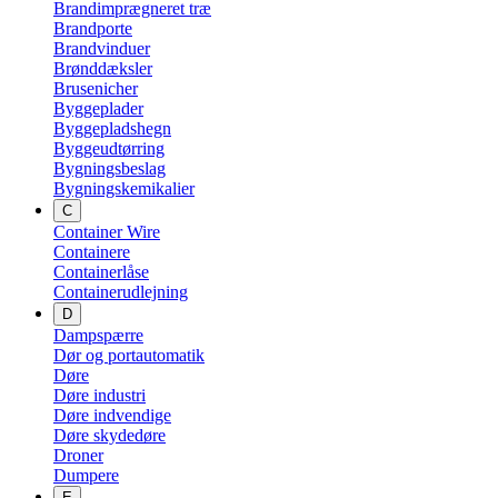
Brandimprægneret træ
Brandporte
Brandvinduer
Brønddæksler
Brusenicher
Byggeplader
Byggepladshegn
Byggeudtørring
Bygningsbeslag
Bygningskemikalier
C
Container Wire
Containere
Containerlåse
Containerudlejning
D
Dampspærre
Dør og portautomatik
Døre
Døre industri
Døre indvendige
Døre skydedøre
Droner
Dumpere
E