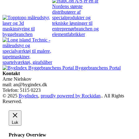
Byggebranchens Portal
Kontakt
Arne Nielskov
mail: an@bygindex.dk
Telefon: 5115 0223
© 2025
BygIndex
,
proudly powered by Rockidan
.. All Rights
Reserved.
Luk
Privacy Overview