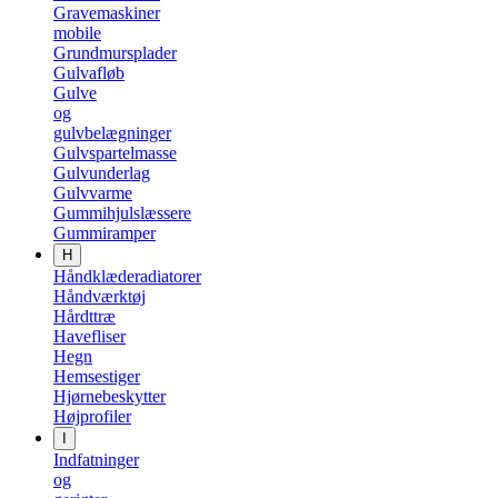
Gravemaskiner
mobile
Grundmursplader
Gulvafløb
Gulve
og
gulvbelægninger
Gulvspartelmasse
Gulvunderlag
Gulvvarme
Gummihjulslæssere
Gummiramper
H
Håndklæderadiatorer
Håndværktøj
Hårdttræ
Havefliser
Hegn
Hemsestiger
Hjørnebeskytter
Højprofiler
I
Indfatninger
og