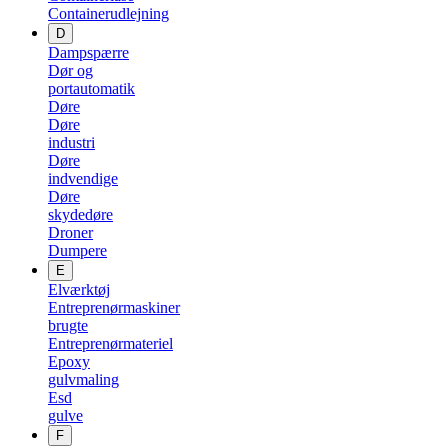
Containerudlejning
D
Dampspærre
Dør og
portautomatik
Døre
Døre
industri
Døre
indvendige
Døre
skydedøre
Droner
Dumpere
E
Elværktøj
Entreprenørmaskiner
brugte
Entreprenørmateriel
Epoxy
gulvmaling
Esd
gulve
F