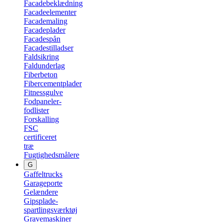
Facadebeklædning
Facadeelementer
Facademaling
Facadeplader
Facadespån
Facadestilladser
Faldsikring
Faldunderlag
Fiberbeton
Fibercementplader
Fitnessgulve
Fodpaneler-
fodlister
Forskalling
FSC
certificeret
træ
Fugtighedsmålere
G
Gaffeltrucks
Garageporte
Gelændere
Gipsplade-
spartlingsværktøj
Gravemaskiner