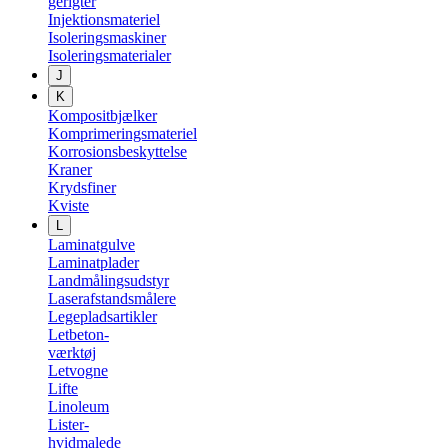
gerigter
Injektionsmateriel
Isoleringsmaskiner
Isoleringsmaterialer
J
K
Kompositbjælker
Komprimeringsmateriel
Korrosionsbeskyttelse
Kraner
Krydsfiner
Kviste
L
Laminatgulve
Laminatplader
Landmålingsudstyr
Laserafstandsmålere
Legepladsartikler
Letbeton-
værktøj
Letvogne
Lifte
Linoleum
Lister-
hvidmalede