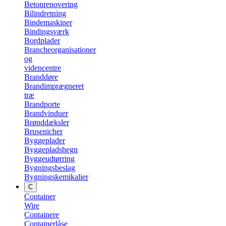
Betonrenovering
Bilindretning
Bindemaskiner
Bindingsværk
Bordplader
Brancheorganisationer
og
videncentre
Branddøre
Brandimprægneret
træ
Brandporte
Brandvinduer
Brønddæksler
Brusenicher
Byggeplader
Byggepladshegn
Byggeudtørring
Bygningsbeslag
Bygningskemikalier
C
Container
Wire
Containere
Containerlåse