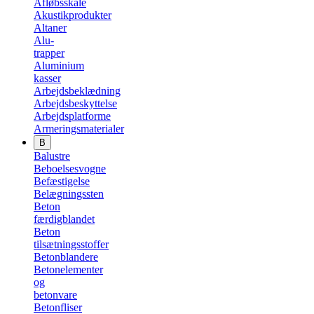
Afløbsskåle
Akustikprodukter
Altaner
Alu-
trapper
Aluminium
kasser
Arbejdsbeklædning
Arbejdsbeskyttelse
Arbejdsplatforme
Armeringsmaterialer
B
Balustre
Beboelsesvogne
Befæstigelse
Belægningssten
Beton
færdigblandet
Beton
tilsætningsstoffer
Betonblandere
Betonelementer
og
betonvare
Betonfliser