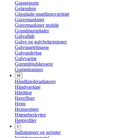
Garageporte
Gelændere
Gipsplade-spartlingsværktøj
Gravemaskiner
Gravemaskiner mobile
Grundmursplader
Gulvafløb
Gulve og gulvbelægninger
Gulvspartelmasse
Gulvunderlag
Gulvvarme
Gummihjulslæssere
Gummiramper
H
Håndklæderadiatorer
Håndværktøj
Hårdttræ
Havefliser
Hegn
Hemsestiger
Hjørnebeskytter
Højprofiler
I
Indfatninger og gerigter
Injektionsmateriel