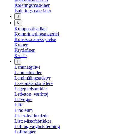
Isoleringsmaskiner
Isoleringsmaterialer
J
K
Kompositbjælker
Komprimeringsmateriel
Korrosionsbeskyttelse
Kraner
Krydsfiner
Kviste
L
Laminatgulve
Laminatplader
Landmålingsudstyr
Laserafstandsmålere
Legepladsartikler
Letbeton- værktøj
Letvogne
Lifte
Linoleum
Lister-hvidmalede
Lister-listefabrikker
Loft og vægbeklædning
Lofttrapper