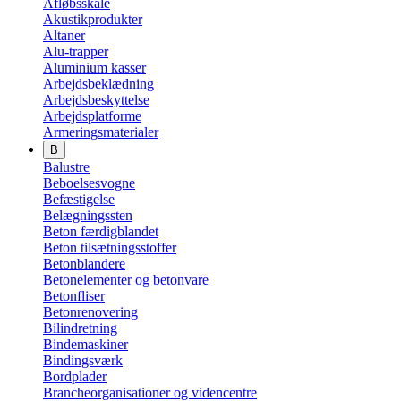
Afløbsskåle
Akustikprodukter
Altaner
Alu-trapper
Aluminium kasser
Arbejdsbeklædning
Arbejdsbeskyttelse
Arbejdsplatforme
Armeringsmaterialer
B
Balustre
Beboelsesvogne
Befæstigelse
Belægningssten
Beton færdigblandet
Beton tilsætningsstoffer
Betonblandere
Betonelementer og betonvare
Betonfliser
Betonrenovering
Bilindretning
Bindemaskiner
Bindingsværk
Bordplader
Brancheorganisationer og videncentre