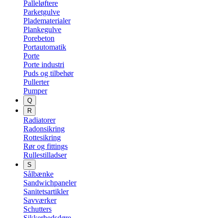
Palleløftere
Parketgulve
Pladematerialer
Plankegulve
Porebeton
Portautomatik
Porte
Porte industri
Puds og tilbehør
Pullerter
Pumper
Q
R
Radiatorer
Radonsikring
Rottesikring
Rør og fittings
Rullestilladser
S
Sålbænke
Sandwichpaneler
Sanitetsartikler
Savværker
Schutters
Sikkerhedsdøre