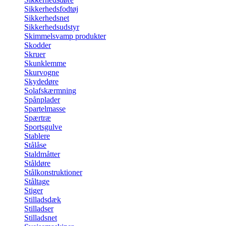
Sikkerhedsfodtøj
Sikkerhedsnet
Sikkerhedsudstyr
Skimmelsvamp produkter
Skodder
Skruer
Skunklemme
Skurvogne
Skydedøre
Solafskærmning
Spånplader
Spartelmasse
Spærtræ
Sportsgulve
Stablere
Stålåse
Staldmåtter
Ståldøre
Stålkonstruktioner
Ståltage
Stiger
Stilladsdæk
Stilladser
Stilladsnet