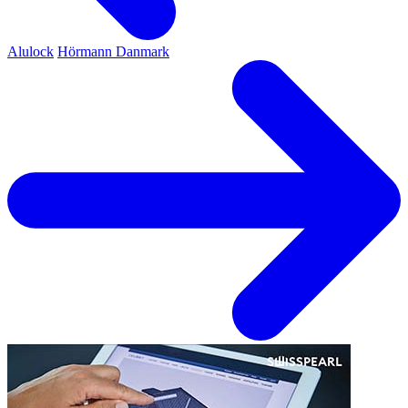
Alulock
Hörmann Danmark