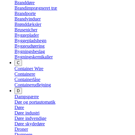
Branddøre
Brandimprægneret træ
Brandporte
Brandvinduer
Brønddæksler
Brusenicher
Byggeplader
Byggepladshegn
Byggeudtørring
Bygningsbeslag
Bygningskemikalier
C
Container Wire
Containere
Containerlåse
Containerudlejning
D
Dampspærre
Dør og portautomatik
Døre
Døre industri
Døre indvendige
Døre skydedøre
Droner
Dumpere