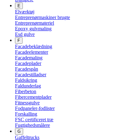
E
Elværktøj
Entreprenørmaskiner brugte
Entreprenørmateriel
Epoxy gulvmaling
Esd gulve
F
Facadebeklædning
Facadeelementer
Facademaling
Facadeplader
Facadespån
Facadestilladser
Faldsikring
Faldunderlag
Fiberbeton
Fibercementplader
Fitnessgulve
Fodpaneler-fodlister
Forskalling
FSC certificeret træ
Fugtighedsmålere
G
Gaffeltrucks