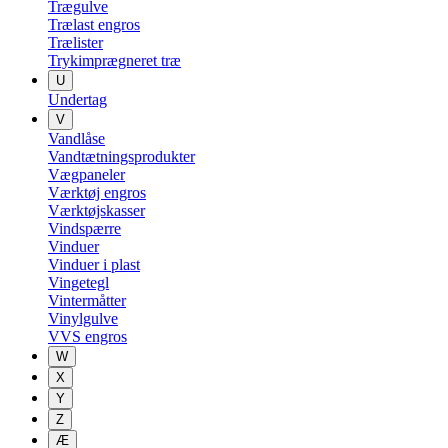
Trægulve
Trælast engros
Trælister
Trykimprægneret træ
U
Undertag
V
Vandlåse
Vandtætningsprodukter
Vægpaneler
Værktøj engros
Værktøjskasser
Vindspærre
Vinduer
Vinduer i plast
Vingetegl
Vintermåtter
Vinylgulve
VVS engros
W
X
Y
Z
Æ