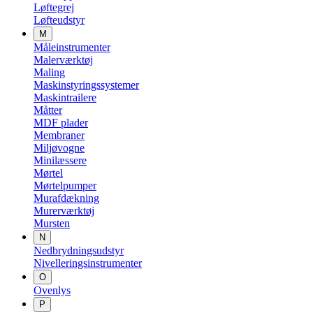
Løftegrej
Løfteudstyr
M
Måleinstrumenter
Malerværktøj
Maling
Maskinstyringssystemer
Maskintrailere
Måtter
MDF plader
Membraner
Miljøvogne
Minilæssere
Mørtel
Mørtelpumper
Murafdækning
Murerværktøj
Mursten
N
Nedbrydningsudstyr
Nivelleringsinstrumenter
O
Ovenlys
P