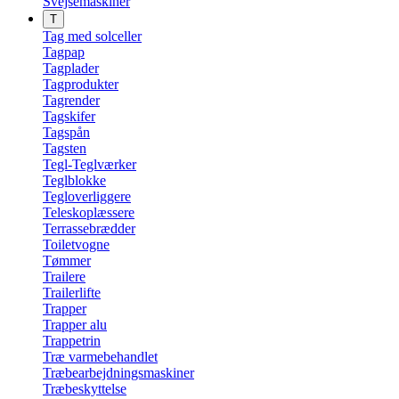
Svejsemaskiner
T
Tag med solceller
Tagpap
Tagplader
Tagprodukter
Tagrender
Tagskifer
Tagspån
Tagsten
Tegl-Teglværker
Teglblokke
Tegloverliggere
Teleskoplæssere
Terrassebrædder
Toiletvogne
Tømmer
Trailere
Trailerlifte
Trapper
Trapper alu
Trappetrin
Træ varmebehandlet
Træbearbejdningsmaskiner
Træbeskyttelse