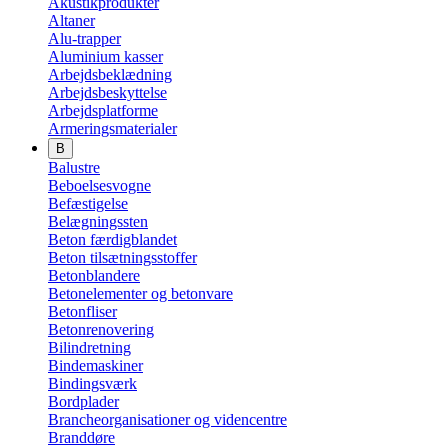
Akustikprodukter
Altaner
Alu-trapper
Aluminium kasser
Arbejdsbeklædning
Arbejdsbeskyttelse
Arbejdsplatforme
Armeringsmaterialer
B
Balustre
Beboelsesvogne
Befæstigelse
Belægningssten
Beton færdigblandet
Beton tilsætningsstoffer
Betonblandere
Betonelementer og betonvare
Betonfliser
Betonrenovering
Bilindretning
Bindemaskiner
Bindingsværk
Bordplader
Brancheorganisationer og videncentre
Branddøre