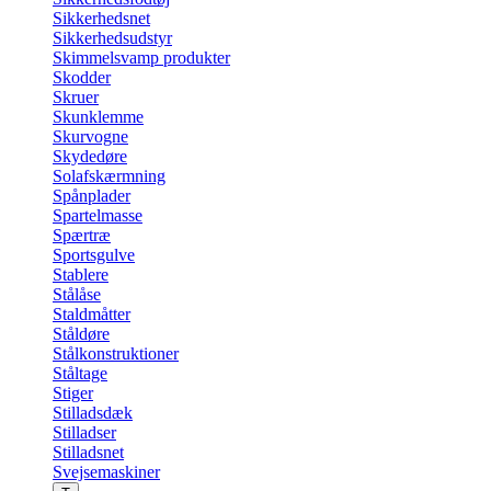
Sikkerhedsnet
Sikkerhedsudstyr
Skimmelsvamp produkter
Skodder
Skruer
Skunklemme
Skurvogne
Skydedøre
Solafskærmning
Spånplader
Spartelmasse
Spærtræ
Sportsgulve
Stablere
Stålåse
Staldmåtter
Ståldøre
Stålkonstruktioner
Ståltage
Stiger
Stilladsdæk
Stilladser
Stilladsnet
Svejsemaskiner