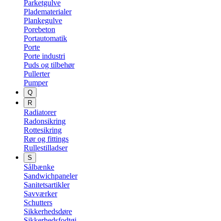
Parketgulve
Pladematerialer
Plankegulve
Porebeton
Portautomatik
Porte
Porte industri
Puds og tilbehør
Pullerter
Pumper
Q
R
Radiatorer
Radonsikring
Rottesikring
Rør og fittings
Rullestilladser
S
Sålbænke
Sandwichpaneler
Sanitetsartikler
Savværker
Schutters
Sikkerhedsdøre
Sikkerhedsfodtøj