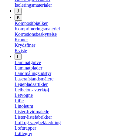
Isoleringsmaterialer
J
K
Kompositbjælker
Komprimeringsmateriel
Korrosionsbeskyttelse
Kraner
Krydsfiner
Kviste
L
Laminatgulve
Laminatplader
Landmålingsudstyr
Laserafstandsmålere
Legepladsartikler
Letbeton- værktøj
Letvogne
Lifte
Linoleum
Lister-hvidmalede
Lister-listefabrikker
Loft og vægbeklædning
Lofttrapper
Løftegrej