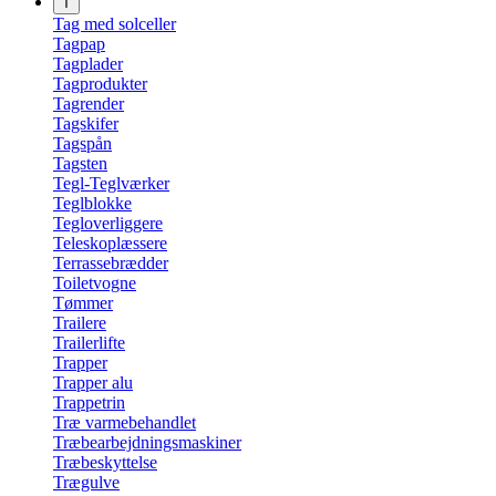
T
Tag med solceller
Tagpap
Tagplader
Tagprodukter
Tagrender
Tagskifer
Tagspån
Tagsten
Tegl-Teglværker
Teglblokke
Tegloverliggere
Teleskoplæssere
Terrassebrædder
Toiletvogne
Tømmer
Trailere
Trailerlifte
Trapper
Trapper alu
Trappetrin
Træ varmebehandlet
Træbearbejdningsmaskiner
Træbeskyttelse
Trægulve