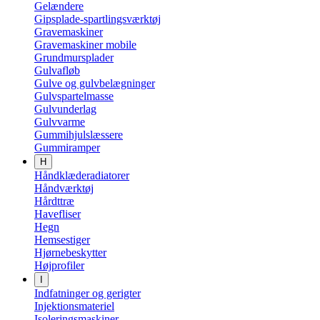
Gelændere
Gipsplade-spartlingsværktøj
Gravemaskiner
Gravemaskiner mobile
Grundmursplader
Gulvafløb
Gulve og gulvbelægninger
Gulvspartelmasse
Gulvunderlag
Gulvvarme
Gummihjulslæssere
Gummiramper
H
Håndklæderadiatorer
Håndværktøj
Hårdttræ
Havefliser
Hegn
Hemsestiger
Hjørnebeskytter
Højprofiler
I
Indfatninger og gerigter
Injektionsmateriel
Isoleringsmaskiner