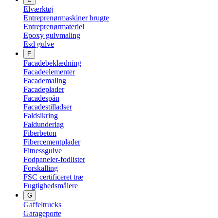
Elværktøj
Entreprenørmaskiner brugte
Entreprenørmateriel
Epoxy gulvmaling
Esd gulve
F
Facadebeklædning
Facadeelementer
Facademaling
Facadeplader
Facadespån
Facadestilladser
Faldsikring
Faldunderlag
Fiberbeton
Fibercementplader
Fitnessgulve
Fodpaneler-fodlister
Forskalling
FSC certificeret træ
Fugtighedsmålere
G
Gaffeltrucks
Garageporte