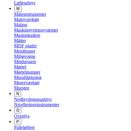
Løfteudstyr
M
Måleinstrumenter
Malerværktøj
Maling
Maskinstyringssystemer
Maskintrailere
Måtter
MDF plader
Membraner
Miljøvogne
Minilæssere
Mørtel
Mørtelpumper
Murafdækning
Murerværktøj
Mursten
N
Nedbrydningsudstyr
Nivelleringsinstrumenter
O
Ovenlys
P
Palleløftere