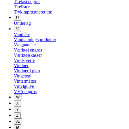
Trælast engros
Trælister
Trykimprægneret træ
U
Undertag
V
Vandlåse
Vandtætningsprodukter
Vægpaneler
Værktøj engros
Værktøjskasser
Vindspærre
Vinduer
Vinduer i plast
Vingetegl
Vintermåtter
Vinylgulve
VVS engros
W
X
Y
Z
Æ
Ø