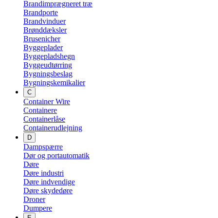
Brandimprægneret træ
Brandporte
Brandvinduer
Brønddæksler
Brusenicher
Byggeplader
Byggepladshegn
Byggeudtørring
Bygningsbeslag
Bygningskemikalier
C
Container Wire
Containere
Containerlåse
Containerudlejning
D
Dampspærre
Dør og portautomatik
Døre
Døre industri
Døre indvendige
Døre skydedøre
Droner
Dumpere
E