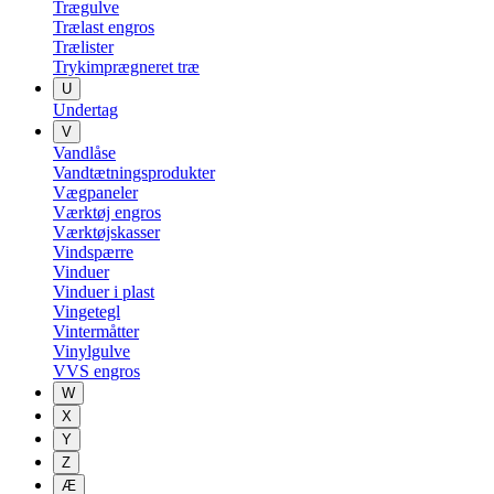
Trægulve
Trælast engros
Trælister
Trykimprægneret træ
U
Undertag
V
Vandlåse
Vandtætningsprodukter
Vægpaneler
Værktøj engros
Værktøjskasser
Vindspærre
Vinduer
Vinduer i plast
Vingetegl
Vintermåtter
Vinylgulve
VVS engros
W
X
Y
Z
Æ