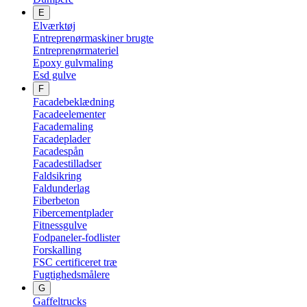
E
Elværktøj
Entreprenørmaskiner brugte
Entreprenørmateriel
Epoxy gulvmaling
Esd gulve
F
Facadebeklædning
Facadeelementer
Facademaling
Facadeplader
Facadespån
Facadestilladser
Faldsikring
Faldunderlag
Fiberbeton
Fibercementplader
Fitnessgulve
Fodpaneler-fodlister
Forskalling
FSC certificeret træ
Fugtighedsmålere
G
Gaffeltrucks