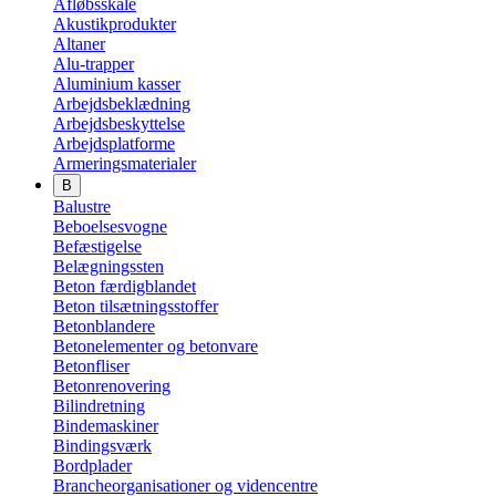
Afløbsskåle
Akustikprodukter
Altaner
Alu-trapper
Aluminium kasser
Arbejdsbeklædning
Arbejdsbeskyttelse
Arbejdsplatforme
Armeringsmaterialer
B
Balustre
Beboelsesvogne
Befæstigelse
Belægningssten
Beton færdigblandet
Beton tilsætningsstoffer
Betonblandere
Betonelementer og betonvare
Betonfliser
Betonrenovering
Bilindretning
Bindemaskiner
Bindingsværk
Bordplader
Brancheorganisationer og videncentre