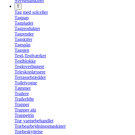
Svejsemaskiner
T
Tag med solceller
Tagpap
Tagplader
Tagprodukter
Tagrender
Tagskifer
Tagspån
Tagsten
Tegl-Teglværker
Teglblokke
Tegloverliggere
Teleskoplæssere
Terrassebrædder
Toiletvogne
Tømmer
Trailere
Trailerlifte
Trapper
Trapper alu
Trappetrin
Træ varmebehandlet
Træbearbejdningsmaskiner
Træbeskyttelse