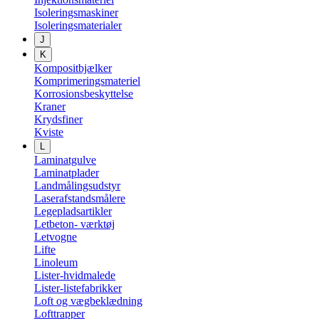
Isoleringsmaskiner
Isoleringsmaterialer
J
K
Kompositbjælker
Komprimeringsmateriel
Korrosionsbeskyttelse
Kraner
Krydsfiner
Kviste
L
Laminatgulve
Laminatplader
Landmålingsudstyr
Laserafstandsmålere
Legepladsartikler
Letbeton- værktøj
Letvogne
Lifte
Linoleum
Lister-hvidmalede
Lister-listefabrikker
Loft og vægbeklædning
Lofttrapper