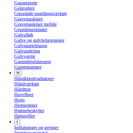
Garageporte
Gelændere
Gipsplade-spartlingsværktøj
Gravemaskiner
Gravemaskiner mobile
Grundmursplader
Gulvafløb
Gulve og gulvbelægninger
Gulvspartelmasse
Gulvunderlag
Gulvvarme
Gummihjulslæssere
Gummiramper
H
Håndklæderadiatorer
Håndværktøj
Hårdttræ
Havefliser
Hegn
Hemsestiger
Hjørnebeskytter
Højprofiler
I
Indfatninger og gerigter
Injektionsmateriel