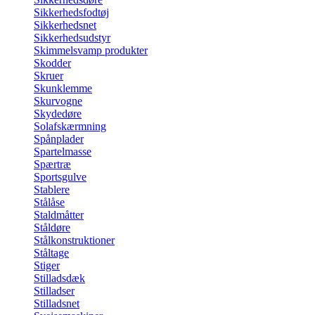
Sikkerhedsfodtøj
Sikkerhedsnet
Sikkerhedsudstyr
Skimmelsvamp produkter
Skodder
Skruer
Skunklemme
Skurvogne
Skydedøre
Solafskærmning
Spånplader
Spartelmasse
Spærtræ
Sportsgulve
Stablere
Stålåse
Staldmåtter
Ståldøre
Stålkonstruktioner
Ståltage
Stiger
Stilladsdæk
Stilladser
Stilladsnet