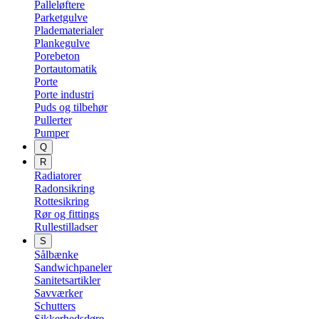
Palleløftere
Parketgulve
Pladematerialer
Plankegulve
Porebeton
Portautomatik
Porte
Porte industri
Puds og tilbehør
Pullerter
Pumper
Q
R
Radiatorer
Radonsikring
Rottesikring
Rør og fittings
Rullestilladser
S
Sålbænke
Sandwichpaneler
Sanitetsartikler
Savværker
Schutters
Sikkerhedsdøre