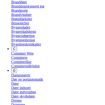
Branddøre
Brandimprægneret træ
Brandporte
Brandvinduer
Brønddæksler
Brusenicher
Byggeplader
Byggepladshegn
Byggeudtørring
Bygningsbeslag
Bygningskemikalier
C
Container Wire
Containere
Containerlåse
Containerudlejning
D
Dampspærre
Dør og portautomatik
Døre
Døre industri
Døre indvendige
Døre skydedøre
Droner
Dumpere