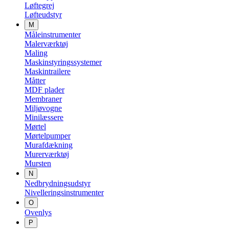
Løftegrej
Løfteudstyr
M
Måleinstrumenter
Malerværktøj
Maling
Maskinstyringssystemer
Maskintrailere
Måtter
MDF plader
Membraner
Miljøvogne
Minilæssere
Mørtel
Mørtelpumper
Murafdækning
Murerværktøj
Mursten
N
Nedbrydningsudstyr
Nivelleringsinstrumenter
O
Ovenlys
P