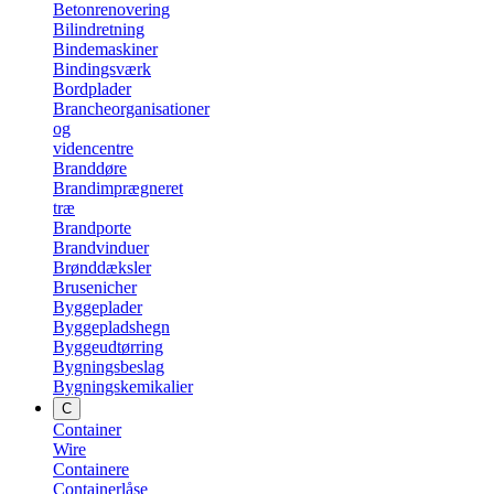
Betonrenovering
Bilindretning
Bindemaskiner
Bindingsværk
Bordplader
Brancheorganisationer
og
videncentre
Branddøre
Brandimprægneret
træ
Brandporte
Brandvinduer
Brønddæksler
Brusenicher
Byggeplader
Byggepladshegn
Byggeudtørring
Bygningsbeslag
Bygningskemikalier
C
Container
Wire
Containere
Containerlåse