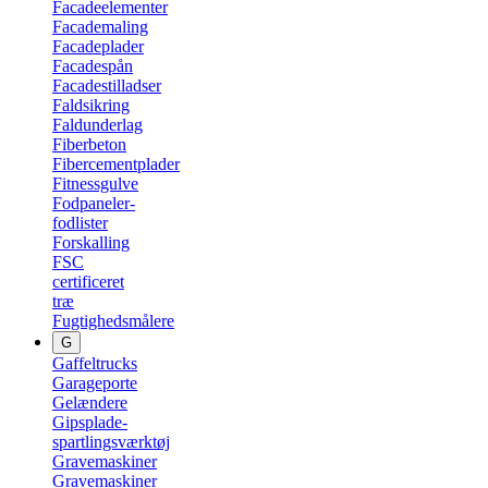
Facadeelementer
Facademaling
Facadeplader
Facadespån
Facadestilladser
Faldsikring
Faldunderlag
Fiberbeton
Fibercementplader
Fitnessgulve
Fodpaneler-
fodlister
Forskalling
FSC
certificeret
træ
Fugtighedsmålere
G
Gaffeltrucks
Garageporte
Gelændere
Gipsplade-
spartlingsværktøj
Gravemaskiner
Gravemaskiner