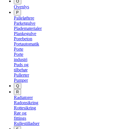
O
Ovenlys
P
Palleløftere
Parketgulve
Pladematerialer
Plankegulve
Porebeton
Portautomatik
Porte
Porte
industri
Puds og
tilbehør
Pullerter
Pumper
Q
R
Radiatorer
Radonsikring
Rottesikring
Rør og
fittings
Rullestilladser