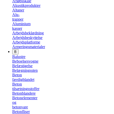
Afløbsskåle
Akustikprodukter
Altaner
Alu-
trapper
Aluminium
kasser
Arbejdsbeklædning
Arbejdsbeskyttelse
Arbejdsplatforme
Armeringsmaterialer
B
Balustre
Beboelsesvogne
Befæstigelse
Belægningssten
Beton
færdigblandet
Beton
tilsætningsstoffer
Betonblandere
Betonelementer
og
betonvare
Betonfliser