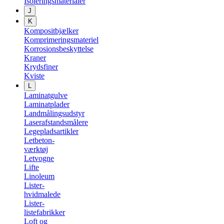
Isoleringsmaterialer
J
K
Kompositbjælker
Komprimeringsmateriel
Korrosionsbeskyttelse
Kraner
Krydsfiner
Kviste
L
Laminatgulve
Laminatplader
Landmålingsudstyr
Laserafstandsmålere
Legepladsartikler
Letbeton-
værktøj
Letvogne
Lifte
Linoleum
Lister-
hvidmalede
Lister-
listefabrikker
Loft og