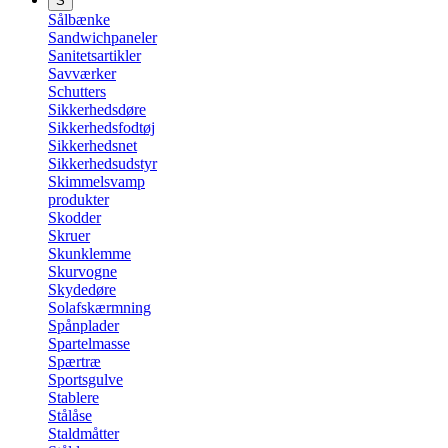
S
Sålbænke
Sandwichpaneler
Sanitetsartikler
Savværker
Schutters
Sikkerhedsdøre
Sikkerhedsfodtøj
Sikkerhedsnet
Sikkerhedsudstyr
Skimmelsvamp
produkter
Skodder
Skruer
Skunklemme
Skurvogne
Skydedøre
Solafskærmning
Spånplader
Spartelmasse
Spærtræ
Sportsgulve
Stablere
Stålåse
Staldmåtter