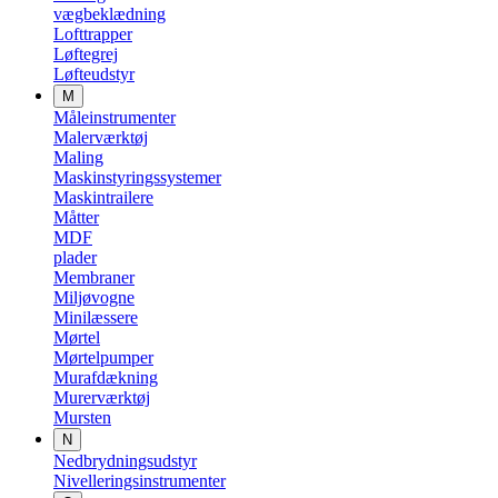
vægbeklædning
Lofttrapper
Løftegrej
Løfteudstyr
M
Måleinstrumenter
Malerværktøj
Maling
Maskinstyringssystemer
Maskintrailere
Måtter
MDF
plader
Membraner
Miljøvogne
Minilæssere
Mørtel
Mørtelpumper
Murafdækning
Murerværktøj
Mursten
N
Nedbrydningsudstyr
Nivelleringsinstrumenter