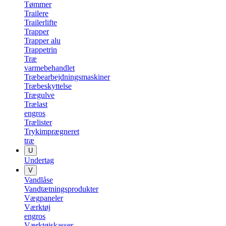
Tømmer
Trailere
Trailerlifte
Trapper
Trapper alu
Trappetrin
Træ
varmebehandlet
Træbearbejdningsmaskiner
Træbeskyttelse
Trægulve
Trælast
engros
Trælister
Trykimprægneret
træ
U
Undertag
V
Vandlåse
Vandtætningsprodukter
Vægpaneler
Værktøj
engros
Værktøjskasser