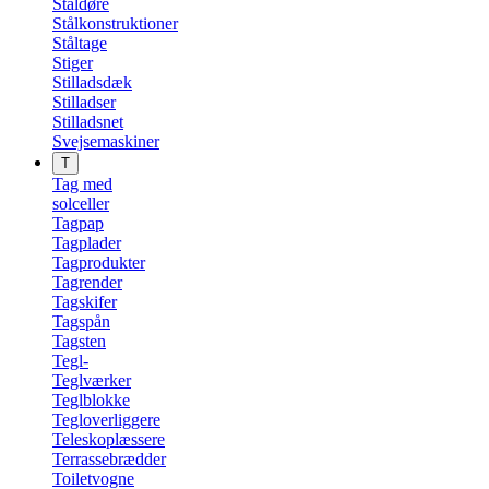
Ståldøre
Stålkonstruktioner
Ståltage
Stiger
Stilladsdæk
Stilladser
Stilladsnet
Svejsemaskiner
T
Tag med
solceller
Tagpap
Tagplader
Tagprodukter
Tagrender
Tagskifer
Tagspån
Tagsten
Tegl-
Teglværker
Teglblokke
Tegloverliggere
Teleskoplæssere
Terrassebrædder
Toiletvogne