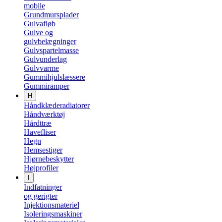
mobile
Grundmursplader
Gulvafløb
Gulve og
gulvbelægninger
Gulvspartelmasse
Gulvunderlag
Gulvvarme
Gummihjulslæssere
Gummiramper
H
Håndklæderadiatorer
Håndværktøj
Hårdttræ
Havefliser
Hegn
Hemsestiger
Hjørnebeskytter
Højprofiler
I
Indfatninger
og gerigter
Injektionsmateriel
Isoleringsmaskiner