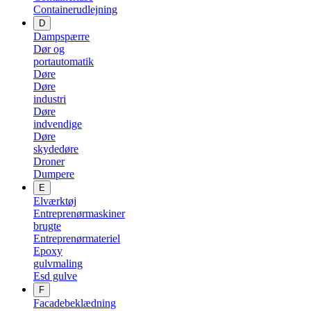
Containerudlejning
D
Dampspærre
Dør og
portautomatik
Døre
Døre
industri
Døre
indvendige
Døre
skydedøre
Droner
Dumpere
E
Elværktøj
Entreprenørmaskiner
brugte
Entreprenørmateriel
Epoxy
gulvmaling
Esd gulve
F
Facadebeklædning