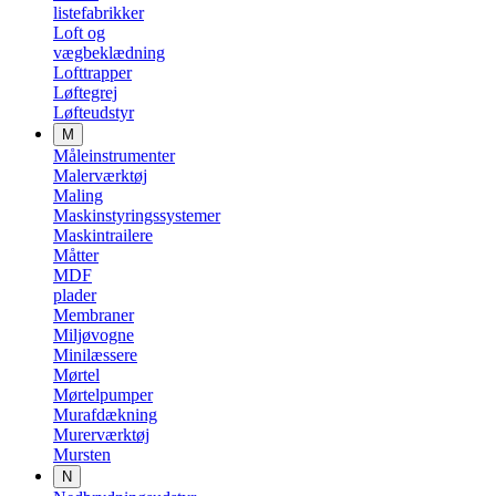
listefabrikker
Loft og
vægbeklædning
Lofttrapper
Løftegrej
Løfteudstyr
M
Måleinstrumenter
Malerværktøj
Maling
Maskinstyringssystemer
Maskintrailere
Måtter
MDF
plader
Membraner
Miljøvogne
Minilæssere
Mørtel
Mørtelpumper
Murafdækning
Murerværktøj
Mursten
N