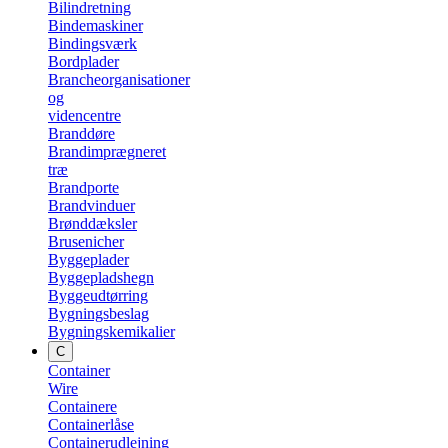
Bilindretning
Bindemaskiner
Bindingsværk
Bordplader
Brancheorganisationer
og
videncentre
Branddøre
Brandimprægneret
træ
Brandporte
Brandvinduer
Brønddæksler
Brusenicher
Byggeplader
Byggepladshegn
Byggeudtørring
Bygningsbeslag
Bygningskemikalier
C
Container
Wire
Containere
Containerlåse
Containerudlejning