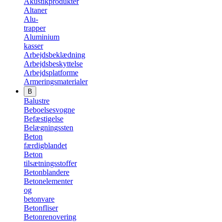
Akustikprodukter
Altaner
Alu-
trapper
Aluminium
kasser
Arbejdsbeklædning
Arbejdsbeskyttelse
Arbejdsplatforme
Armeringsmaterialer
B
Balustre
Beboelsesvogne
Befæstigelse
Belægningssten
Beton
færdigblandet
Beton
tilsætningsstoffer
Betonblandere
Betonelementer
og
betonvare
Betonfliser
Betonrenovering