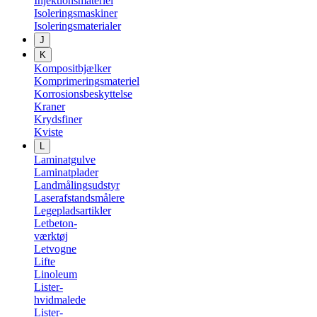
Injektionsmateriel
Isoleringsmaskiner
Isoleringsmaterialer
J
K
Kompositbjælker
Komprimeringsmateriel
Korrosionsbeskyttelse
Kraner
Krydsfiner
Kviste
L
Laminatgulve
Laminatplader
Landmålingsudstyr
Laserafstandsmålere
Legepladsartikler
Letbeton-
værktøj
Letvogne
Lifte
Linoleum
Lister-
hvidmalede
Lister-