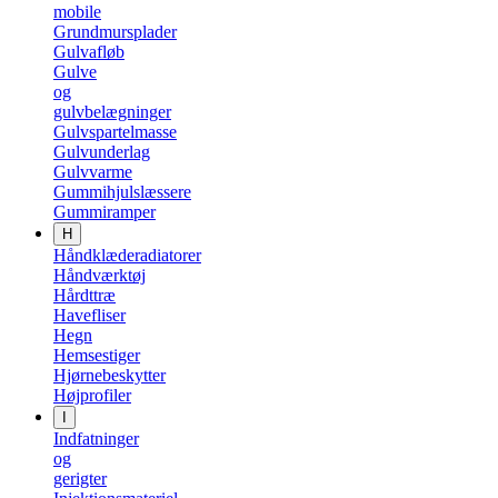
mobile
Grundmursplader
Gulvafløb
Gulve
og
gulvbelægninger
Gulvspartelmasse
Gulvunderlag
Gulvvarme
Gummihjulslæssere
Gummiramper
H
Håndklæderadiatorer
Håndværktøj
Hårdttræ
Havefliser
Hegn
Hemsestiger
Hjørnebeskytter
Højprofiler
I
Indfatninger
og
gerigter