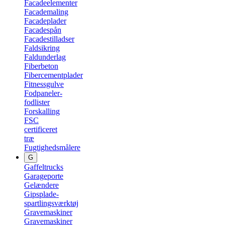
Facadeelementer
Facademaling
Facadeplader
Facadespån
Facadestilladser
Faldsikring
Faldunderlag
Fiberbeton
Fibercementplader
Fitnessgulve
Fodpaneler-
fodlister
Forskalling
FSC
certificeret
træ
Fugtighedsmålere
G
Gaffeltrucks
Garageporte
Gelændere
Gipsplade-
spartlingsværktøj
Gravemaskiner
Gravemaskiner