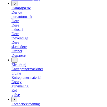
D
Dampspærre
Dør og
portautomatik
Døre
Døre
industri
Døre
indvendige
Døre
skydedøre
Droner
Dumpere
E
Elværktøj
Entreprenørmaskiner
brugte
Entreprenørmateriel
Epoxy
gulvmaling
Esd
gulve
F
Facadebeklædning