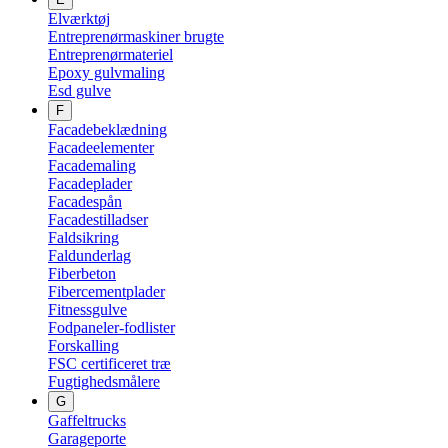
Elværktøj
Entreprenørmaskiner brugte
Entreprenørmateriel
Epoxy gulvmaling
Esd gulve
F
Facadebeklædning
Facadeelementer
Facademaling
Facadeplader
Facadespån
Facadestilladser
Faldsikring
Faldunderlag
Fiberbeton
Fibercementplader
Fitnessgulve
Fodpaneler-fodlister
Forskalling
FSC certificeret træ
Fugtighedsmålere
G
Gaffeltrucks
Garageporte