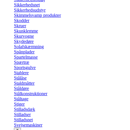
Sikkerhedsnet
Sikkerhedsudstyr
Skimmelsvamp produkter
Skodder
Skruer
Skunklemme
Skurvogne
Skydedøre
Solafskærmning
Spånplader
Spartelmasse
Spærtræ
Sportsgulve
Stablere
Stålåse
Staldmåtter
Ståldøre
Stålkonstruktioner
Ståltage
Stiger
Stilladsdæk
Stilladser
Stilladsnet
Svejsemaskiner