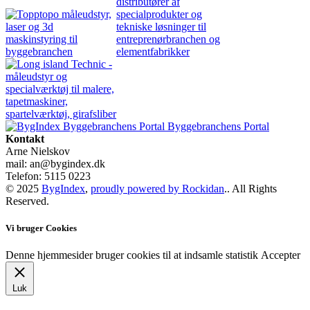
Byggebranchens Portal
Kontakt
Arne Nielskov
mail: an@bygindex.dk
Telefon: 5115 0223
© 2025
BygIndex
,
proudly powered by Rockidan
.. All Rights
Reserved.
Vi bruger Cookies
Denne hjemmesider bruger cookies til at indsamle statistik
Accepter
Luk