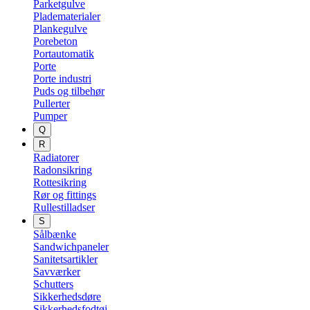
Parketgulve
Pladematerialer
Plankegulve
Porebeton
Portautomatik
Porte
Porte industri
Puds og tilbehør
Pullerter
Pumper
Q
R
Radiatorer
Radonsikring
Rottesikring
Rør og fittings
Rullestilladser
S
Sålbænke
Sandwichpaneler
Sanitetsartikler
Savværker
Schutters
Sikkerhedsdøre
Sikkerhedsfodtøj