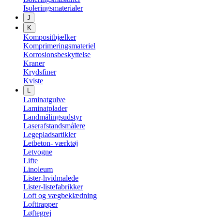
Isoleringsmaterialer
J
K
Kompositbjælker
Komprimeringsmateriel
Korrosionsbeskyttelse
Kraner
Krydsfiner
Kviste
L
Laminatgulve
Laminatplader
Landmålingsudstyr
Laserafstandsmålere
Legepladsartikler
Letbeton- værktøj
Letvogne
Lifte
Linoleum
Lister-hvidmalede
Lister-listefabrikker
Loft og vægbeklædning
Lofttrapper
Løftegrej