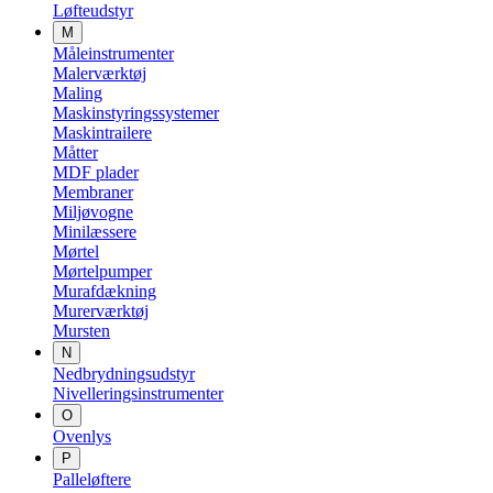
Løfteudstyr
M
Måleinstrumenter
Malerværktøj
Maling
Maskinstyringssystemer
Maskintrailere
Måtter
MDF plader
Membraner
Miljøvogne
Minilæssere
Mørtel
Mørtelpumper
Murafdækning
Murerværktøj
Mursten
N
Nedbrydningsudstyr
Nivelleringsinstrumenter
O
Ovenlys
P
Palleløftere