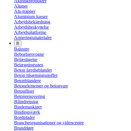
Akustikprodukter
Altaner
Alu-trapper
Aluminium kasser
Arbejdsbeklædning
Arbejdsbeskyttelse
Arbejdsplatforme
Armeringsmaterialer
B
Balustre
Beboelsesvogne
Befæstigelse
Belægningssten
Beton færdigblandet
Beton tilsætningsstoffer
Betonblandere
Betonelementer og betonvare
Betonfliser
Betonrenovering
Bilindretning
Bindemaskiner
Bindingsværk
Bordplader
Brancheorganisationer og videncentre
Branddøre