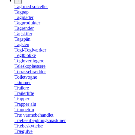
T
Tag med solceller
Tagpap
Tagplader
Tagprodukter
Tagrender
Tagskifer
Tagspån
Tagsten
Tegl-Teglværker
Teglblokke
Tegloverliggere
Teleskoplæssere
Terrassebrædder
Toiletvogne
Tømmer
Trailere
Trailerlifte
Trapper
Trapper alu
Trappetrin
Træ varmebehandlet
Træbearbejdningsmaskiner
Træbeskyttelse
Trægulve