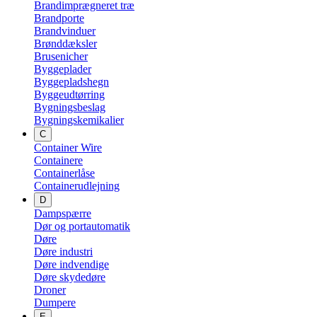
Brandimprægneret træ
Brandporte
Brandvinduer
Brønddæksler
Brusenicher
Byggeplader
Byggepladshegn
Byggeudtørring
Bygningsbeslag
Bygningskemikalier
C
Container Wire
Containere
Containerlåse
Containerudlejning
D
Dampspærre
Dør og portautomatik
Døre
Døre industri
Døre indvendige
Døre skydedøre
Droner
Dumpere
E