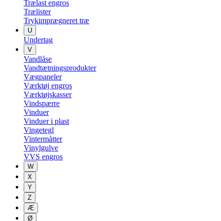
Trælast engros
Trælister
Trykimprægneret træ
U
Undertag
V
Vandlåse
Vandtætningsprodukter
Vægpaneler
Værktøj engros
Værktøjskasser
Vindspærre
Vinduer
Vinduer i plast
Vingetegl
Vintermåtter
Vinylgulve
VVS engros
W
X
Y
Z
Æ
Ø