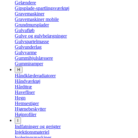
Gelændere
Gipsplade-spartlingsværktøj
Gravemaskiner
Gravemaskiner mobile
Grundmursplader
Gulvafløb
Gulve og gulvbelægninger
Gulvspartelmasse
Gulvunderlag
Gulvvarme
Gummihjulslæssere
Gummiramper
H
Håndklæderadiatorer
Håndværktøj
Hårdttræ
Havefliser
Hegn
Hemsestiger
Hjørnebeskytter
Højprofiler
I
Indfatninger og gerigter
Injektionsmateriel
Isoleringsmaskiner