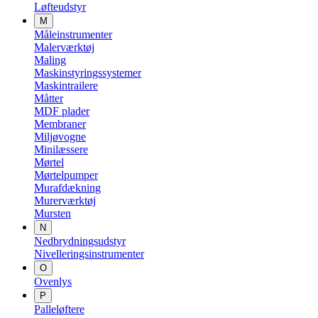
Løfteudstyr
M
Måleinstrumenter
Malerværktøj
Maling
Maskinstyringssystemer
Maskintrailere
Måtter
MDF plader
Membraner
Miljøvogne
Minilæssere
Mørtel
Mørtelpumper
Murafdækning
Murerværktøj
Mursten
N
Nedbrydningsudstyr
Nivelleringsinstrumenter
O
Ovenlys
P
Palleløftere