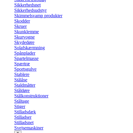
Sikkerhedsnet
Sikkerhedsudstyr
Skimmelsvamp produkter
Skodder
Skruer
Skunklemme
Skurvogne
Skydedøre
Solafskærmning
Spånplader
Spartelmasse
Spærtræ
Sportsgulve
Stablere
Stålåse
Staldmåtter
Ståldøre
Stålkonstruktioner
Ståltage
Stiger
Stilladsdæk
Stilladser
Stilladsnet
Svejsemaskiner