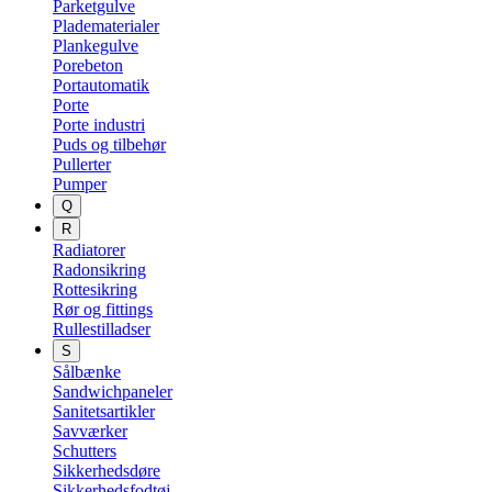
Parketgulve
Pladematerialer
Plankegulve
Porebeton
Portautomatik
Porte
Porte industri
Puds og tilbehør
Pullerter
Pumper
Q
R
Radiatorer
Radonsikring
Rottesikring
Rør og fittings
Rullestilladser
S
Sålbænke
Sandwichpaneler
Sanitetsartikler
Savværker
Schutters
Sikkerhedsdøre
Sikkerhedsfodtøj