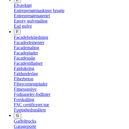
Elværktøj
Entreprenørmaskiner brugte
Entreprenørmateriel
Epoxy gulvmaling
Esd gulve
F
Facadebeklædning
Facadeelementer
Facademaling
Facadeplader
Facadespån
Facadestilladser
Faldsikring
Faldunderlag
Fiberbeton
Fibercementplader
Fitnessgulve
Fodpaneler-fodlister
Forskalling
FSC certificeret træ
Fugtighedsmålere
G
Gaffeltrucks
Garageporte