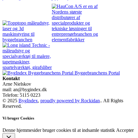
Byggebranchens Portal
Kontakt
Arne Nielskov
mail: an@bygindex.dk
Telefon: 5115 0223
© 2025
BygIndex
,
proudly powered by Rockidan
.. All Rights
Reserved.
Vi bruger Cookies
Denne hjemmesider bruger cookies til at indsamle statistik
Accepter