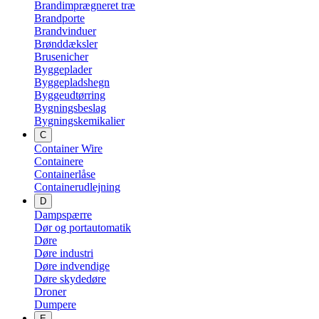
Brandimprægneret træ
Brandporte
Brandvinduer
Brønddæksler
Brusenicher
Byggeplader
Byggepladshegn
Byggeudtørring
Bygningsbeslag
Bygningskemikalier
C
Container Wire
Containere
Containerlåse
Containerudlejning
D
Dampspærre
Dør og portautomatik
Døre
Døre industri
Døre indvendige
Døre skydedøre
Droner
Dumpere
E