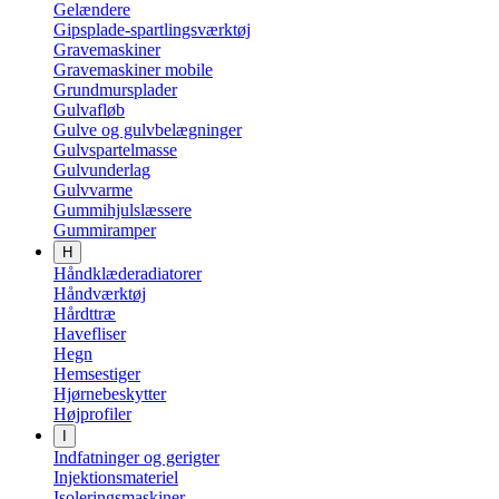
Gelændere
Gipsplade-spartlingsværktøj
Gravemaskiner
Gravemaskiner mobile
Grundmursplader
Gulvafløb
Gulve og gulvbelægninger
Gulvspartelmasse
Gulvunderlag
Gulvvarme
Gummihjulslæssere
Gummiramper
H
Håndklæderadiatorer
Håndværktøj
Hårdttræ
Havefliser
Hegn
Hemsestiger
Hjørnebeskytter
Højprofiler
I
Indfatninger og gerigter
Injektionsmateriel
Isoleringsmaskiner