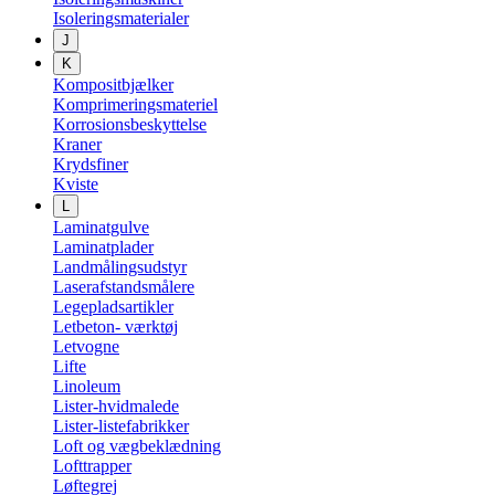
Isoleringsmaterialer
J
K
Kompositbjælker
Komprimeringsmateriel
Korrosionsbeskyttelse
Kraner
Krydsfiner
Kviste
L
Laminatgulve
Laminatplader
Landmålingsudstyr
Laserafstandsmålere
Legepladsartikler
Letbeton- værktøj
Letvogne
Lifte
Linoleum
Lister-hvidmalede
Lister-listefabrikker
Loft og vægbeklædning
Lofttrapper
Løftegrej