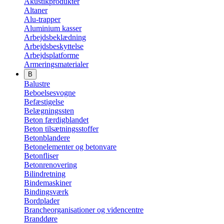
Akustikprodukter
Altaner
Alu-trapper
Aluminium kasser
Arbejdsbeklædning
Arbejdsbeskyttelse
Arbejdsplatforme
Armeringsmaterialer
B
Balustre
Beboelsesvogne
Befæstigelse
Belægningssten
Beton færdigblandet
Beton tilsætningsstoffer
Betonblandere
Betonelementer og betonvare
Betonfliser
Betonrenovering
Bilindretning
Bindemaskiner
Bindingsværk
Bordplader
Brancheorganisationer og videncentre
Branddøre