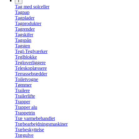
T
Tag med solceller
Tagpap
Tagplader
Tagprodukter
Tagrender
Tagskifer
Tagspån
Tagsten
Tegl-Teglværker
Teglblokke
Tegloverliggere
Teleskoplæssere
Terrassebrædder
Toiletvogne
Tømmer
Trailere
Trailerlifte
Trapper
Trapper alu
Trappetrin
Træ varmebehandlet
Træbearbejdningsmaskiner
Træbeskyttelse
Trægulve