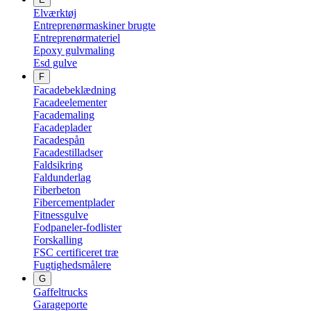
Elværktøj
Entreprenørmaskiner brugte
Entreprenørmateriel
Epoxy gulvmaling
Esd gulve
F
Facadebeklædning
Facadeelementer
Facademaling
Facadeplader
Facadespån
Facadestilladser
Faldsikring
Faldunderlag
Fiberbeton
Fibercementplader
Fitnessgulve
Fodpaneler-fodlister
Forskalling
FSC certificeret træ
Fugtighedsmålere
G
Gaffeltrucks
Garageporte