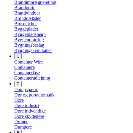
Brandimprægneret træ
Brandporte
Brandvinduer
Brønddæksler
Brusenicher
Byggeplader
Byggepladshegn
Byggeudtørring
Bygningsbeslag
Bygningskemikalier
C
Container Wire
Containere
Containerlåse
Containerudlejning
D
Dampspærre
Dør og portautomatik
Døre
Døre industri
Døre indvendige
Døre skydedøre
Droner
Dumpere
E