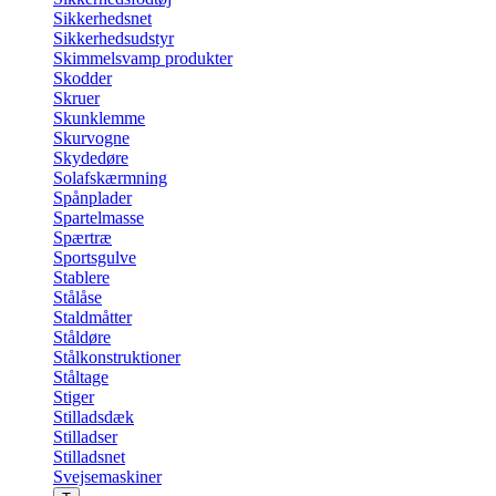
Sikkerhedsnet
Sikkerhedsudstyr
Skimmelsvamp produkter
Skodder
Skruer
Skunklemme
Skurvogne
Skydedøre
Solafskærmning
Spånplader
Spartelmasse
Spærtræ
Sportsgulve
Stablere
Stålåse
Staldmåtter
Ståldøre
Stålkonstruktioner
Ståltage
Stiger
Stilladsdæk
Stilladser
Stilladsnet
Svejsemaskiner