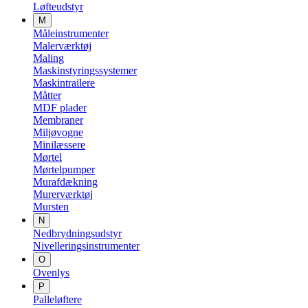
Løfteudstyr
M
Måleinstrumenter
Malerværktøj
Maling
Maskinstyringssystemer
Maskintrailere
Måtter
MDF plader
Membraner
Miljøvogne
Minilæssere
Mørtel
Mørtelpumper
Murafdækning
Murerværktøj
Mursten
N
Nedbrydningsudstyr
Nivelleringsinstrumenter
O
Ovenlys
P
Palleløftere