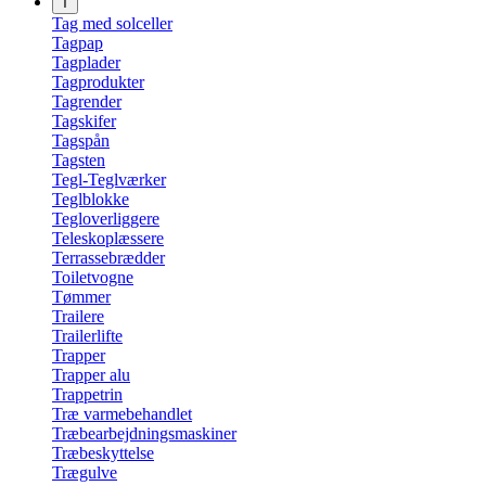
T
Tag med solceller
Tagpap
Tagplader
Tagprodukter
Tagrender
Tagskifer
Tagspån
Tagsten
Tegl-Teglværker
Teglblokke
Tegloverliggere
Teleskoplæssere
Terrassebrædder
Toiletvogne
Tømmer
Trailere
Trailerlifte
Trapper
Trapper alu
Trappetrin
Træ varmebehandlet
Træbearbejdningsmaskiner
Træbeskyttelse
Trægulve