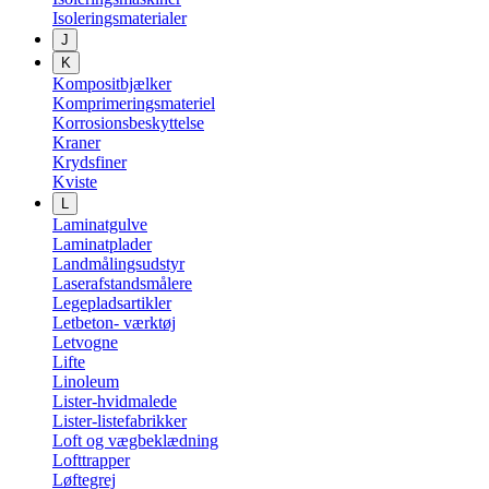
Isoleringsmaterialer
J
K
Kompositbjælker
Komprimeringsmateriel
Korrosionsbeskyttelse
Kraner
Krydsfiner
Kviste
L
Laminatgulve
Laminatplader
Landmålingsudstyr
Laserafstandsmålere
Legepladsartikler
Letbeton- værktøj
Letvogne
Lifte
Linoleum
Lister-hvidmalede
Lister-listefabrikker
Loft og vægbeklædning
Lofttrapper
Løftegrej