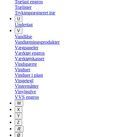
Trælast engros
Trælister
Trykimprægneret træ
U
Undertag
V
Vandlåse
Vandtætningsprodukter
Vægpaneler
Værktøj engros
Værktøjskasser
Vindspærre
Vinduer
Vinduer i plast
Vingetegl
Vintermåtter
Vinylgulve
VVS engros
W
X
Y
Z
Æ
Ø