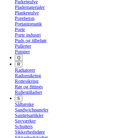
Parketgulve
Pladematerialer
Plankegulve
Porebeton
Portautomatik
Porte
Porte industri
Puds og tilbehør
Pullerter
Pumper
Q
R
Radiatorer
Radonsikring
Rottesikring
Rør og fittings
Rullestilladser
S
Sålbænke
Sandwichpaneler
Sanitetsartikler
Savværker
Schutters
Sikkerhedsdøre
Sikkerhedsfodtøj