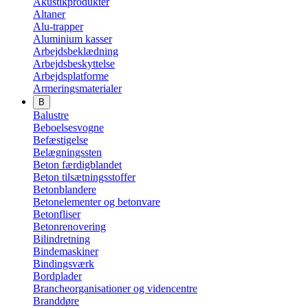
Akustikprodukter
Altaner
Alu-trapper
Aluminium kasser
Arbejdsbeklædning
Arbejdsbeskyttelse
Arbejdsplatforme
Armeringsmaterialer
B
Balustre
Beboelsesvogne
Befæstigelse
Belægningssten
Beton færdigblandet
Beton tilsætningsstoffer
Betonblandere
Betonelementer og betonvare
Betonfliser
Betonrenovering
Bilindretning
Bindemaskiner
Bindingsværk
Bordplader
Brancheorganisationer og videncentre
Branddøre