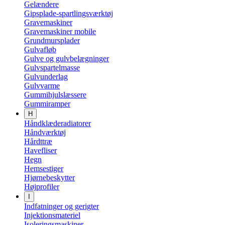
Gelændere
Gipsplade-spartlingsværktøj
Gravemaskiner
Gravemaskiner mobile
Grundmursplader
Gulvafløb
Gulve og gulvbelægninger
Gulvspartelmasse
Gulvunderlag
Gulvvarme
Gummihjulslæssere
Gummiramper
H
Håndklæderadiatorer
Håndværktøj
Hårdttræ
Havefliser
Hegn
Hemsestiger
Hjørnebeskytter
Højprofiler
I
Indfatninger og gerigter
Injektionsmateriel
Isoleringsmaskiner