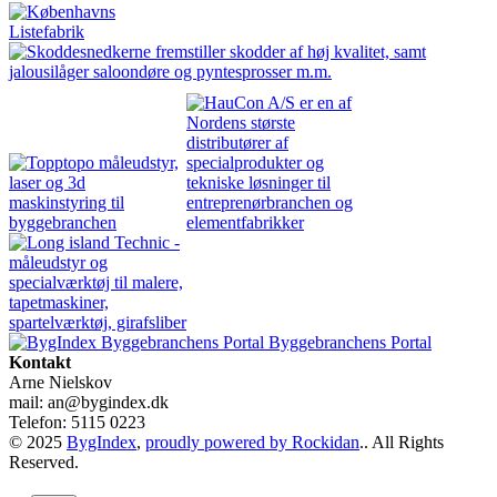
Byggebranchens Portal
Kontakt
Arne Nielskov
mail: an@bygindex.dk
Telefon: 5115 0223
© 2025
BygIndex
,
proudly powered by Rockidan
.. All Rights
Reserved.