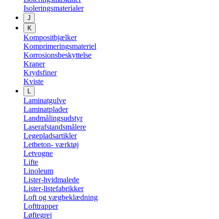
Isoleringsmaterialer
J
K
Kompositbjælker
Komprimeringsmateriel
Korrosionsbeskyttelse
Kraner
Krydsfiner
Kviste
L
Laminatgulve
Laminatplader
Landmålingsudstyr
Laserafstandsmålere
Legepladsartikler
Letbeton- værktøj
Letvogne
Lifte
Linoleum
Lister-hvidmalede
Lister-listefabrikker
Loft og vægbeklædning
Lofttrapper
Løftegrej