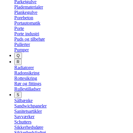
Parketgulve
Pladematerialer
Plankegulve
Porebeton
Portautomatik
Porte
Porte industri
Puds og tilbehør
Pullerter
Pumper
Q
R
Radiatorer
Radonsikring
Rottesikring
Rør og fittings
Rullestilladser
S
Sålbænke
Sandwichpaneler
Sanitetsartikler
Savværker
Schutters
Sikkerhedsdøre
Sikkerhedsfodtøj