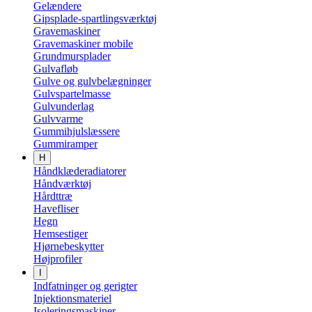
Gelændere
Gipsplade-spartlingsværktøj
Gravemaskiner
Gravemaskiner mobile
Grundmursplader
Gulvafløb
Gulve og gulvbelægninger
Gulvspartelmasse
Gulvunderlag
Gulvvarme
Gummihjulslæssere
Gummiramper
H
Håndklæderadiatorer
Håndværktøj
Hårdttræ
Havefliser
Hegn
Hemsestiger
Hjørnebeskytter
Højprofiler
I
Indfatninger og gerigter
Injektionsmateriel
Isoleringsmaskiner