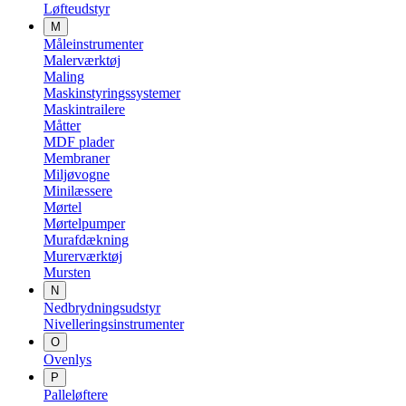
Løfteudstyr
M
Måleinstrumenter
Malerværktøj
Maling
Maskinstyringssystemer
Maskintrailere
Måtter
MDF plader
Membraner
Miljøvogne
Minilæssere
Mørtel
Mørtelpumper
Murafdækning
Murerværktøj
Mursten
N
Nedbrydningsudstyr
Nivelleringsinstrumenter
O
Ovenlys
P
Palleløftere