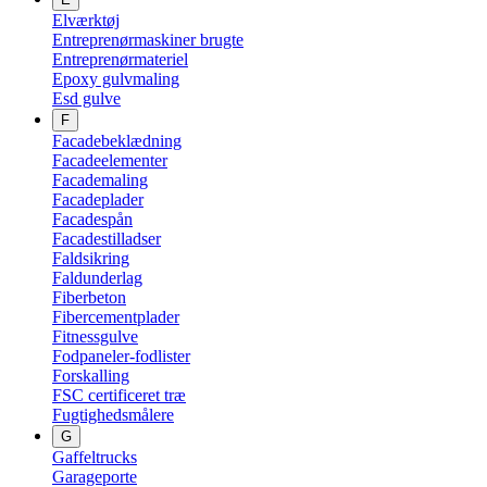
Elværktøj
Entreprenørmaskiner brugte
Entreprenørmateriel
Epoxy gulvmaling
Esd gulve
F
Facadebeklædning
Facadeelementer
Facademaling
Facadeplader
Facadespån
Facadestilladser
Faldsikring
Faldunderlag
Fiberbeton
Fibercementplader
Fitnessgulve
Fodpaneler-fodlister
Forskalling
FSC certificeret træ
Fugtighedsmålere
G
Gaffeltrucks
Garageporte