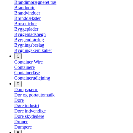
Brandimprægneret træ
Brandporte
Brandvinduer
Brønddæksler
Brusenicher
Byggeplader
Byggepladshegn
Byggeudtørring
Bygningsbeslag
Bygningskemikalier
C
Container Wire
Containere
Containerlåse
Containerudlejning
D
Dampspærre
Dør og portautomatik
Døre
Døre industri
Døre indvendige
Døre skydedøre
Droner
Dumpere
E