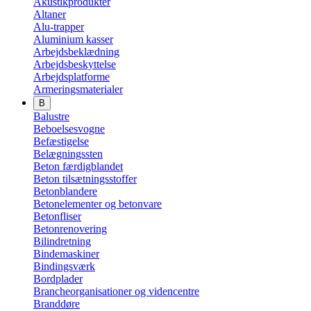
Akustikprodukter
Altaner
Alu-trapper
Aluminium kasser
Arbejdsbeklædning
Arbejdsbeskyttelse
Arbejdsplatforme
Armeringsmaterialer
B
Balustre
Beboelsesvogne
Befæstigelse
Belægningssten
Beton færdigblandet
Beton tilsætningsstoffer
Betonblandere
Betonelementer og betonvare
Betonfliser
Betonrenovering
Bilindretning
Bindemaskiner
Bindingsværk
Bordplader
Brancheorganisationer og videncentre
Branddøre