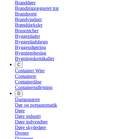
Branddøre
Brandimprægneret træ
Brandporte
Brandvinduer
Brønddæksler
Brusenicher
Byggeplader
Byggepladshegn
Byggeudtørring
Bygningsbeslag
Bygningskemikalier
C
Container Wire
Containere
Containerlåse
Containerudlejning
D
Dampspærre
Dør og portautomatik
Døre
Døre industri
Døre indvendige
Døre skydedøre
Droner
Dumpere