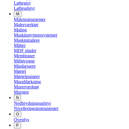
Løftegrej
Løfteudstyr
M
Måleinstrumenter
Malerværktøj
Maling
Maskinstyringssystemer
Maskintrailere
Måtter
MDF plader
Membraner
Miljøvogne
Minilæssere
Mørtel
Mørtelpumper
Murafdækning
Murerværktøj
Mursten
N
Nedbrydningsudstyr
Nivelleringsinstrumenter
O
Ovenlys
P