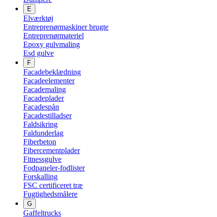
E
Elværktøj
Entreprenørmaskiner brugte
Entreprenørmateriel
Epoxy gulvmaling
Esd gulve
F
Facadebeklædning
Facadeelementer
Facademaling
Facadeplader
Facadespån
Facadestilladser
Faldsikring
Faldunderlag
Fiberbeton
Fibercementplader
Fitnessgulve
Fodpaneler-fodlister
Forskalling
FSC certificeret træ
Fugtighedsmålere
G
Gaffeltrucks