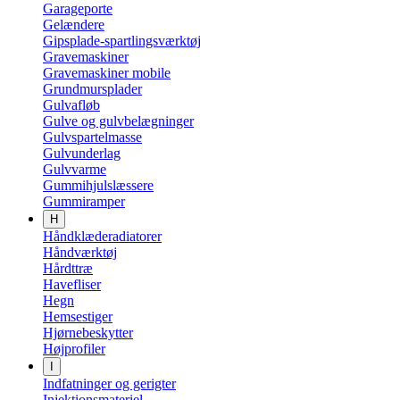
Garageporte
Gelændere
Gipsplade-spartlingsværktøj
Gravemaskiner
Gravemaskiner mobile
Grundmursplader
Gulvafløb
Gulve og gulvbelægninger
Gulvspartelmasse
Gulvunderlag
Gulvvarme
Gummihjulslæssere
Gummiramper
H
Håndklæderadiatorer
Håndværktøj
Hårdttræ
Havefliser
Hegn
Hemsestiger
Hjørnebeskytter
Højprofiler
I
Indfatninger og gerigter
Injektionsmateriel