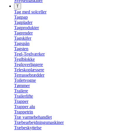
Svejsemaskiner
T
Tag med solceller
Tagpap
Tagplader
Tagprodukter
Tagrender
Tagskifer
Tagspån
Tagsten
Tegl-Teglværker
Teglblokke
Tegloverliggere
Teleskoplæssere
Terrassebrædder
Toiletvogne
Tømmer
Trailere
Trailerlifte
Trapper
Trapper alu
Trappetrin
Træ varmebehandlet
Træbearbejdningsmaskiner
Træbeskyttelse