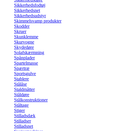
Sikkerhedsfodtøj
Sikkerhedsnet
Sikkerhedsudstyr
Skimmelsvamp produkter
Skodder
Skruer
Skunklemme
Skurvogne
Skydedøre
Solafskærmning
Spånplader
Spartelmasse
Spærtræ
Sportsgulve
Stablere
Stålåse
Staldmåtter
Ståldøre
Stålkonstruktioner
Ståltage
Stiger
Stilladsdæk
Stilladser
Stilladsnet