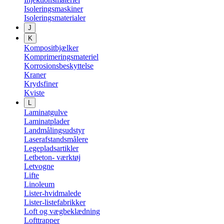
Isoleringsmaskiner
Isoleringsmaterialer
J
K
Kompositbjælker
Komprimeringsmateriel
Korrosionsbeskyttelse
Kraner
Krydsfiner
Kviste
L
Laminatgulve
Laminatplader
Landmålingsudstyr
Laserafstandsmålere
Legepladsartikler
Letbeton- værktøj
Letvogne
Lifte
Linoleum
Lister-hvidmalede
Lister-listefabrikker
Loft og vægbeklædning
Lofttrapper