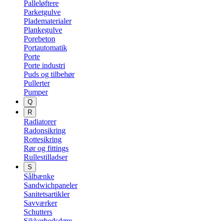
Palleløftere
Parketgulve
Pladematerialer
Plankegulve
Porebeton
Portautomatik
Porte
Porte industri
Puds og tilbehør
Pullerter
Pumper
Q
R
Radiatorer
Radonsikring
Rottesikring
Rør og fittings
Rullestilladser
S
Sålbænke
Sandwichpaneler
Sanitetsartikler
Savværker
Schutters
Sikkerhedsdøre