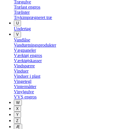
Trægulve
Trælast engros
Trælister
Trykimprægneret træ
U
Undertag
V
Vandlåse
Vandtætningsprodukter
Vægpaneler
Værktøj engros
Værktøjskasser
Vindspærre
Vinduer
Vinduer i plast
Vingetegl
Vintermåtter
Vinylgulve
VVS engros
W
X
Y
Z
Æ