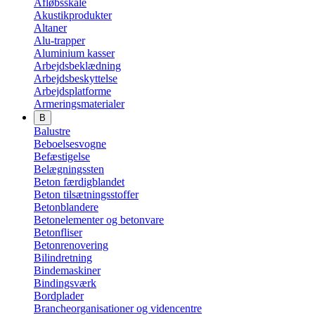
Afløbsskåle
Akustikprodukter
Altaner
Alu-trapper
Aluminium kasser
Arbejdsbeklædning
Arbejdsbeskyttelse
Arbejdsplatforme
Armeringsmaterialer
B
Balustre
Beboelsesvogne
Befæstigelse
Belægningssten
Beton færdigblandet
Beton tilsætningsstoffer
Betonblandere
Betonelementer og betonvare
Betonfliser
Betonrenovering
Bilindretning
Bindemaskiner
Bindingsværk
Bordplader
Brancheorganisationer og videncentre