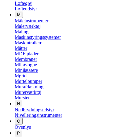
Løftegrej
Løfteudstyr
M
Måleinstrumenter
Malerværktøj
Maling
Maskinstyringssystemer
Maskintrailere
Måtter
MDF plader
Membraner
Miljøvogne
Minilæssere
Mørtel
Mørtelpumper
Murafdækning
Murerværktøj
Mursten
N
Nedbrydningsudstyr
Nivelleringsinstrumenter
O
Ovenlys
P