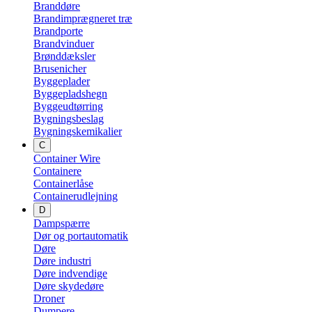
Branddøre
Brandimprægneret træ
Brandporte
Brandvinduer
Brønddæksler
Brusenicher
Byggeplader
Byggepladshegn
Byggeudtørring
Bygningsbeslag
Bygningskemikalier
C
Container Wire
Containere
Containerlåse
Containerudlejning
D
Dampspærre
Dør og portautomatik
Døre
Døre industri
Døre indvendige
Døre skydedøre
Droner
Dumpere