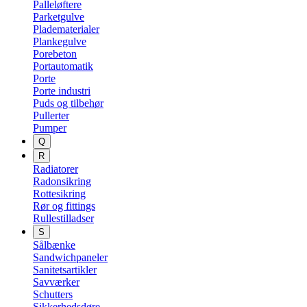
Palleløftere
Parketgulve
Pladematerialer
Plankegulve
Porebeton
Portautomatik
Porte
Porte industri
Puds og tilbehør
Pullerter
Pumper
Q
R
Radiatorer
Radonsikring
Rottesikring
Rør og fittings
Rullestilladser
S
Sålbænke
Sandwichpaneler
Sanitetsartikler
Savværker
Schutters
Sikkerhedsdøre