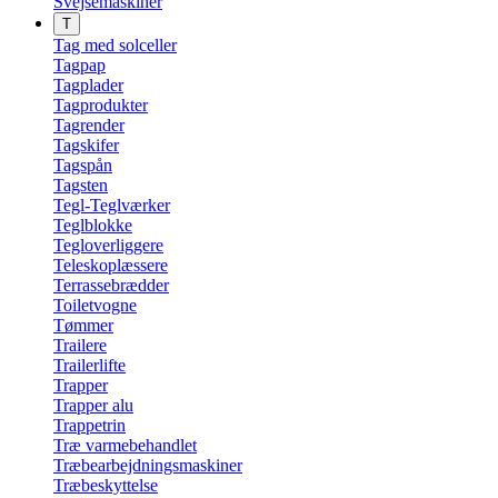
Svejsemaskiner
T
Tag med solceller
Tagpap
Tagplader
Tagprodukter
Tagrender
Tagskifer
Tagspån
Tagsten
Tegl-Teglværker
Teglblokke
Tegloverliggere
Teleskoplæssere
Terrassebrædder
Toiletvogne
Tømmer
Trailere
Trailerlifte
Trapper
Trapper alu
Trappetrin
Træ varmebehandlet
Træbearbejdningsmaskiner
Træbeskyttelse