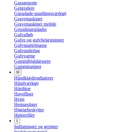
Garageporte
Gelændere
Gipsplade-spartlingsværktøj
Gravemaskiner
Gravemaskiner mobile
Grundmursplader
Gulvafløb
Gulve og gulvbelægninger
Gulvspartelmasse
Gulvunderlag
Gulvvarme
Gummihjulslæssere
Gummiramper
H
Håndklæderadiatorer
Håndværktøj
Hårdttræ
Havefliser
Hegn
Hemsestiger
Hjørnebeskytter
Højprofiler
I
Indfatninger og gerigter
Injektionsmateriel