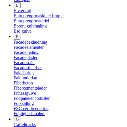
E
Elværktøj
Entreprenørmaskiner brugte
Entreprenørmateriel
Epoxy gulvmaling
Esd gulve
F
Facadebeklædning
Facadeelementer
Facademaling
Facadeplader
Facadespån
Facadestilladser
Faldsikring
Faldunderlag
Fiberbeton
Fibercementplader
Fitnessgulve
Fodpaneler-fodlister
Forskalling
FSC certificeret træ
Fugtighedsmålere
G
Gaffeltrucks