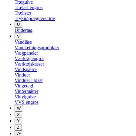
Trægulve
Trælast engros
Trælister
Trykimprægneret træ
U
Undertag
V
Vandlåse
Vandtætningsprodukter
Vægpaneler
Værktøj engros
Værktøjskasser
Vindspærre
Vinduer
Vinduer i plast
Vingetegl
Vintermåtter
Vinylgulve
VVS engros
W
X
Y
Z
Æ