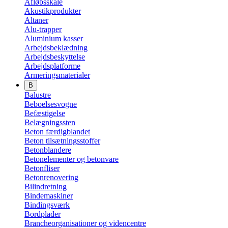
Afløbsskåle
Akustikprodukter
Altaner
Alu-trapper
Aluminium kasser
Arbejdsbeklædning
Arbejdsbeskyttelse
Arbejdsplatforme
Armeringsmaterialer
B
Balustre
Beboelsesvogne
Befæstigelse
Belægningssten
Beton færdigblandet
Beton tilsætningsstoffer
Betonblandere
Betonelementer og betonvare
Betonfliser
Betonrenovering
Bilindretning
Bindemaskiner
Bindingsværk
Bordplader
Brancheorganisationer og videncentre