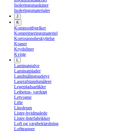
Isoleringsmaskiner
Isoleringsmaterialer
J
K
Kompositbjælker
Komprimeringsmateriel
Korrosionsbeskyttelse
Kraner
Krydsfiner
Kviste
L
Laminatgulve
Laminatplader
Landmålingsudstyr
Laserafstandsmålere
Legepladsartikler
Letbeton- værktøj
Letvogne
Lifte
Linoleum
Lister-hvidmalede
Lister-listefabrikker
Loft og vægbeklædning
Lofttrapper