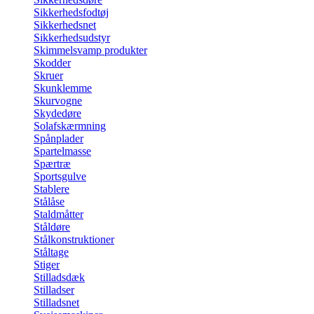
Sikkerhedsfodtøj
Sikkerhedsnet
Sikkerhedsudstyr
Skimmelsvamp produkter
Skodder
Skruer
Skunklemme
Skurvogne
Skydedøre
Solafskærmning
Spånplader
Spartelmasse
Spærtræ
Sportsgulve
Stablere
Stålåse
Staldmåtter
Ståldøre
Stålkonstruktioner
Ståltage
Stiger
Stilladsdæk
Stilladser
Stilladsnet