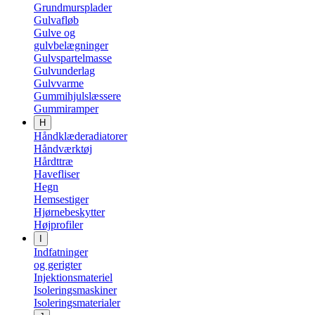
Grundmursplader
Gulvafløb
Gulve og
gulvbelægninger
Gulvspartelmasse
Gulvunderlag
Gulvvarme
Gummihjulslæssere
Gummiramper
H
Håndklæderadiatorer
Håndværktøj
Hårdttræ
Havefliser
Hegn
Hemsestiger
Hjørnebeskytter
Højprofiler
I
Indfatninger
og gerigter
Injektionsmateriel
Isoleringsmaskiner
Isoleringsmaterialer