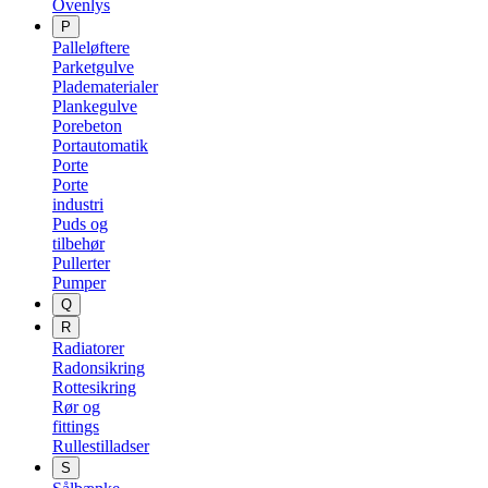
Ovenlys
P
Palleløftere
Parketgulve
Pladematerialer
Plankegulve
Porebeton
Portautomatik
Porte
Porte
industri
Puds og
tilbehør
Pullerter
Pumper
Q
R
Radiatorer
Radonsikring
Rottesikring
Rør og
fittings
Rullestilladser
S