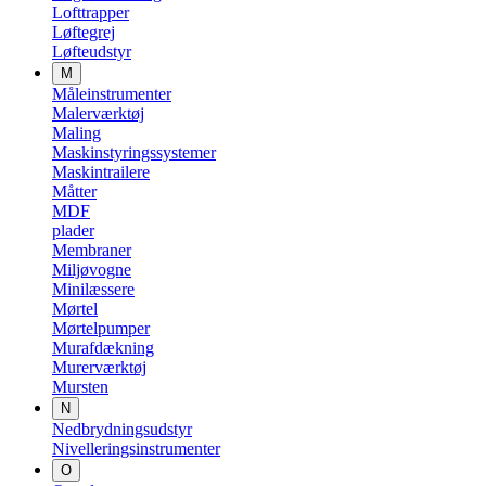
Lofttrapper
Løftegrej
Løfteudstyr
M
Måleinstrumenter
Malerværktøj
Maling
Maskinstyringssystemer
Maskintrailere
Måtter
MDF
plader
Membraner
Miljøvogne
Minilæssere
Mørtel
Mørtelpumper
Murafdækning
Murerværktøj
Mursten
N
Nedbrydningsudstyr
Nivelleringsinstrumenter
O