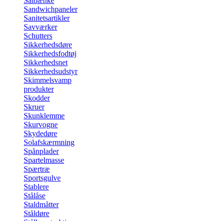
Sålbænke
Sandwichpaneler
Sanitetsartikler
Savværker
Schutters
Sikkerhedsdøre
Sikkerhedsfodtøj
Sikkerhedsnet
Sikkerhedsudstyr
Skimmelsvamp
produkter
Skodder
Skruer
Skunklemme
Skurvogne
Skydedøre
Solafskærmning
Spånplader
Spartelmasse
Spærtræ
Sportsgulve
Stablere
Stålåse
Staldmåtter
Ståldøre