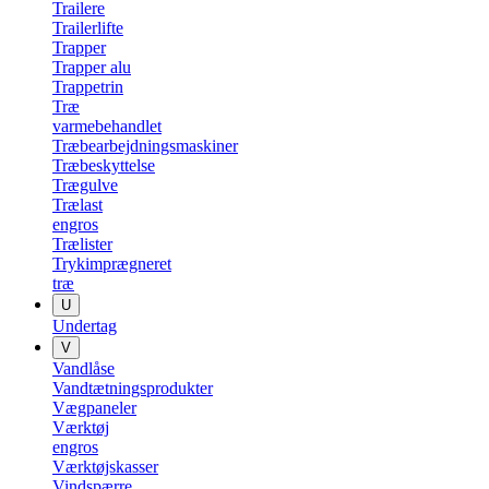
Trailere
Trailerlifte
Trapper
Trapper alu
Trappetrin
Træ
varmebehandlet
Træbearbejdningsmaskiner
Træbeskyttelse
Trægulve
Trælast
engros
Trælister
Trykimprægneret
træ
U
Undertag
V
Vandlåse
Vandtætningsprodukter
Vægpaneler
Værktøj
engros
Værktøjskasser
Vindspærre