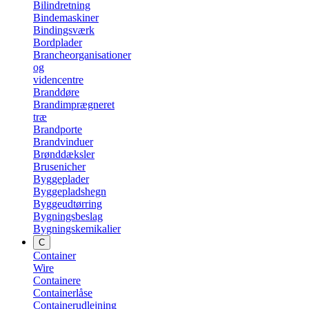
Bilindretning
Bindemaskiner
Bindingsværk
Bordplader
Brancheorganisationer
og
videncentre
Branddøre
Brandimprægneret
træ
Brandporte
Brandvinduer
Brønddæksler
Brusenicher
Byggeplader
Byggepladshegn
Byggeudtørring
Bygningsbeslag
Bygningskemikalier
C
Container
Wire
Containere
Containerlåse
Containerudlejning