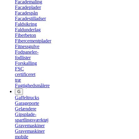
Facademaling
Facadeplader
Facadespån
Facadestilladser
Faldsikring
Faldunderlag
Fiberbeton
Fibercementplader
Fitnessgulve
Fodpaneler-
fodlister
Forskalling
FSC
certificeret
træ
Fugtighedsmålere
G
Gaffeltrucks
Garageporte
Gelændere
Gipsplade-
spartlingsværktøj
Gravemaskiner
Gravemaskiner
mobile