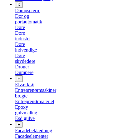
D
Dampspærre
Dør og
portautomatik
Døre
Døre
industri
Døre
indvendige
Døre
skydedøre
Droner
Dumpere
E
Elværktøj
Entreprenørmaskiner
brugte
Entreprenørmateriel
Epoxy
gulvmaling
Esd gulve
F
Facadebeklædning
Facadeelementer