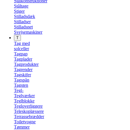
Stålkonstruktioner
Ståltage
Stiger
Stilladsdæk
Stilladser
Stilladsnet
Svejsemaskiner
T
Tag med
solceller
Tagpap
Tagplader
Tagprodukter
Tagrender
Tagskifer
Tagspån
Tagsten
Tegl-
Teglværker
Teglblokke
Tegloverliggere
Teleskoplæssere
Terrassebrædder
Toiletvogne
Tømmer