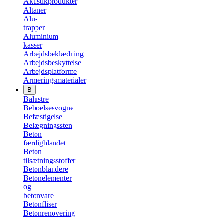
Akustikprodukter
Altaner
Alu-
trapper
Aluminium
kasser
Arbejdsbeklædning
Arbejdsbeskyttelse
Arbejdsplatforme
Armeringsmaterialer
B
Balustre
Beboelsesvogne
Befæstigelse
Belægningssten
Beton
færdigblandet
Beton
tilsætningsstoffer
Betonblandere
Betonelementer
og
betonvare
Betonfliser
Betonrenovering