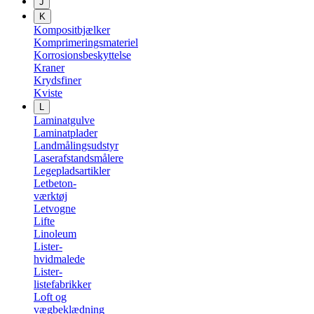
J
K
Kompositbjælker
Komprimeringsmateriel
Korrosionsbeskyttelse
Kraner
Krydsfiner
Kviste
L
Laminatgulve
Laminatplader
Landmålingsudstyr
Laserafstandsmålere
Legepladsartikler
Letbeton-
værktøj
Letvogne
Lifte
Linoleum
Lister-
hvidmalede
Lister-
listefabrikker
Loft og
vægbeklædning