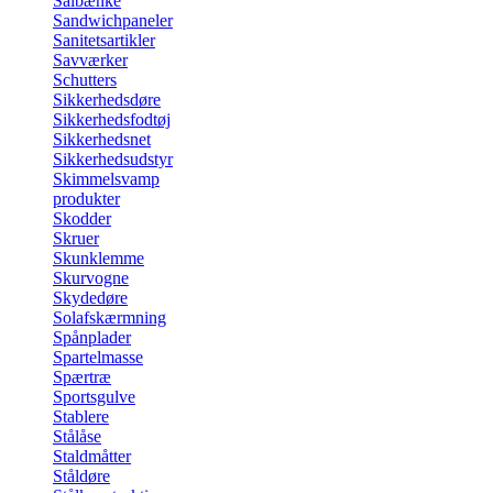
Sålbænke
Sandwichpaneler
Sanitetsartikler
Savværker
Schutters
Sikkerhedsdøre
Sikkerhedsfodtøj
Sikkerhedsnet
Sikkerhedsudstyr
Skimmelsvamp
produkter
Skodder
Skruer
Skunklemme
Skurvogne
Skydedøre
Solafskærmning
Spånplader
Spartelmasse
Spærtræ
Sportsgulve
Stablere
Stålåse
Staldmåtter
Ståldøre