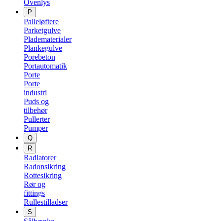
Ovenlys
P
Palleløftere
Parketgulve
Pladematerialer
Plankegulve
Porebeton
Portautomatik
Porte
Porte
industri
Puds og
tilbehør
Pullerter
Pumper
Q
R
Radiatorer
Radonsikring
Rottesikring
Rør og
fittings
Rullestilladser
S