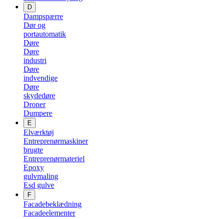
D
Dampspærre
Dør og
portautomatik
Døre
Døre
industri
Døre
indvendige
Døre
skydedøre
Droner
Dumpere
E
Elværktøj
Entreprenørmaskiner
brugte
Entreprenørmateriel
Epoxy
gulvmaling
Esd gulve
F
Facadebeklædning
Facadeelementer