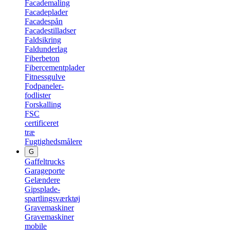
Facademaling
Facadeplader
Facadespån
Facadestilladser
Faldsikring
Faldunderlag
Fiberbeton
Fibercementplader
Fitnessgulve
Fodpaneler-
fodlister
Forskalling
FSC
certificeret
træ
Fugtighedsmålere
G
Gaffeltrucks
Garageporte
Gelændere
Gipsplade-
spartlingsværktøj
Gravemaskiner
Gravemaskiner
mobile