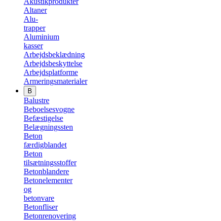
Akustikprodukter
Altaner
Alu-
trapper
Aluminium
kasser
Arbejdsbeklædning
Arbejdsbeskyttelse
Arbejdsplatforme
Armeringsmaterialer
B
Balustre
Beboelsesvogne
Befæstigelse
Belægningssten
Beton
færdigblandet
Beton
tilsætningsstoffer
Betonblandere
Betonelementer
og
betonvare
Betonfliser
Betonrenovering