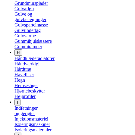
Grundmursplader
Gulvafløb
Gulve og
gulvbelægninger
Gulvspartelmasse
Gulvunderlag
Gulvvarme
Gummihjulslæssere
Gummiramper
H
Håndklæderadiatorer
Håndværktøj
Hårdttræ
Havefliser
Hegn
Hemsestiger
Hjørnebeskytter
Højprofiler
I
Indfatninger
og gerigter
Injektionsmateriel
Isoleringsmaskiner
Isoleringsmaterialer