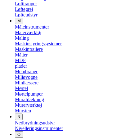
Lofttrapper
Løftegrej
Løfteudstyr
M
Måleinstrumenter
Malerværktøj
Maling
Maskinstyringssystemer
Maskintrailere
Måtter
MDF
plader
Membraner
Miljøvogne
Minilæssere
Mørtel
Mørtelpumper
Murafdækning
Murerværktøj
Mursten
N
Nedbrydningsudstyr
Nivelleringsinstrumenter
O