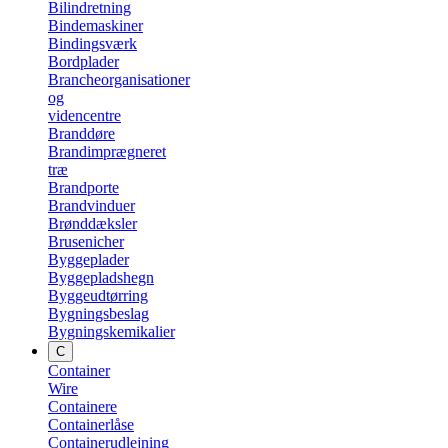
Bilindretning
Bindemaskiner
Bindingsværk
Bordplader
Brancheorganisationer
og
videncentre
Branddøre
Brandimprægneret
træ
Brandporte
Brandvinduer
Brønddæksler
Brusenicher
Byggeplader
Byggepladshegn
Byggeudtørring
Bygningsbeslag
Bygningskemikalier
C
Container
Wire
Containere
Containerlåse
Containerudlejning