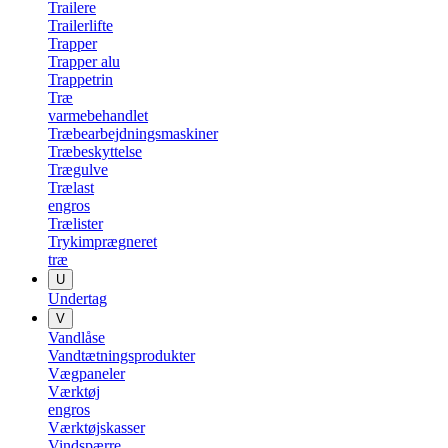
Trailere
Trailerlifte
Trapper
Trapper alu
Trappetrin
Træ
varmebehandlet
Træbearbejdningsmaskiner
Træbeskyttelse
Trægulve
Trælast
engros
Trælister
Trykimprægneret
træ
U
Undertag
V
Vandlåse
Vandtætningsprodukter
Vægpaneler
Værktøj
engros
Værktøjskasser
Vindspærre