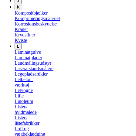
J
K
Kompositbjælker
Komprimeringsmateriel
Korrosionsbeskyttelse
Kraner
Krydsfiner
Kviste
L
Laminatgulve
Laminatplader
Landmålingsudstyr
Laserafstandsmålere
Legepladsartikler
Letbeton-
værktøj
Letvogne
Lifte
Linoleum
Lister-
hvidmalede
Lister-
listefabrikker
Loft og
vægbeklædning