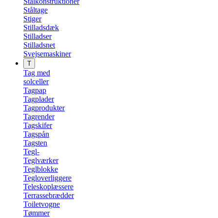
Stålkonstruktioner
Ståltage
Stiger
Stilladsdæk
Stilladser
Stilladsnet
Svejsemaskiner
T
Tag med
solceller
Tagpap
Tagplader
Tagprodukter
Tagrender
Tagskifer
Tagspån
Tagsten
Tegl-
Teglværker
Teglblokke
Tegloverliggere
Teleskoplæssere
Terrassebrædder
Toiletvogne
Tømmer