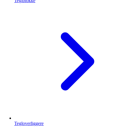
Teglblokke
Tegloverliggere