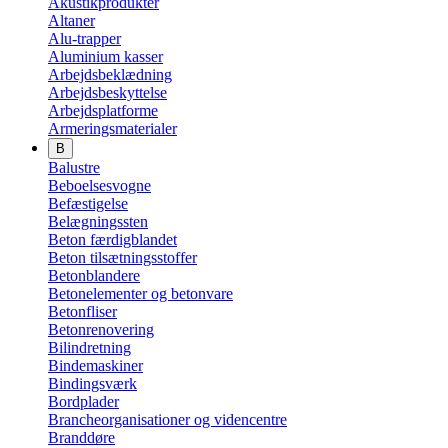
Akustikprodukter
Altaner
Alu-trapper
Aluminium kasser
Arbejdsbeklædning
Arbejdsbeskyttelse
Arbejdsplatforme
Armeringsmaterialer
B
Balustre
Beboelsesvogne
Befæstigelse
Belægningssten
Beton færdigblandet
Beton tilsætningsstoffer
Betonblandere
Betonelementer og betonvare
Betonfliser
Betonrenovering
Bilindretning
Bindemaskiner
Bindingsværk
Bordplader
Brancheorganisationer og videncentre
Branddøre