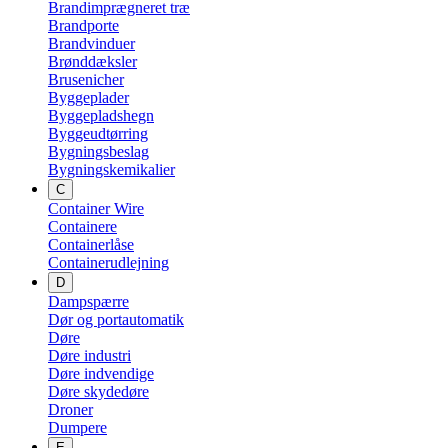
Brandimprægneret træ
Brandporte
Brandvinduer
Brønddæksler
Brusenicher
Byggeplader
Byggepladshegn
Byggeudtørring
Bygningsbeslag
Bygningskemikalier
C
Container Wire
Containere
Containerlåse
Containerudlejning
D
Dampspærre
Dør og portautomatik
Døre
Døre industri
Døre indvendige
Døre skydedøre
Droner
Dumpere
E