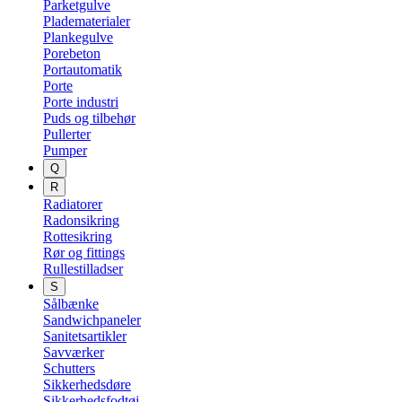
Parketgulve
Pladematerialer
Plankegulve
Porebeton
Portautomatik
Porte
Porte industri
Puds og tilbehør
Pullerter
Pumper
Q
R
Radiatorer
Radonsikring
Rottesikring
Rør og fittings
Rullestilladser
S
Sålbænke
Sandwichpaneler
Sanitetsartikler
Savværker
Schutters
Sikkerhedsdøre
Sikkerhedsfodtøj