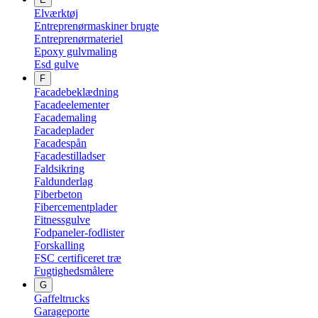
Elværktøj
Entreprenørmaskiner brugte
Entreprenørmateriel
Epoxy gulvmaling
Esd gulve
F
Facadebeklædning
Facadeelementer
Facademaling
Facadeplader
Facadespån
Facadestilladser
Faldsikring
Faldunderlag
Fiberbeton
Fibercementplader
Fitnessgulve
Fodpaneler-fodlister
Forskalling
FSC certificeret træ
Fugtighedsmålere
G
Gaffeltrucks
Garageporte