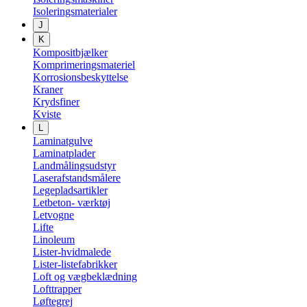
Isoleringsmaterialer
J
K
Kompositbjælker
Komprimeringsmateriel
Korrosionsbeskyttelse
Kraner
Krydsfiner
Kviste
L
Laminatgulve
Laminatplader
Landmålingsudstyr
Laserafstandsmålere
Legepladsartikler
Letbeton- værktøj
Letvogne
Lifte
Linoleum
Lister-hvidmalede
Lister-listefabrikker
Loft og vægbeklædning
Lofttrapper
Løftegrej