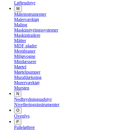
Løfteudstyr
M
Måleinstrumenter
Malerværktøj
Maling
Maskinstyringssystemer
Maskintrailere
Måtter
MDF plader
Membraner
Miljøvogne
Minilæssere
Mørtel
Mørtelpumper
Murafdækning
Murerværktøj
Mursten
N
Nedbrydningsudstyr
Nivelleringsinstrumenter
O
Ovenlys
P
Palleløftere