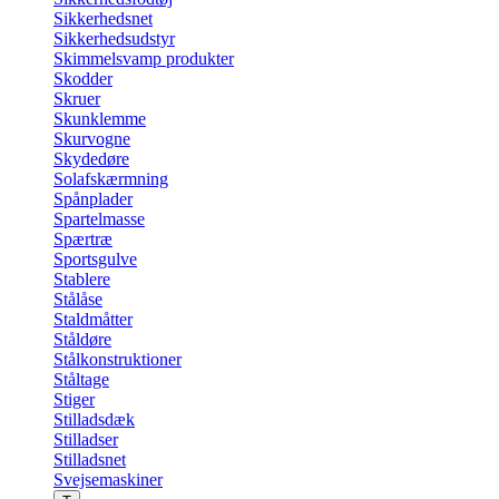
Sikkerhedsnet
Sikkerhedsudstyr
Skimmelsvamp produkter
Skodder
Skruer
Skunklemme
Skurvogne
Skydedøre
Solafskærmning
Spånplader
Spartelmasse
Spærtræ
Sportsgulve
Stablere
Stålåse
Staldmåtter
Ståldøre
Stålkonstruktioner
Ståltage
Stiger
Stilladsdæk
Stilladser
Stilladsnet
Svejsemaskiner