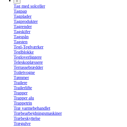
T
Tag med solceller
Tagpap
Tagplader
Tagprodukter
Tagrender
Tagskifer
Tagspån
Tagsten
Tegl-Teglværker
Teglblokke
Tegloverliggere
Teleskoplæssere
Terrassebrædder
Toiletvogne
Tømmer
Trailere
Trailerlifte
Trapper
Trapper alu
Trappetrin
Træ varmebehandlet
Træbearbejdningsmaskiner
Træbeskyttelse
Trægulve