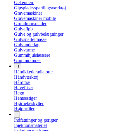
Gelændere
Gipsplade-spartlingsværktøj
Gravemaskiner
Gravemaskiner mobile
Grundmursplader
Gulvafløb
Gulve og gulvbelægninger
Gulvspartelmasse
Gulvunderlag
Gulvvarme
Gummihjulslæssere
Gummiramper
H
Håndklæderadiatorer
Håndværktøj
Hårdttræ
Havefliser
Hegn
Hemsestiger
Hjørnebeskytter
Højprofiler
I
Indfatninger og gerigter
Injektionsmateriel
Isoleringsmaskiner