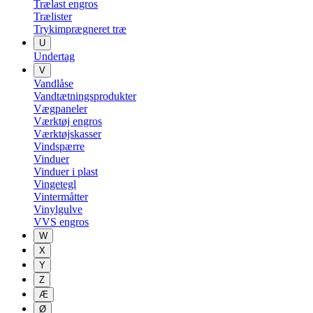
Trælast engros
Trælister
Trykimprægneret træ
U
Undertag
V
Vandlåse
Vandtætningsprodukter
Vægpaneler
Værktøj engros
Værktøjskasser
Vindspærre
Vinduer
Vinduer i plast
Vingetegl
Vintermåtter
Vinylgulve
VVS engros
W
X
Y
Z
Æ
Ø