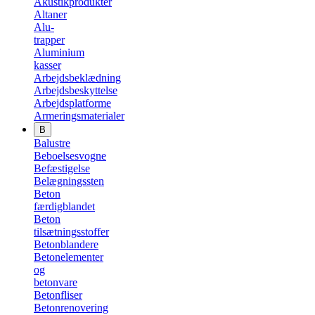
Akustikprodukter
Altaner
Alu-
trapper
Aluminium
kasser
Arbejdsbeklædning
Arbejdsbeskyttelse
Arbejdsplatforme
Armeringsmaterialer
B
Balustre
Beboelsesvogne
Befæstigelse
Belægningssten
Beton
færdigblandet
Beton
tilsætningsstoffer
Betonblandere
Betonelementer
og
betonvare
Betonfliser
Betonrenovering