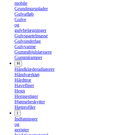
mobile
Grundmursplader
Gulvafløb
Gulve
og
gulvbelægninger
Gulvspartelmasse
Gulvunderlag
Gulvvarme
Gummihjulslæssere
Gummiramper
H
Håndklæderadiatorer
Håndværktøj
Hårdttræ
Havefliser
Hegn
Hemsestiger
Hjørnebeskytter
Højprofiler
I
Indfatninger
og
gerigter