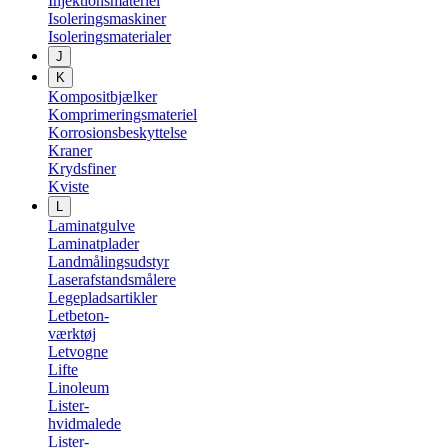
Injektionsmateriel
Isoleringsmaskiner
Isoleringsmaterialer
J
K
Kompositbjælker
Komprimeringsmateriel
Korrosionsbeskyttelse
Kraner
Krydsfiner
Kviste
L
Laminatgulve
Laminatplader
Landmålingsudstyr
Laserafstandsmålere
Legepladsartikler
Letbeton-
værktøj
Letvogne
Lifte
Linoleum
Lister-
hvidmalede
Lister-