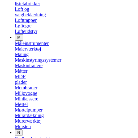
listefabrikker
Loft og
vægbeklædning
Lofttrapper
Løftegrej
Løfteudstyr
M
Måleinstrumenter
Malerværktøj
Maling
Maskinstyringssystemer
Maskintrailere
Måtter
MDF
plader
Membraner
Miljøvogne
Minilæssere
Mørtel
Mørtelpumper
Murafdækning
Murerværktøj
Mursten
N