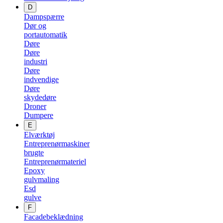
D
Dampspærre
Dør og
portautomatik
Døre
Døre
industri
Døre
indvendige
Døre
skydedøre
Droner
Dumpere
E
Elværktøj
Entreprenørmaskiner
brugte
Entreprenørmateriel
Epoxy
gulvmaling
Esd
gulve
F
Facadebeklædning