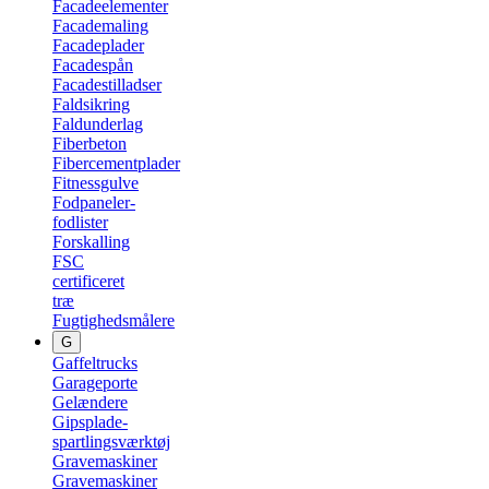
Facadeelementer
Facademaling
Facadeplader
Facadespån
Facadestilladser
Faldsikring
Faldunderlag
Fiberbeton
Fibercementplader
Fitnessgulve
Fodpaneler-
fodlister
Forskalling
FSC
certificeret
træ
Fugtighedsmålere
G
Gaffeltrucks
Garageporte
Gelændere
Gipsplade-
spartlingsværktøj
Gravemaskiner
Gravemaskiner