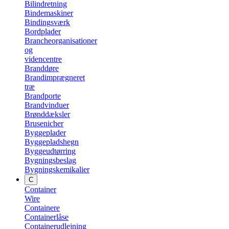
Bilindretning
Bindemaskiner
Bindingsværk
Bordplader
Brancheorganisationer
og
videncentre
Branddøre
Brandimprægneret
træ
Brandporte
Brandvinduer
Brønddæksler
Brusenicher
Byggeplader
Byggepladshegn
Byggeudtørring
Bygningsbeslag
Bygningskemikalier
C
Container
Wire
Containere
Containerlåse
Containerudlejning